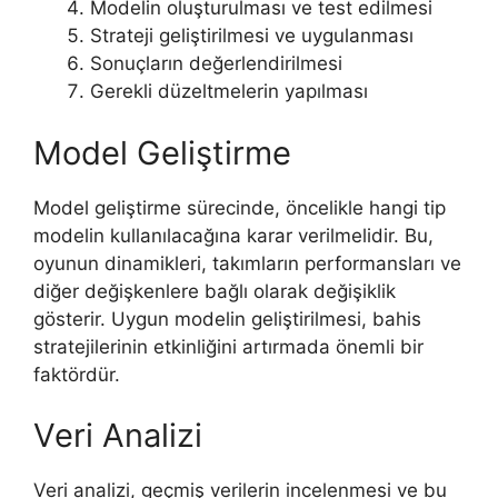
Modelin oluşturulması ve test edilmesi
Strateji geliştirilmesi ve uygulanması
Sonuçların değerlendirilmesi
Gerekli düzeltmelerin yapılması
Model Geliştirme
Model geliştirme sürecinde, öncelikle hangi tip
modelin kullanılacağına karar verilmelidir. Bu,
oyunun dinamikleri, takımların performansları ve
diğer değişkenlere bağlı olarak değişiklik
gösterir. Uygun modelin geliştirilmesi, bahis
stratejilerinin etkinliğini artırmada önemli bir
faktördür.
Veri Analizi
Veri analizi, geçmiş verilerin incelenmesi ve bu