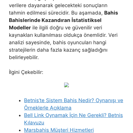
verilere dayanarak gelecekteki sonuçların
tahmin edilmesi sürecidir. Bu aşamada,
Bahis
Bahislerinde Kazandıran İstatistiksel
Modeller
ile ilgili doğru ve güvenilir veri
kaynakları kullanılması oldukça önemlidir. Veri
analizi sayesinde, bahis oyuncuları hangi
stratejilerin daha fazla kazanç sağladığını
belirleyebilir.
İlgini Çekebilir:
Betnis’te Sistem Bahis Nedir? Oynanışı ve
Örneklerle Açıklama
Bell Link Oynamak İçin Ne Gerekli? Betnis
Kılavuzu
Marsbahis Müşteri Hizmetleri