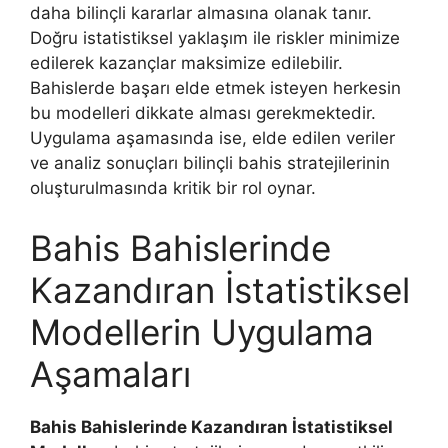
daha bilinçli kararlar almasına olanak tanır.
Doğru istatistiksel yaklaşım ile riskler minimize
edilerek kazançlar maksimize edilebilir.
Bahislerde başarı elde etmek isteyen herkesin
bu modelleri dikkate alması gerekmektedir.
Uygulama aşamasında ise, elde edilen veriler
ve analiz sonuçları bilinçli bahis stratejilerinin
oluşturulmasında kritik bir rol oynar.
Bahis Bahislerinde
Kazandıran İstatistiksel
Modellerin Uygulama
Aşamaları
Bahis Bahislerinde Kazandıran İstatistiksel