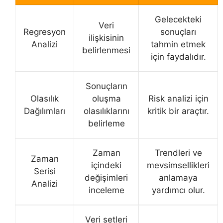
Gelecekteki
Veri
Regresyon
sonuçları
ilişkisinin
Analizi
tahmin etmek
belirlenmesi
için faydalıdır.
Sonuçların
Olasılık
oluşma
Risk analizi için
Dağılımları
olasılıklarını
kritik bir araçtır.
belirleme
Zaman
Trendleri ve
Zaman
içindeki
mevsimsellikleri
Serisi
değişimleri
anlamaya
Analizi
inceleme
yardımcı olur.
Veri setleri