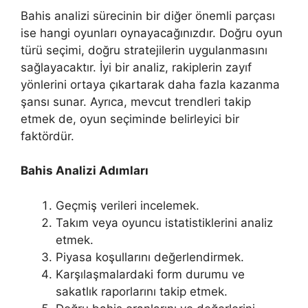
Bahis analizi sürecinin bir diğer önemli parçası
ise hangi oyunları oynayacağınızdır. Doğru oyun
türü seçimi, doğru stratejilerin uygulanmasını
sağlayacaktır. İyi bir analiz, rakiplerin zayıf
yönlerini ortaya çıkartarak daha fazla kazanma
şansı sunar. Ayrıca, mevcut trendleri takip
etmek de, oyun seçiminde belirleyici bir
faktördür.
Bahis Analizi Adımları
Geçmiş verileri incelemek.
Takım veya oyuncu istatistiklerini analiz
etmek.
Piyasa koşullarını değerlendirmek.
Karşılaşmalardaki form durumu ve
sakatlık raporlarını takip etmek.