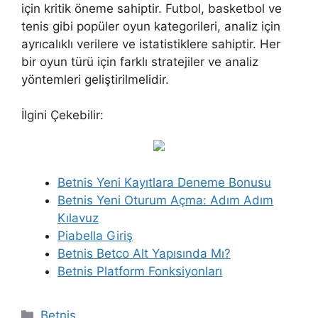
için kritik öneme sahiptir. Futbol, basketbol ve
tenis gibi popüler oyun kategorileri, analiz için
ayrıcalıklı verilere ve istatistiklere sahiptir. Her
bir oyun türü için farklı stratejiler ve analiz
yöntemleri geliştirilmelidir.
İlgini Çekebilir:
Betnis Yeni Kayıtlara Deneme Bonusu
Betnis Yeni Oturum Açma: Adım Adım
Kılavuz
Piabella Giriş
Betnis Betco Alt Yapısında Mı?
Betnis Platform Fonksiyonları
Kategoriler
Betnis