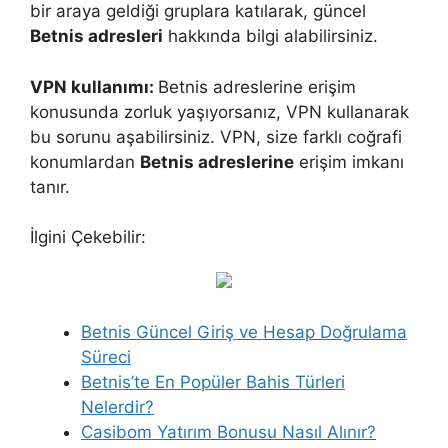
bir araya geldiği gruplara katılarak, güncel
Betnis adresleri
hakkında bilgi alabilirsiniz.
VPN kullanımı:
Betnis adreslerine erişim
konusunda zorluk yaşıyorsanız, VPN kullanarak
bu sorunu aşabilirsiniz. VPN, size farklı coğrafi
konumlardan
Betnis adreslerine
erişim imkanı
tanır.
İlgini Çekebilir:
Betnis Güncel Giriş ve Hesap Doğrulama
Süreci
Betnis’te En Popüler Bahis Türleri
Nelerdir?
Casibom Yatırım Bonusu Nasıl Alınır?