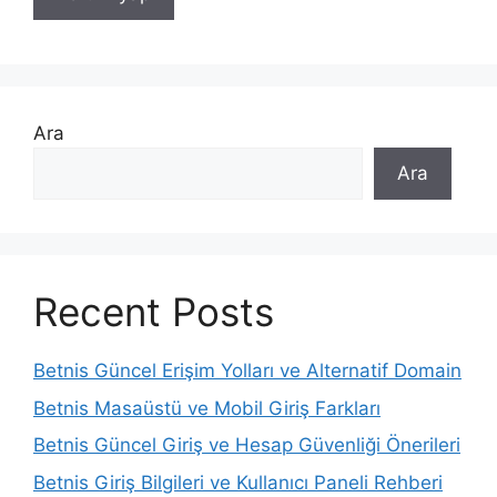
Ara
Ara
Recent Posts
Betnis Güncel Erişim Yolları ve Alternatif Domain
Betnis Masaüstü ve Mobil Giriş Farkları
Betnis Güncel Giriş ve Hesap Güvenliği Önerileri
Betnis Giriş Bilgileri ve Kullanıcı Paneli Rehberi