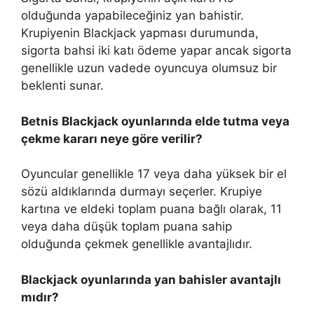
olduğunda yapabileceğiniz yan bahistir.
Krupiyenin Blackjack yapması durumunda,
sigorta bahsi iki katı ödeme yapar ancak sigorta
genellikle uzun vadede oyuncuya olumsuz bir
beklenti sunar.
Betnis Blackjack oyunlarında elde tutma veya
çekme kararı neye göre verilir?
Oyuncular genellikle 17 veya daha yüksek bir el
sözü aldıklarında durmayı seçerler. Krupiye
kartına ve eldeki toplam puana bağlı olarak, 11
veya daha düşük toplam puana sahip
olduğunda çekmek genellikle avantajlıdır.
Blackjack oyunlarında yan bahisler avantajlı
mıdır?