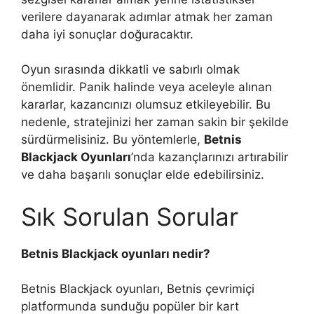
verilere dayanarak adımlar atmak her zaman
daha iyi sonuçlar doğuracaktır.
Oyun sırasında dikkatli ve sabırlı olmak
önemlidir. Panik halinde veya aceleyle alınan
kararlar, kazancınızı olumsuz etkileyebilir. Bu
nedenle, stratejinizi her zaman sakin bir şekilde
sürdürmelisiniz. Bu yöntemlerle,
Betnis
Blackjack Oyunları
’nda kazançlarınızı artırabilir
ve daha başarılı sonuçlar elde edebilirsiniz.
Sık Sorulan Sorular
Betnis Blackjack oyunları nedir?
Betnis Blackjack oyunları, Betnis çevrimiçi
platformunda sunduğu popüler bir kart