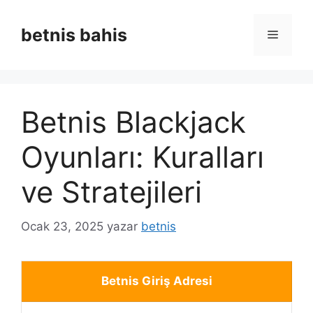
İçeriğe
atla
betnis bahis
Menü
Betnis Blackjack
Oyunları: Kuralları
ve Stratejileri
Ocak 23, 2025
yazar
betnis
Betnis Giriş Adresi