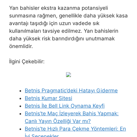
Yan bahisler ekstra kazanma potansiyeli
sunmasına rağmen, genellikle daha yüksek kasa
avantajı taşıdığı için uzun vadede sık
kullanılmaları tavsiye edilmez. Yan bahislerin
daha yüksek risk barındırdığını unutmamak
önemlidir.
İlgini Çekebilir:
Betnis Pragmatic’deki Hatayı Giderme
Betnis Kumar Sitesi
Betnis İle Bell Link Oynama Keyfi
Betnis’te Maç İzleyerek Bahis Yapmak:
Canlı Yayın Özelliği Var mı?
Betnis’te Hızlı Para Çekme Yöntemleri: En
İyi Seçenekler