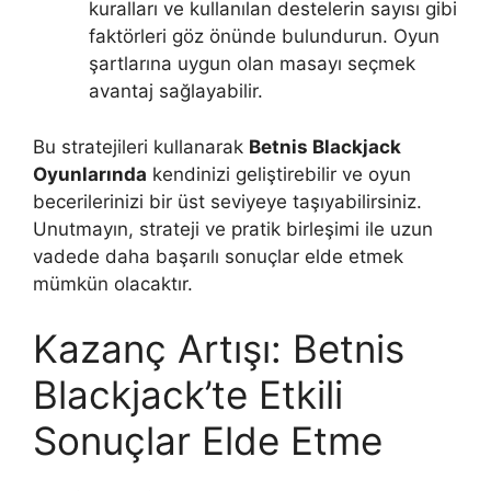
kuralları ve kullanılan destelerin sayısı gibi
faktörleri göz önünde bulundurun. Oyun
şartlarına uygun olan masayı seçmek
avantaj sağlayabilir.
Bu stratejileri kullanarak
Betnis Blackjack
Oyunlarında
kendinizi geliştirebilir ve oyun
becerilerinizi bir üst seviyeye taşıyabilirsiniz.
Unutmayın, strateji ve pratik birleşimi ile uzun
vadede daha başarılı sonuçlar elde etmek
mümkün olacaktır.
Kazanç Artışı: Betnis
Blackjack’te Etkili
Sonuçlar Elde Etme