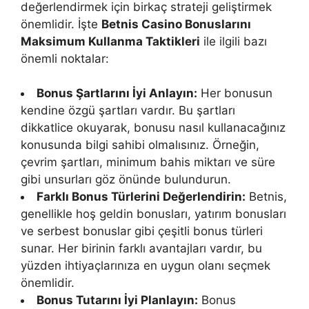
değerlendirmek için birkaç strateji geliştirmek
önemlidir. İşte
Betnis Casino Bonuslarını
Maksimum Kullanma Taktikleri
ile ilgili bazı
önemli noktalar:
Bonus Şartlarını İyi Anlayın:
Her bonusun
kendine özgü şartları vardır. Bu şartları
dikkatlice okuyarak, bonusu nasıl kullanacağınız
konusunda bilgi sahibi olmalısınız. Örneğin,
çevrim şartları, minimum bahis miktarı ve süre
gibi unsurları göz önünde bulundurun.
Farklı Bonus Türlerini Değerlendirin:
Betnis,
genellikle hoş geldin bonusları, yatırım bonusları
ve serbest bonuslar gibi çeşitli bonus türleri
sunar. Her birinin farklı avantajları vardır, bu
yüzden ihtiyaçlarınıza en uygun olanı seçmek
önemlidir.
Bonus Tutarını İyi Planlayın:
Bonus