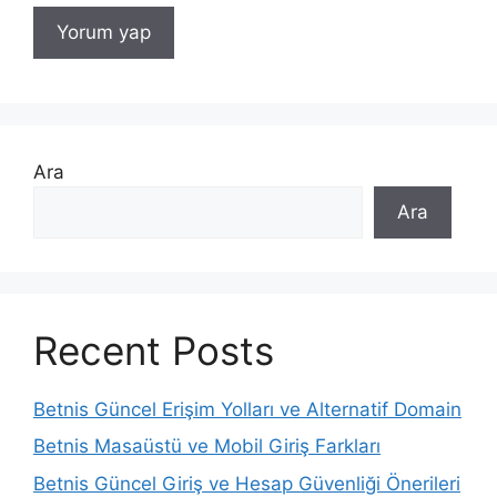
Ara
Ara
Recent Posts
Betnis Güncel Erişim Yolları ve Alternatif Domain
Betnis Masaüstü ve Mobil Giriş Farkları
Betnis Güncel Giriş ve Hesap Güvenliği Önerileri