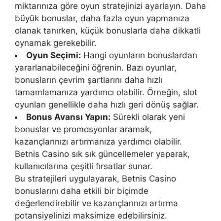
miktarınıza göre oyun stratejinizi ayarlayın. Daha
büyük bonuslar, daha fazla oyun yapmanıza
olanak tanırken, küçük bonuslarla daha dikkatli
oynamak gerekebilir.
Oyun Seçimi:
Hangi oyunların bonuslardan
yararlanabileceğini öğrenin. Bazı oyunlar,
bonusların çevrim şartlarını daha hızlı
tamamlamanıza yardımcı olabilir. Örneğin, slot
oyunları genellikle daha hızlı geri dönüş sağlar.
Bonus Avansı Yapın:
Sürekli olarak yeni
bonuslar ve promosyonlar aramak,
kazançlarınızı artırmanıza yardımcı olabilir.
Betnis Casino sık sık güncellemeler yaparak,
kullanıcılarına çeşitli fırsatlar sunar.
Bu stratejileri uygulayarak, Betnis Casino
bonuslarını daha etkili bir biçimde
değerlendirebilir ve kazançlarınızı artırma
potansiyelinizi maksimize edebilirsiniz.