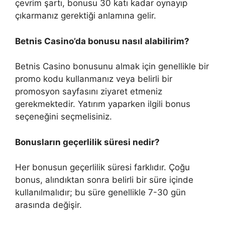
çevrim şartı, bonusu 30 katı kadar oynayıp
çıkarmanız gerektiği anlamına gelir.
Betnis Casino’da bonusu nasıl alabilirim?
Betnis Casino bonusunu almak için genellikle bir
promo kodu kullanmanız veya belirli bir
promosyon sayfasını ziyaret etmeniz
gerekmektedir. Yatırım yaparken ilgili bonus
seçeneğini seçmelisiniz.
Bonusların geçerlilik süresi nedir?
Her bonusun geçerlilik süresi farklıdır. Çoğu
bonus, alındıktan sonra belirli bir süre içinde
kullanılmalıdır; bu süre genellikle 7-30 gün
arasında değişir.