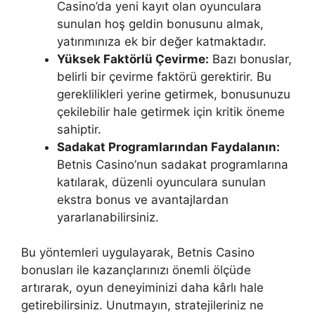
Casino’da yeni kayıt olan oyunculara
sunulan hoş geldin bonusunu almak,
yatırımınıza ek bir değer katmaktadır.
Yüksek Faktörlü Çevirme:
Bazı bonuslar,
belirli bir çevirme faktörü gerektirir. Bu
gereklilikleri yerine getirmek, bonusunuzu
çekilebilir hale getirmek için kritik öneme
sahiptir.
Sadakat Programlarından Faydalanın:
Betnis Casino’nun sadakat programlarına
katılarak, düzenli oyunculara sunulan
ekstra bonus ve avantajlardan
yararlanabilirsiniz.
Bu yöntemleri uygulayarak, Betnis Casino
bonusları ile kazançlarınızı önemli ölçüde
artırarak, oyun deneyiminizi daha kârlı hale
getirebilirsiniz. Unutmayın, stratejileriniz ne