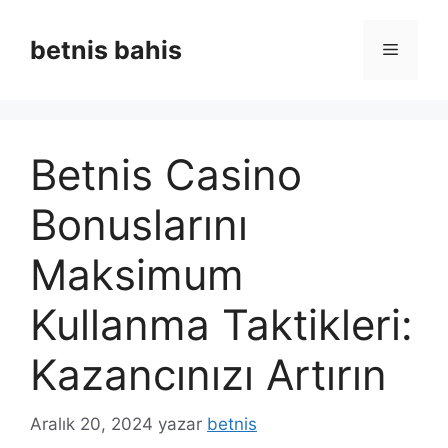
İçeriğe
atla
betnis bahis
Menü
Betnis Casino
Bonuslarını
Maksimum
Kullanma Taktikleri:
Kazancınızı Artırın
Aralık 20, 2024
yazar
betnis