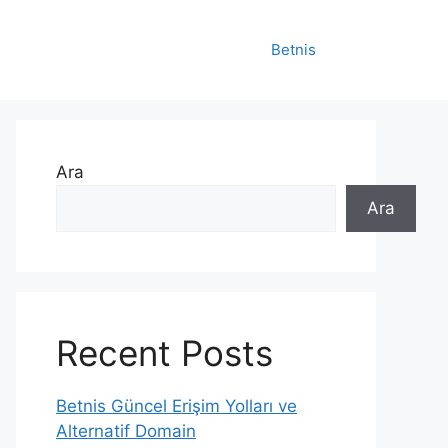
Betnis
Ara
Ara
Recent Posts
Betnis Güncel Erişim Yolları ve
Alternatif Domain