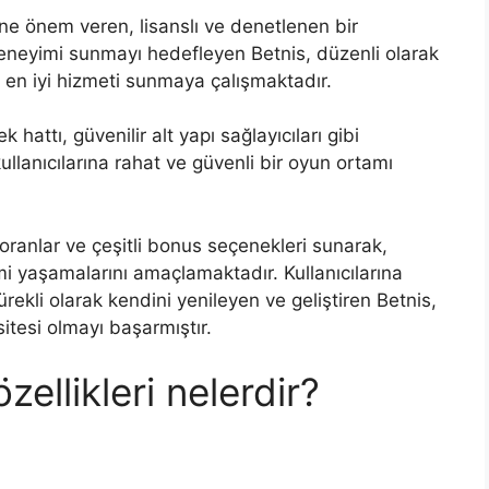
ne önem veren, lisanslı ve denetlenen bir
 deneyimi sunmayı hedefleyen Betnis, düzenli olarak
a en iyi hizmeti sunmaya çalışmaktadır.
hattı, güvenilir alt yapı sağlayıcıları gibi
kullanıcılarına rahat ve güvenli bir oyun ortamı
 oranlar ve çeşitli bonus seçenekleri sunarak,
imi yaşamalarını amaçlamaktadır. Kullanıcılarına
rekli olarak kendini yenileyen ve geliştiren Betnis,
itesi olmayı başarmıştır.
özellikleri nelerdir?