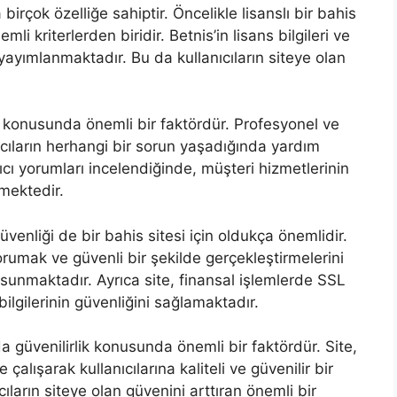
birçok özelliğe sahiptir. Öncelikle lisanslı bir bahis
li kriterlerden biridir. Betnis’in lisans bilgileri ve
ayımlanmaktadır. Bu da kullanıcıların siteye olan
ik konusunda önemli bir faktördür. Profesyonel ve
nıcıların herhangi bir sorun yaşadığında yardım
ıcı yorumları incelendiğinde, müşteri hizmetlerinin
mektedir.
venliği de bir bahis sitesi için oldukça önemlidir.
 korumak ve güvenli bir şekilde gerçekleştirmelerini
sunmaktadır. Ayrıca site, finansal işlemlerde SSL
 bilgilerinin güvenliğini sağlamaktadır.
 da güvenilirlik konusunda önemli bir faktördür. Site,
 çalışarak kullanıcılarına kaliteli ve güvenilir bir
ların siteye olan güvenini arttıran önemli bir