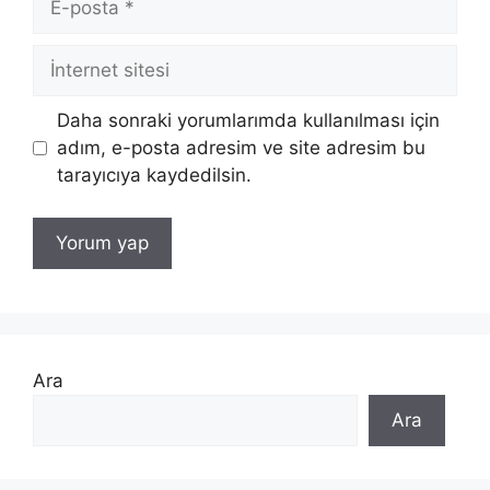
posta
İnternet
sitesi
Daha sonraki yorumlarımda kullanılması için
adım, e-posta adresim ve site adresim bu
tarayıcıya kaydedilsin.
Ara
Ara