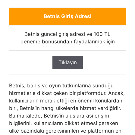
Betnis Giriş Adresi
Betnis güncel giriş adresi ve 100 TL
deneme bonusundan faydalanmak için
Tıklayın
Betnis, bahis ve oyun tutkunlarına sunduğu
hizmetlerle dikkat çeken bir platformdur. Ancak,
kullanıcıların merak ettiği en önemli konulardan
biri, Betnis’in hangi ülkelerde hizmet verdiğidir.
Bu makalede, Betnis’in uluslararası erişim
bilgilerini, kullanıcıların dikkat etmesi gereken
ülke bazındaki gereksinimleri ve platformun en