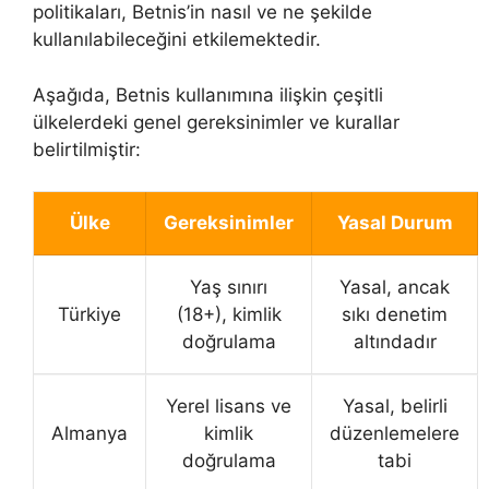
politikaları, Betnis’in nasıl ve ne şekilde
kullanılabileceğini etkilemektedir.
Aşağıda, Betnis kullanımına ilişkin çeşitli
ülkelerdeki genel gereksinimler ve kurallar
belirtilmiştir:
Ülke
Gereksinimler
Yasal Durum
Yaş sınırı
Yasal, ancak
Türkiye
(18+), kimlik
sıkı denetim
doğrulama
altındadır
Yerel lisans ve
Yasal, belirli
Almanya
kimlik
düzenlemelere
doğrulama
tabi