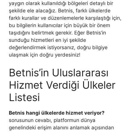
yaygın olarak kullanıldığı bölgeleri detaylı bir
şekilde ele alacağız. Betnis, farklı ülkelerde
farklı kurallar ve düzenlemelerle karşılaştığı için,
bu bilgilerin kullanıcılar için büyük bir önem
taşıdığını belirtmek gerekir. Eğer Betnis’in
sunduğu hizmetleri en iyi şekilde
değerlendirmek istiyorsanız, doğru bilgiye
ulaşmak için doğru yerdesiniz!
Betnis’in Uluslararası
Hizmet Verdiği Ülkeler
Listesi
Betnis hangi ülkelerde hizmet veriyor?
sorusunun cevabı, platformun dünya
genelindeki erişim alanını anlamak açısından