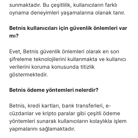
sunmaktadır. Bu çeşitlilik, kullanıcıların farklı
oynama deneyimleri yaşamalarına olanak tanır.
Betnis kullanıcıları için güvenlik önlemleri var
mı?
Evet, Betnis güvenlik önlemleri olarak en son
şifreleme teknolojilerini kullanmakta ve kullanıcı
verilerini koruma konusunda titizlik
göstermektedir.
Betnis ödeme yöntemleri nelerdir?
Betnis, kredi kartları, bank transferleri, e-
cüzdanlar ve kripto paralar gibi çeşitli ödeme
yöntemleri sunarak kullanıcıların kolaylıkla işlem
yapmalarını sağlamaktadır.