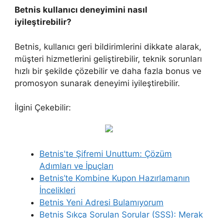
Betnis kullanıcı deneyimini nasıl
iyileştirebilir?
Betnis, kullanıcı geri bildirimlerini dikkate alarak,
müşteri hizmetlerini geliştirebilir, teknik sorunları
hızlı bir şekilde çözebilir ve daha fazla bonus ve
promosyon sunarak deneyimi iyileştirebilir.
İlgini Çekebilir:
Betnis'te Şifremi Unuttum: Çözüm
Adımları ve İpuçları
Betnis’te Kombine Kupon Hazırlamanın
İncelikleri
Betnis Yeni Adresi Bulamıyorum
Betnis Sıkça Sorulan Sorular (SSS): Merak