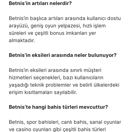
Betnis’in artıları nelerdir?
Betnis’in başlıca artıları arasında kullanıcı dostu
arayüzü, geniş oyun yelpazesi, hızlı işlem
süreleri ve çeşitli bonus imkanları yer
almaktadır.
Betnis’in eksileri arasında neler bulunuyor?
Betnis’in eksileri arasında sınırlı müşteri
hizmetleri seçenekleri, bazı kullanıcıların
yaşadığı teknik problemler ve belirli ülkelerdeki
erişim kısıtlamaları sayılabilir.
Betnis’te hangi bahis türleri mevcuttur?
Betnis, spor bahisleri, canlı bahis, sanal oyunlar
ve casino oyunları gibi çeşitli bahis türleri