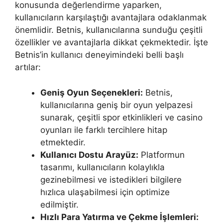
konusunda değerlendirme yaparken,
kullanıcıların karşılaştığı avantajlara odaklanmak
önemlidir. Betnis, kullanıcılarına sunduğu çeşitli
özellikler ve avantajlarla dikkat çekmektedir. İşte
Betnis’in kullanıcı deneyimindeki belli başlı
artılar:
Geniş Oyun Seçenekleri:
Betnis,
kullanıcılarına geniş bir oyun yelpazesi
sunarak, çeşitli spor etkinlikleri ve casino
oyunları ile farklı tercihlere hitap
etmektedir.
Kullanıcı Dostu Arayüz:
Platformun
tasarımı, kullanıcıların kolaylıkla
gezinebilmesi ve istedikleri bilgilere
hızlıca ulaşabilmesi için optimize
edilmiştir.
Hızlı Para Yatırma ve Çekme İşlemleri: