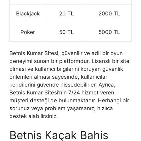
Blackjack
20 TL
2000 TL
Poker
50 TL
5000 TL
Betnis Kumar Sitesi, güvenilir ve adil bir oyun
deneyimi sunan bir platformdur. Lisanslı bir site
olması ve kullanıcı bilgilerini koruyan güvenlik
önlemleri alması sayesinde, kullanıcılar
kendilerini güvende hissedebilirler. Ayrıca,
Betnis Kumar Sitesi’nin 7/24 hizmet veren
müşteri desteği de bulunmaktadır. Herhangi bir
sorunuz veya problem yaşarsanız, hızlıca
destek alabilirsiniz.
Betnis Kaçak Bahis