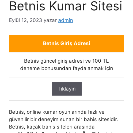
Betnis Kumar Sitesi
Eylül 12, 2023
yazar
admin
Betnis Giriş Adresi
Betnis güncel giriş adresi ve 100 TL
deneme bonusundan faydalanmak için
Tıklayın
Betnis, online kumar oyunlarında hızlı ve
güvenilir bir deneyim sunan bir bahis sitesidir.
Betnis, kaçak bahis siteleri arasında