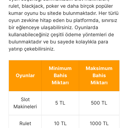
rulet, blackjack, poker ve daha birçok popüler
kumar oyunu bu sitede bulunmaktadır. Her türlü
oyun zevkine hitap eden bu platformda, sınırsız
bir eğlenceye ulaşabilirsiniz. Oyunlarda
kullanabileceğiniz çeşitli ödeme yöntemleri de
bulunmaktadır ve bu sayede kolaylıkla para
yatırıp çekebilirsiniz.
Minimum
Maksimum
Oyunlar
Bahis
Bahis
Miktarı
Miktarı
Slot
5 TL
500 TL
Makineleri
Rulet
10 TL
1000 TL