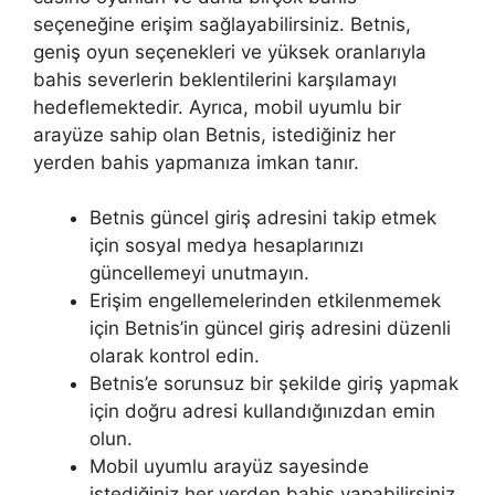
seçeneğine erişim sağlayabilirsiniz. Betnis,
geniş oyun seçenekleri ve yüksek oranlarıyla
bahis severlerin beklentilerini karşılamayı
hedeflemektedir. Ayrıca, mobil uyumlu bir
arayüze sahip olan Betnis, istediğiniz her
yerden bahis yapmanıza imkan tanır.
Betnis güncel giriş adresini takip etmek
için sosyal medya hesaplarınızı
güncellemeyi unutmayın.
Erişim engellemelerinden etkilenmemek
için Betnis’in güncel giriş adresini düzenli
olarak kontrol edin.
Betnis’e sorunsuz bir şekilde giriş yapmak
için doğru adresi kullandığınızdan emin
olun.
Mobil uyumlu arayüz sayesinde
istediğiniz her yerden bahis yapabilirsiniz.