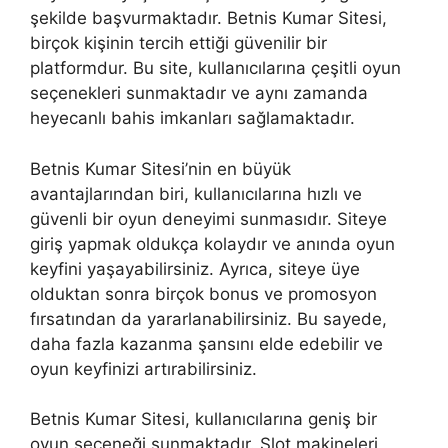
şekilde başvurmaktadır. Betnis Kumar Sitesi,
birçok kişinin tercih ettiği güvenilir bir
platformdur. Bu site, kullanıcılarına çeşitli oyun
seçenekleri sunmaktadır ve aynı zamanda
heyecanlı bahis imkanları sağlamaktadır.
Betnis Kumar Sitesi’nin en büyük
avantajlarından biri, kullanıcılarına hızlı ve
güvenli bir oyun deneyimi sunmasıdır. Siteye
giriş yapmak oldukça kolaydır ve anında oyun
keyfini yaşayabilirsiniz. Ayrıca, siteye üye
olduktan sonra birçok bonus ve promosyon
fırsatından da yararlanabilirsiniz. Bu sayede,
daha fazla kazanma şansını elde edebilir ve
oyun keyfinizi artırabilirsiniz.
Betnis Kumar Sitesi, kullanıcılarına geniş bir
oyun seçeneği sunmaktadır. Slot makineleri,