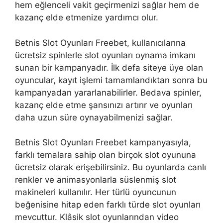
hem eğlenceli vakit geçirmenizi sağlar hem de
kazanç elde etmenize yardımcı olur.
Betnis Slot Oyunları Freebet, kullanıcılarına
ücretsiz spinlerle slot oyunları oynama imkanı
sunan bir kampanyadır. İlk defa siteye üye olan
oyuncular, kayıt işlemi tamamlandıktan sonra bu
kampanyadan yararlanabilirler. Bedava spinler,
kazanç elde etme şansınızı artırır ve oyunları
daha uzun süre oynayabilmenizi sağlar.
Betnis Slot Oyunları Freebet kampanyasıyla,
farklı temalara sahip olan birçok slot oyununa
ücretsiz olarak erişebilirsiniz. Bu oyunlarda canlı
renkler ve animasyonlarla süslenmiş slot
makineleri kullanılır. Her türlü oyuncunun
beğenisine hitap eden farklı türde slot oyunları
mevcuttur. Klâsik slot oyunlarından video