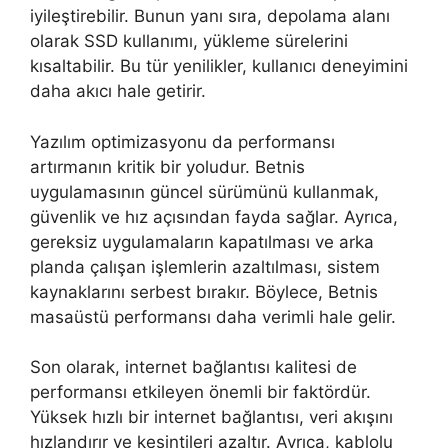
iyileştirebilir. Bunun yanı sıra, depolama alanı
olarak SSD kullanımı, yükleme sürelerini
kısaltabilir. Bu tür yenilikler, kullanıcı deneyimini
daha akıcı hale getirir.
Yazılım optimizasyonu da performansı
artırmanın kritik bir yoludur. Betnis
uygulamasının güncel sürümünü kullanmak,
güvenlik ve hız açısından fayda sağlar. Ayrıca,
gereksiz uygulamaların kapatılması ve arka
planda çalışan işlemlerin azaltılması, sistem
kaynaklarını serbest bırakır. Böylece, Betnis
masaüstü performansı daha verimli hale gelir.
Son olarak, internet bağlantısı kalitesi de
performansı etkileyen önemli bir faktördür.
Yüksek hızlı bir internet bağlantısı, veri akışını
hızlandırır ve kesintileri azaltır. Ayrıca, kablolu