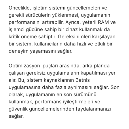
Öncelikle, işletim sistemi güncellemeleri ve
gerekli sürücülerin yüklenmesi, uygulamanın
performansını artırabilir. Ayrıca, yeterli RAM ve
işlemci gücüne sahip bir cihaz kullanmak da
kritik öneme sahiptir. Gereksinimleri karşılayan
bir sistem, kullanıcıların daha hızlı ve etkili bir
deneyim yaşamasını sağlar.
Optimizasyon ipuçları arasında, arka planda
çalışan gereksiz uygulamaların kapatılması yer
alır. Bu, sistem kaynaklarının Betnis
uygulamasına daha fazla ayrılmasını sağlar. Son
olarak, uygulamanın en son sürümünü
kullanmak, performans iyileştirmeleri ve
güvenlik güncellemelerinden faydalanmanızı
sağlar.