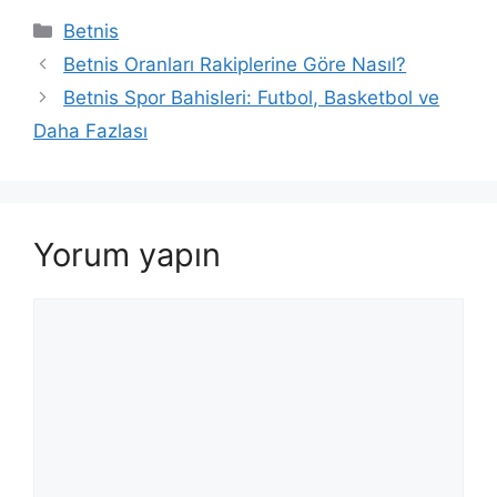
Kategoriler
Betnis
Betnis Oranları Rakiplerine Göre Nasıl?
Betnis Spor Bahisleri: Futbol, Basketbol ve
Daha Fazlası
Yorum yapın
Yorum