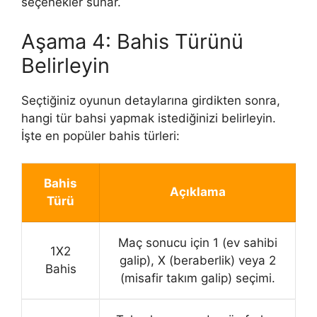
seçenekler sunar.
Aşama 4: Bahis Türünü
Belirleyin
Seçtiğiniz oyunun detaylarına girdikten sonra,
hangi tür bahsi yapmak istediğinizi belirleyin.
İşte en popüler bahis türleri:
Bahis
Açıklama
Türü
Maç sonucu için 1 (ev sahibi
1X2
galip), X (beraberlik) veya 2
Bahis
(misafir takım galip) seçimi.