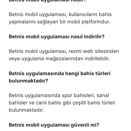
Betnis mobil uygulaması, kullanıcıların bahis
yapmalarını sağlayan bir mobil platformdur.
Betnis mobil uygulaması nasıl indirilir?
Betnis mobil uygulaması, resmi web sitesinden
veya uygulama mağazalarından indirilebilir.
Betnis uygulamasında hangi bahis türleri
bulunmaktadır?
Betnis uygulamasında spor bahisleri, sanal
bahisler ve canlı bahis gibi çeşitli bahis türleri
bulunmaktadır.
Betnis mobil uygulaması güvenli mi?