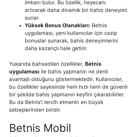
imkanı bulur. Bu özellik, heyecanı
artırarak daha dinamik bir bahis deneyimi
sunar.
Yüksek Bonus Olanakları:
Betnis
uygulaması, yeni kullanıcılar için cazip
bonuslar sunarak, bahis deneyimlerini
daha kazançlı hale getirir.
Yukarıda bahsedilen özellikler,
Betnis
uygulaması
ile bahis yapmanın ne denli
avantajlı olduğunu göstermektedir. Kullanıcılar,
bu özellikler sayesinde hem hızlı hem de güvenli
bir şekilde bahis yapmanın keyfini çıkarabilirler.
Bu da Betnis’i tercih etmenin en büyük
sebeplerinden biridir.
Betnis Mobil