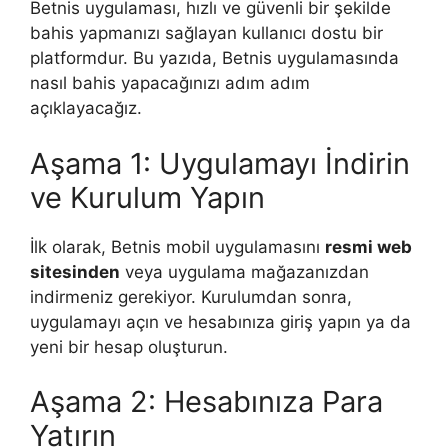
Betnis uygulaması, hızlı ve güvenli bir şekilde
bahis yapmanızı sağlayan kullanıcı dostu bir
platformdur. Bu yazıda, Betnis uygulamasında
nasıl bahis yapacağınızı adım adım
açıklayacağız.
Aşama 1: Uygulamayı İndirin
ve Kurulum Yapın
İlk olarak, Betnis mobil uygulamasını
resmi web
sitesinden
veya uygulama mağazanızdan
indirmeniz gerekiyor. Kurulumdan sonra,
uygulamayı açın ve hesabınıza giriş yapın ya da
yeni bir hesap oluşturun.
Aşama 2: Hesabınıza Para
Yatırın