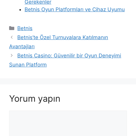
Gerekenler
Betnis Oyun Platformları ve Cihaz Uyumu
Kategoriler
Betnis
Betnis’te Özel Turnuvalara Katılmanın
Avantajları
Betnis Casino: Güvenilir bir Oyun Deneyimi
Sunan Platform
Yorum yapın
Yorum