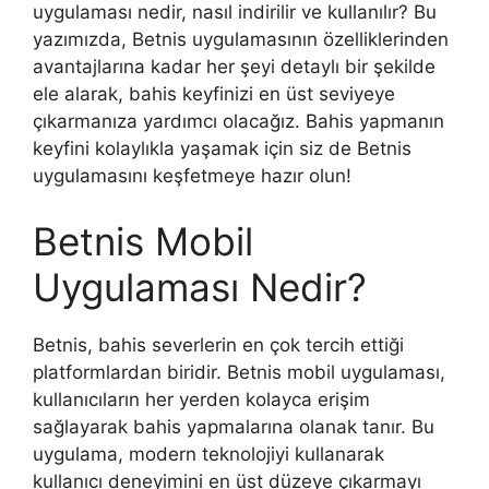
uygulaması nedir, nasıl indirilir ve kullanılır? Bu
yazımızda, Betnis uygulamasının özelliklerinden
avantajlarına kadar her şeyi detaylı bir şekilde
ele alarak, bahis keyfinizi en üst seviyeye
çıkarmanıza yardımcı olacağız. Bahis yapmanın
keyfini kolaylıkla yaşamak için siz de Betnis
uygulamasını keşfetmeye hazır olun!
Betnis Mobil
Uygulaması Nedir?
Betnis, bahis severlerin en çok tercih ettiği
platformlardan biridir. Betnis mobil uygulaması,
kullanıcıların her yerden kolayca erişim
sağlayarak bahis yapmalarına olanak tanır. Bu
uygulama, modern teknolojiyi kullanarak
kullanıcı deneyimini en üst düzeye çıkarmayı