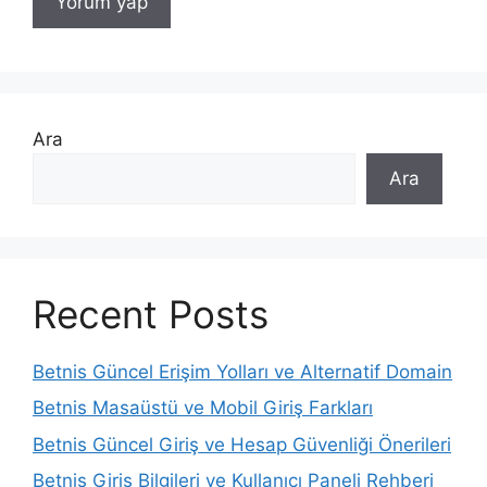
Ara
Ara
Recent Posts
Betnis Güncel Erişim Yolları ve Alternatif Domain
Betnis Masaüstü ve Mobil Giriş Farkları
Betnis Güncel Giriş ve Hesap Güvenliği Önerileri
Betnis Giriş Bilgileri ve Kullanıcı Paneli Rehberi