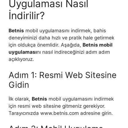
Uygulaması Nasıl
İndirilir?
Betnis
mobil uygulamasını indirmek, bahis
deneyiminizi daha hızlı ve pratik hale getirmek
için oldukça önemlidir. Aşağıda,
Betnis mobil
uygulaması
nı nasıl indireceğinizi adım adım
açıklıyoruz.
Adım 1: Resmi Web Sitesine
Gidin
İlk olarak,
Betnis
mobil uygulamasını indirmek
için resmi web sitesine gitmeniz gerekiyor.
Tarayıcınızda www.betnis.com adresine girin.