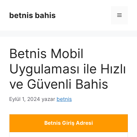
İçeriğe
atla
betnis bahis
Menü
Betnis Mobil
Uygulaması ile Hızlı
ve Güvenli Bahis
Eylül 1, 2024
yazar
betnis
Betnis Giriş Adresi