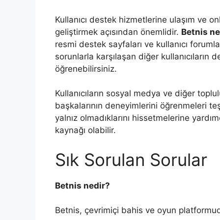
Kullanıcı destek hizmetlerine ulaşım ve on
geliştirmek açısından önemlidir.
Betnis n
resmi destek sayfaları ve kullanıcı forumla
sorunlarla karşılaşan diğer kullanıcıların 
öğrenebilirsiniz.
Kullanıcıların sosyal medya ve diğer toplu
başkalarının deneyimlerini öğrenmeleri teşvi
yalnız olmadıklarını hissetmelerine yardı
kaynağı olabilir.
Sık Sorulan Sorular
Betnis nedir?
Betnis, çevrimiçi bahis ve oyun platformud