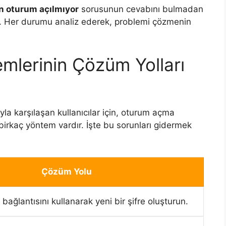
n oturum açılmıyor
sorusunun cevabını bulmadan
r. Her durumu analiz ederek, problemi çözmenin
lerinin Çözüm Yolları
la karşılaşan kullanıcılar için, oturum açma
birkaç yöntem vardır. İşte bu sorunları gidermek
Çözüm Yolu
a bağlantısını kullanarak yeni bir şifre oluşturun.