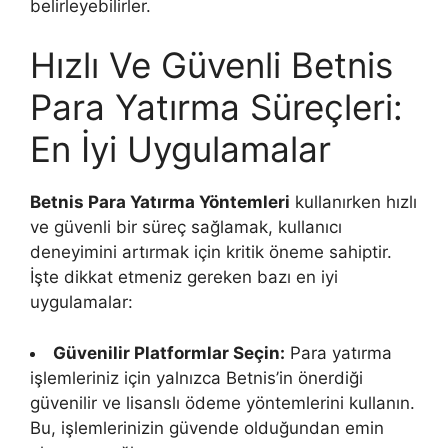
belirleyebilirler.
Hızlı Ve Güvenli Betnis
Para Yatırma Süreçleri:
En İyi Uygulamalar
Betnis Para Yatırma Yöntemleri
kullanırken hızlı
ve güvenli bir süreç sağlamak, kullanıcı
deneyimini artırmak için kritik öneme sahiptir.
İşte dikkat etmeniz gereken bazı en iyi
uygulamalar:
Güvenilir Platformlar Seçin:
Para yatırma
işlemleriniz için yalnızca Betnis’in önerdiği
güvenilir ve lisanslı ödeme yöntemlerini kullanın.
Bu, işlemlerinizin güvende olduğundan emin