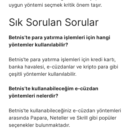
uygun yöntemi seçmek kritik önem taşır.
Sık Sorulan Sorular
Betnis’te para yatırma işlemleri için hangi
yöntemler kullanılabilir?
Betnis’te para yatırma işlemleri için kredi kartı,
banka havalesi, e-cüzdanlar ve kripto para gibi
çeşitli yöntemler kullanılabilir.
Betnis’te kullanabileceğim e-cüzdan
yöntemleri nelerdir?
Betnis’te kullanabileceğiniz e-cüzdan yöntemleri
arasında Papara, Neteller ve Skrill gibi popüler
seçenekler bulunmaktadır.