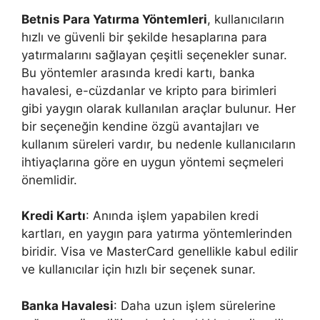
Betnis Para Yatırma Yöntemleri
, kullanıcıların
hızlı ve güvenli bir şekilde hesaplarına para
yatırmalarını sağlayan çeşitli seçenekler sunar.
Bu yöntemler arasında kredi kartı, banka
havalesi, e-cüzdanlar ve kripto para birimleri
gibi yaygın olarak kullanılan araçlar bulunur. Her
bir seçeneğin kendine özgü avantajları ve
kullanım süreleri vardır, bu nedenle kullanıcıların
ihtiyaçlarına göre en uygun yöntemi seçmeleri
önemlidir.
Kredi Kartı
: Anında işlem yapabilen kredi
kartları, en yaygın para yatırma yöntemlerinden
biridir. Visa ve MasterCard genellikle kabul edilir
ve kullanıcılar için hızlı bir seçenek sunar.
Banka Havalesi
: Daha uzun işlem sürelerine