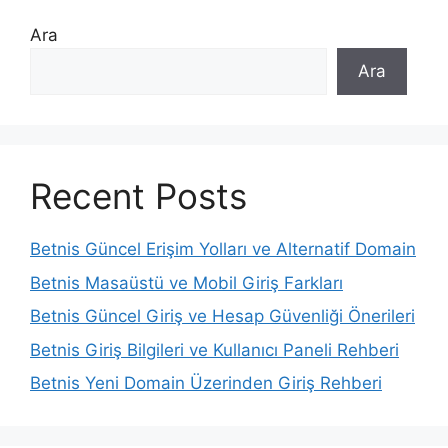
Ara
Ara
Recent Posts
Betnis Güncel Erişim Yolları ve Alternatif Domain
Betnis Masaüstü ve Mobil Giriş Farkları
Betnis Güncel Giriş ve Hesap Güvenliği Önerileri
Betnis Giriş Bilgileri ve Kullanıcı Paneli Rehberi
Betnis Yeni Domain Üzerinden Giriş Rehberi