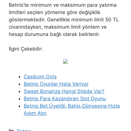
Betnis’te minimum ve maksimum para yatırma
limitleri seçilen yönteme göre değişiklik
göstermektedir. Genellikle minimum limit 50 TL
civarındayken, maksimum limit yöntem ve
hesap durumuna bağlı olarak belirlenir.
İlgini Çekebilir:
Casibom Giriş
Betnis Oyunlar Hata Veriyor
Sweet Bonanza Hangi Sitede Var?
Betnis Para Kazandıran Slot Oyunu
Betnis Bet Üyeliği: Bahis Dünyasına Hızla
Adım Atın
Kategoriler