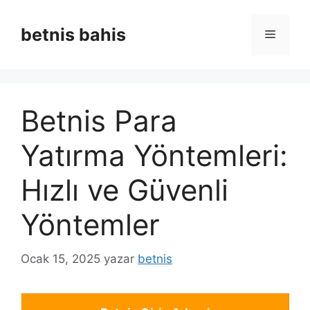
İçeriğe
atla
betnis bahis
Menü
Betnis Para
Yatırma Yöntemleri:
Hızlı ve Güvenli
Yöntemler
Ocak 15, 2025
yazar
betnis