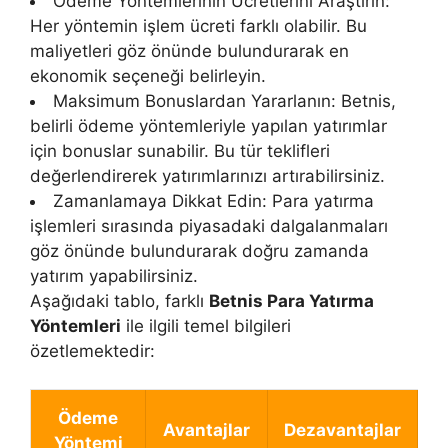
Ödeme Yöntemlerinin Ücretlerini Araştırın:
Her yöntemin işlem ücreti farklı olabilir. Bu
maliyetleri göz önünde bulundurarak en
ekonomik seçeneği belirleyin.
Maksimum Bonuslardan Yararlanın: Betnis,
belirli ödeme yöntemleriyle yapılan yatırımlar
için bonuslar sunabilir. Bu tür teklifleri
değerlendirerek yatırımlarınızı artırabilirsiniz.
Zamanlamaya Dikkat Edin: Para yatırma
işlemleri sırasında piyasadaki dalgalanmaları
göz önünde bulundurarak doğru zamanda
yatırım yapabilirsiniz.
Aşağıdaki tablo, farklı
Betnis Para Yatırma
Yöntemleri
ile ilgili temel bilgileri
özetlemektedir:
Ödeme
Avantajlar
Dezavantajlar
Yöntemi