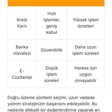
Hızlı
Kredi
işlemler,
Yüksek işlem
Kartı
geniş
ücretleri
kabul
Banka
Daha uzun
Güvenilirlik
Havalesi
işlem süreleri
Düşük
Herkes için
E-
işlem
uygun
Cüzdanlar
süreleri
olmayabilir
Doğru ödeme yöntemi seçimi, uzun vadede
yatırım stratejinizin başarısını etkileyebilir. Bu
nedenle dikkatli bir değerlendirme yaparak en