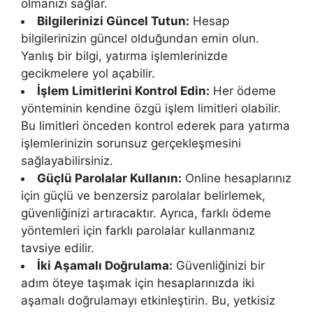
olmanızı sağlar.
Bilgilerinizi Güncel Tutun:
Hesap
bilgilerinizin güncel olduğundan emin olun.
Yanlış bir bilgi, yatırma işlemlerinizde
gecikmelere yol açabilir.
İşlem Limitlerini Kontrol Edin:
Her ödeme
yönteminin kendine özgü işlem limitleri olabilir.
Bu limitleri önceden kontrol ederek para yatırma
işlemlerinizin sorunsuz gerçekleşmesini
sağlayabilirsiniz.
Güçlü Parolalar Kullanın:
Online hesaplarınız
için güçlü ve benzersiz parolalar belirlemek,
güvenliğinizi artıracaktır. Ayrıca, farklı ödeme
yöntemleri için farklı parolalar kullanmanız
tavsiye edilir.
İki Aşamalı Doğrulama:
Güvenliğinizi bir
adım öteye taşımak için hesaplarınızda iki
aşamalı doğrulamayı etkinleştirin. Bu, yetkisiz