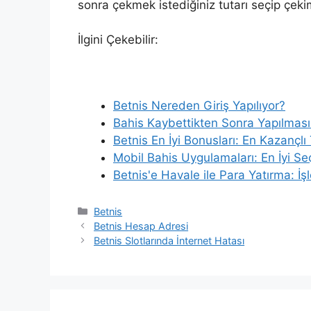
sonra çekmek istediğiniz tutarı seçip çekim 
İlgini Çekebilir:
Betnis Nereden Giriş Yapılıyor?
Bahis Kaybettikten Sonra Yapılması
Betnis En İyi Bonusları: En Kazançlı 
Mobil Bahis Uygulamaları: En İyi Se
Betnis'e Havale ile Para Yatırma: İş
Kategoriler
Betnis
Betnis Hesap Adresi
Betnis Slotlarında İnternet Hatası