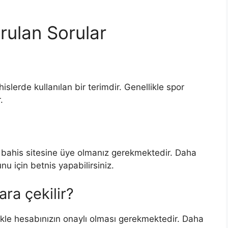
rulan Sorular
islerde kullanılan bir terimdir. Genellikle spor
.
ir bahis sitesine üye olmanız gerekmektedir. Daha
nu için betnis yapabilirsiniz.
ara çekilir?
ikle hesabınızın onaylı olması gerekmektedir. Daha