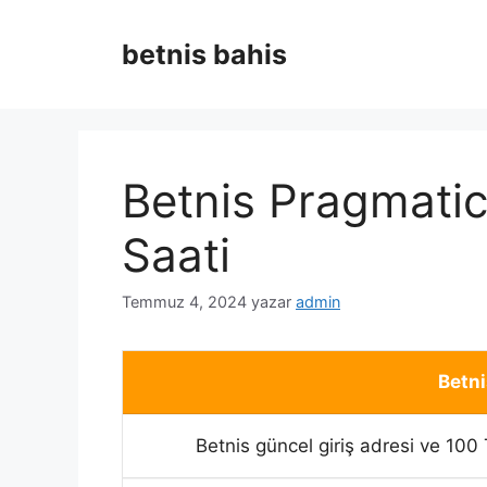
İçeriğe
atla
betnis bahis
Betnis Pragmati
Saati
Temmuz 4, 2024
yazar
admin
Betni
Betnis güncel giriş adresi ve 1