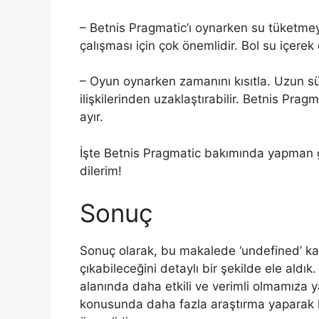
– Betnis Pragmatic’ı oynarken su tüketm
çalışması için çok önemlidir. Bol su içere
– Oyun oynarken zamanını kısıtla. Uzun sü
ilişkilerinden uzaklaştırabilir. Betnis Prag
ayır.
İşte Betnis Pragmatic bakımında yapman ge
dilerim!
Sonuç
Sonuç olarak, bu makalede ‘undefined’ ka
çıkabileceğini detaylı bir şekilde ele aldık
alanında daha etkili ve verimli olmamıza 
konusunda daha fazla araştırma yaparak 