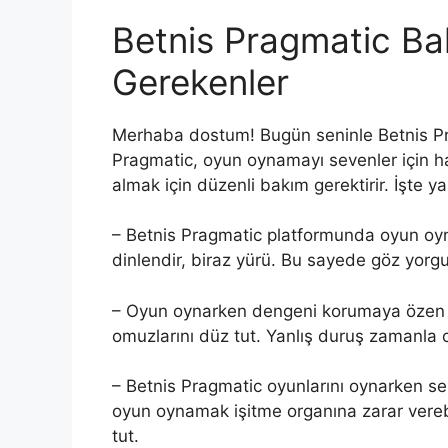
Betnis Pragmatic Ba
Gerekenler
Merhaba dostum! Bugün seninle Betnis Pr
Pragmatic, oyun oynamayı sevenler için har
almak için düzenli bakım gerektirir. İşte 
– Betnis Pragmatic platformunda oyun oyna
dinlendir, biraz yürü. Bu sayede göz yorgu
– Oyun oynarken dengeni korumaya özen gö
omuzlarını düz tut. Yanlış duruş zamanla c
– Betnis Pragmatic oyunlarını oynarken se
oyun oynamak işitme organına zarar verebil
tut.