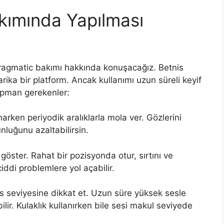
kımında Yapılması
agmatic bakımı hakkında konuşacağız. Betnis
ika bir platform. Ancak kullanımı uzun süreli keyif
yapman gerekenler:
rken periyodik aralıklarla mola ver. Gözlerini
nluğunu azaltabilirsin.
ster. Rahat bir pozisyonda otur, sırtını ve
iddi problemlere yol açabilir.
s seviyesine dikkat et. Uzun süre yüksek sesle
ir. Kulaklık kullanırken bile sesi makul seviyede