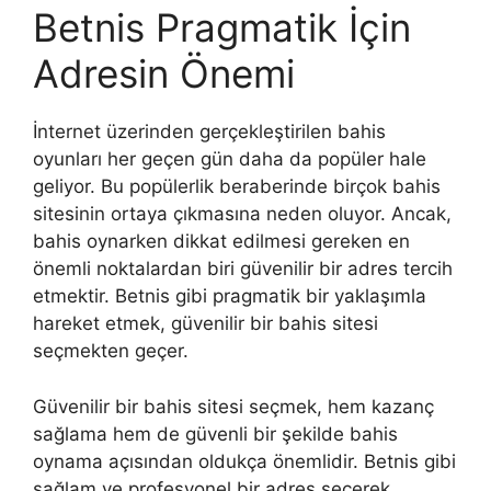
Betnis Pragmatik İçin
Adresin Önemi
İnternet üzerinden gerçekleştirilen bahis
oyunları her geçen gün daha da popüler hale
geliyor. Bu popülerlik beraberinde birçok bahis
sitesinin ortaya çıkmasına neden oluyor. Ancak,
bahis oynarken dikkat edilmesi gereken en
önemli noktalardan biri güvenilir bir adres tercih
etmektir. Betnis gibi pragmatik bir yaklaşımla
hareket etmek, güvenilir bir bahis sitesi
seçmekten geçer.
Güvenilir bir bahis sitesi seçmek, hem kazanç
sağlama hem de güvenli bir şekilde bahis
oynama açısından oldukça önemlidir. Betnis gibi
sağlam ve profesyonel bir adres seçerek,