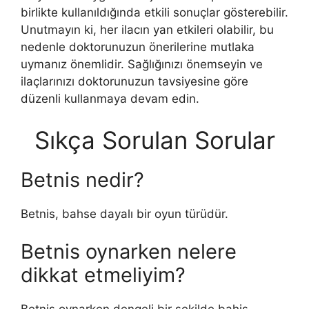
birlikte kullanıldığında etkili sonuçlar gösterebilir.
Unutmayın ki, her ilacın yan etkileri olabilir, bu
nedenle doktorunuzun önerilerine mutlaka
uymanız önemlidir. Sağlığınızı önemseyin ve
ilaçlarınızı doktorunuzun tavsiyesine göre
düzenli kullanmaya devam edin.
Sıkça Sorulan Sorular
Betnis nedir?
Betnis, bahse dayalı bir oyun türüdür.
Betnis oynarken nelere
dikkat etmeliyim?