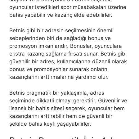
oyuncular istedikleri spor müsabakaları üzerine
bahis yapabilir ve kazanç elde edebilirler.
Betnis gibi bir adresin seçilmesinin önemli
sebeplerinden biri de sağladığı bonus ve
promosyon imkanlarıdır. Bonuslar, oyunculara
ekstra kazanç sağlama fırsatı sunar. Betnis gibi
güvenilir bir adres, kullanıcılarına düzenli olarak
bonus ve promosyonlar sunarak onların
kazançlarını arttırmalarına yardımcı olur.
Betnis pragmatik bir yaklaşımla, adres
seçiminde dikkatli olmayı gerektirir. Güvenilir ve
lisanslı bir bahis sitesi seçerek, oyuncular hem
kazançlarını arttırabilir hem de güvenli bir
şekilde bahis keyfi yaşayabilirler.