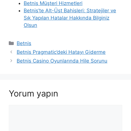
Betnis Müşteri Hizmetleri
Betnis’te Alt-Üst Bahisleri: Stratejiler ve
Sık Yapılan Hatalar Hakkında Bilginiz
Olsun
Kategoriler
Betnis
Betnis Pragmatic’deki Hatayı Giderme
Betnis Casino Oyunlarında Hile Sorunu
Yorum yapın
Yorum