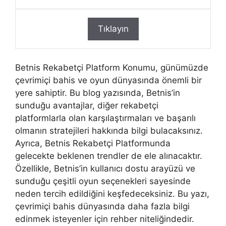
Tıklayın
Betnis Rekabetçi Platform Konumu, günümüzde
çevrimiçi bahis ve oyun dünyasında önemli bir
yere sahiptir. Bu blog yazısında, Betnis’in
sunduğu avantajlar, diğer rekabetçi
platformlarla olan karşılaştırmaları ve başarılı
olmanın stratejileri hakkında bilgi bulacaksınız.
Ayrıca, Betnis Rekabetçi Platformunda
gelecekte beklenen trendler de ele alınacaktır.
Özellikle, Betnis’in kullanıcı dostu arayüzü ve
sunduğu çeşitli oyun seçenekleri sayesinde
neden tercih edildiğini keşfedeceksiniz. Bu yazı,
çevrimiçi bahis dünyasında daha fazla bilgi
edinmek isteyenler için rehber niteliğindedir.