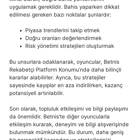
uygulamak gereklidir. Bahis yaparken dikkat
edilmesi gereken bazı noktalar şunlardır:
Piyasa trendlerini takip etmek
Doğru oranları değerlendirmek
Risk yönetimi stratejileri oluşturmak
Bu unsurlara odaklanarak, oyuncular, Betnis
Rekabetçi Platform Konumu’nda daha bilinçli
kararlar alabilirler. Ayrıca, bu stratejiler
sayesinde kayıplar en aza indirilirken, kazanç
potansiyeli artırılabilir.
Son olarak, topluluk etkileşimi ve bilgi paylaşımı
da önemlidir. Betnis’te diğer oyuncularla
etkileşim kurarak, deneyim ve bilgi alışverişinde
bulunmak mümkündür. Bu durum, daha geniş