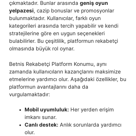
çıkmaktadır. Bunlar arasında
geniş oyun
yelpazesi
, cazip bonuslar ve promosyonlar
bulunmaktadır. Kullanıcılar, farklı oyun
kategorileri arasında tercih yapabilir ve kendi
stratejilerine göre en uygun seçenekleri
bulabilirler. Bu çeşitlilik, platformun rekabetçi
olmasında büyük rol oynar.
Betnis Rekabetçi Platform Konumu, aynı
zamanda kullanıcıların kazançlarını maksimize
etmelerine yardımcı olur. Aşağıdaki özellikler, bu
platformun avantajlarını daha da
vurgulamaktadır:
Mobil uyumluluk:
Her yerden erişim
imkanı sunar.
Canlı destek:
Anlık sorunlarda yardımcı
olur.