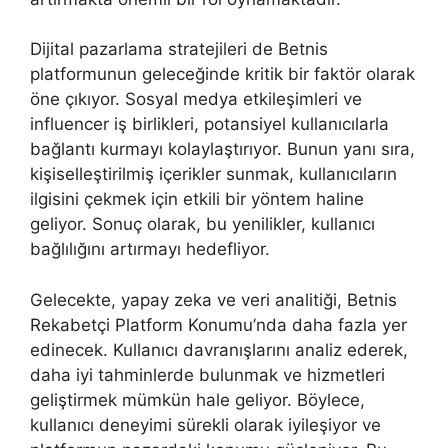
Dijital pazarlama stratejileri de Betnis
platformunun geleceğinde kritik bir faktör olarak
öne çıkıyor. Sosyal medya etkileşimleri ve
influencer iş birlikleri, potansiyel kullanıcılarla
bağlantı kurmayı kolaylaştırıyor. Bunun yanı sıra,
kişiselleştirilmiş içerikler sunmak, kullanıcıların
ilgisini çekmek için etkili bir yöntem haline
geliyor. Sonuç olarak, bu yenilikler, kullanıcı
bağlılığını artırmayı hedefliyor.
Gelecekte, yapay zeka ve veri analitiği, Betnis
Rekabetçi Platform Konumu’nda daha fazla yer
edinecek. Kullanıcı davranışlarını analiz ederek,
daha iyi tahminlerde bulunmak ve hizmetleri
geliştirmek mümkün hale geliyor. Böylece,
kullanıcı deneyimi sürekli olarak iyileşiyor ve