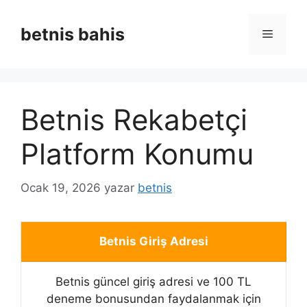
İçeriğe
atla
betnis bahis
Menü
Betnis Rekabetçi
Platform Konumu
Ocak 19, 2026
yazar
betnis
Betnis Giriş Adresi
Betnis güncel giriş adresi ve 100 TL
deneme bonusundan faydalanmak için