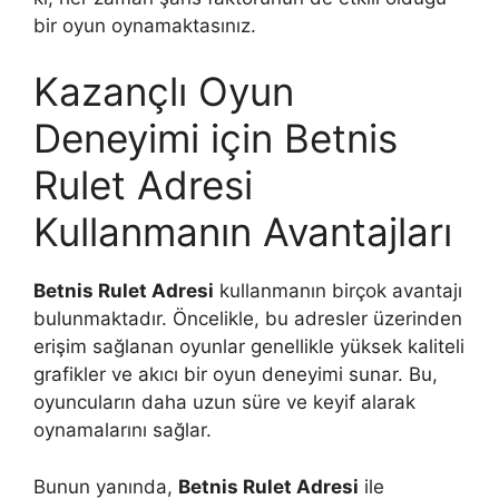
bir oyun oynamaktasınız.
Kazançlı Oyun
Deneyimi için Betnis
Rulet Adresi
Kullanmanın Avantajları
Betnis Rulet Adresi
kullanmanın birçok avantajı
bulunmaktadır. Öncelikle, bu adresler üzerinden
erişim sağlanan oyunlar genellikle yüksek kaliteli
grafikler ve akıcı bir oyun deneyimi sunar. Bu,
oyuncuların daha uzun süre ve keyif alarak
oynamalarını sağlar.
Bunun yanında,
Betnis Rulet Adresi
ile