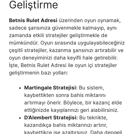
Geliştirme
Betnis Rulet Adresi
üzerinden oyun oynamak,
sadece şansınıza güvenmekle kalmayıp, aynı
zamanda etkili stratejiler geliştirmekle de
mümkündür. Oyun sırasında uygulayabileceğiniz
çeşitli stratejiler, kazanma şansınızı artırabilir ve
oyun deneyiminizi daha keyifli hale getirebilir.
İşte, Betnis Rulet Adresi ile oyun içi stratejiler
geliştirmenin bazı yolları:
Martingale Stratejisi:
Bu sistem,
kaybettikten sonra bahis miktarını
artırmayı önerir. Böylece, bir kazanç elde
ettiğinizde kayıplarınızı geri alabilirsiniz.
D’Alembert Stratejisi:
Bu teknikte,
kazandıkça bahis miktarınızı artırır,
kaybettikçe ise azaltırsınız. Daha dengeli