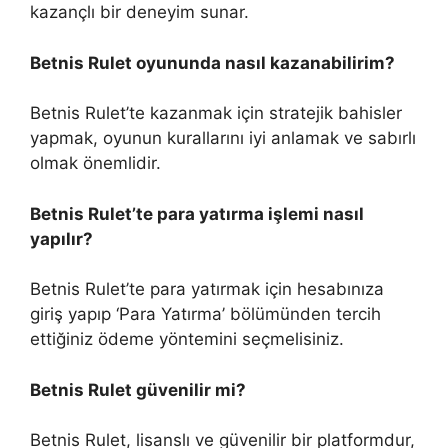
kazançlı bir deneyim sunar.
Betnis Rulet oyununda nasıl kazanabilirim?
Betnis Rulet’te kazanmak için stratejik bahisler
yapmak, oyunun kurallarını iyi anlamak ve sabırlı
olmak önemlidir.
Betnis Rulet’te para yatırma işlemi nasıl
yapılır?
Betnis Rulet’te para yatırmak için hesabınıza
giriş yapıp ‘Para Yatırma’ bölümünden tercih
ettiğiniz ödeme yöntemini seçmelisiniz.
Betnis Rulet güvenilir mi?
Betnis Rulet, lisanslı ve güvenilir bir platformdur,