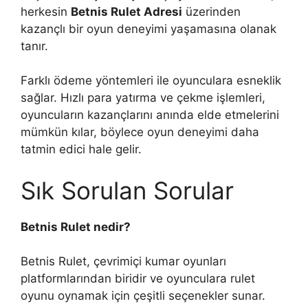
herkesin
Betnis Rulet Adresi
üzerinden
kazançlı bir oyun deneyimi yaşamasına olanak
tanır.
Farklı ödeme yöntemleri ile oyunculara esneklik
sağlar. Hızlı para yatırma ve çekme işlemleri,
oyuncuların kazançlarını anında elde etmelerini
mümkün kılar, böylece oyun deneyimi daha
tatmin edici hale gelir.
Sık Sorulan Sorular
Betnis Rulet nedir?
Betnis Rulet, çevrimiçi kumar oyunları
platformlarından biridir ve oyunculara rulet
oyunu oynamak için çeşitli seçenekler sunar.