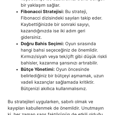
bir yaklaşım sağlar.
Fibonacci Stratejisi:
Bu strateji,
Fibonacci dizisindeki sayıları takip eder.
Kaybettiğinizde bir sonraki sayıyı,
kazandığınızda ise iki adım geri
gidersiniz.
Doğru Bahis Seçimi:
Oyun sırasında
hangi bahsi seçeceğiniz de önemlidir.
Kırmızı/siyah veya tek/çift gibi düşük riskli
bahisler, kazanma şansınızı artırabilir.
Bütçe Yönetimi:
Oyun öncesinde
belirlediğiniz bir bütçeyi aşmamak, uzun
vadeli kazançlar sağlamada kritiktir.
Bütçenizi akıllıca kullanmalısınız.
Bu stratejileri uygularken, sabırlı olmak ve
kayıpları kabullenmek de önemlidir. Unutmayın
ki, her zaman şans faktörünün de etkili olduğu