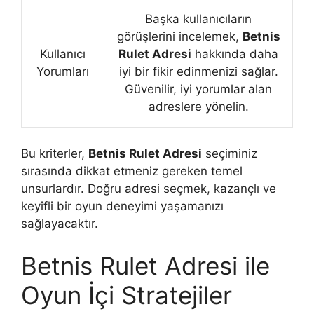
Başka kullanıcıların
görüşlerini incelemek,
Betnis
Kullanıcı
Rulet Adresi
hakkında daha
Yorumları
iyi bir fikir edinmenizi sağlar.
Güvenilir, iyi yorumlar alan
adreslere yönelin.
Bu kriterler,
Betnis Rulet Adresi
seçiminiz
sırasında dikkat etmeniz gereken temel
unsurlardır. Doğru adresi seçmek, kazançlı ve
keyifli bir oyun deneyimi yaşamanızı
sağlayacaktır.
Betnis Rulet Adresi ile
Oyun İçi Stratejiler