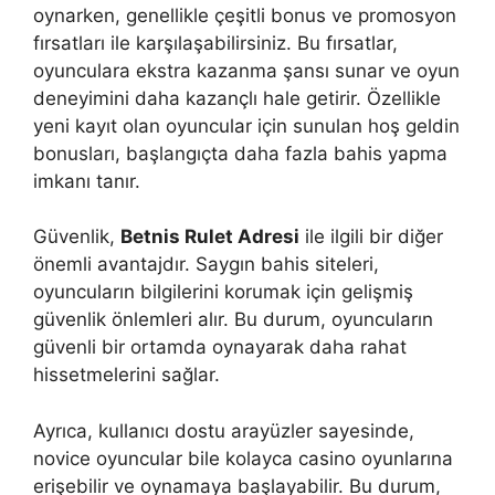
oynarken, genellikle çeşitli bonus ve promosyon
fırsatları ile karşılaşabilirsiniz. Bu fırsatlar,
oyunculara ekstra kazanma şansı sunar ve oyun
deneyimini daha kazançlı hale getirir. Özellikle
yeni kayıt olan oyuncular için sunulan hoş geldin
bonusları, başlangıçta daha fazla bahis yapma
imkanı tanır.
Güvenlik,
Betnis Rulet Adresi
ile ilgili bir diğer
önemli avantajdır. Saygın bahis siteleri,
oyuncuların bilgilerini korumak için gelişmiş
güvenlik önlemleri alır. Bu durum, oyuncuların
güvenli bir ortamda oynayarak daha rahat
hissetmelerini sağlar.
Ayrıca, kullanıcı dostu arayüzler sayesinde,
novice oyuncular bile kolayca casino oyunlarına
erişebilir ve oynamaya başlayabilir. Bu durum,