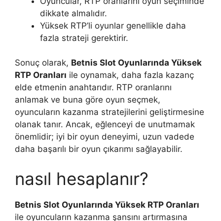
Oyuncular, RTP oranlarını oyun seçiminde
dikkate almalıdır.
Yüksek RTP’li oyunlar genellikle daha
fazla strateji gerektirir.
Sonuç olarak,
Betnis Slot Oyunlarında Yüksek
RTP Oranları
ile oynamak, daha fazla kazanç
elde etmenin anahtarıdır. RTP oranlarını
anlamak ve buna göre oyun seçmek,
oyuncuların kazanma stratejilerini geliştirmesine
olanak tanır. Ancak, eğlenceyi de unutmamak
önemlidir; iyi bir oyun deneyimi, uzun vadede
daha başarılı bir oyun çıkarımı sağlayabilir.
nasıl hesaplanır?
Betnis Slot Oyunlarında Yüksek RTP Oranları
ile oyuncuların kazanma şansını artırmasına