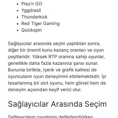
Play’n GO
Yggdrasil
Thunderkick
Red Tiger Gaming
Quickspin
Sağlayıcılar arasında seçim yaptıktan sonra,
diğer bir önemli konu kazanç oranları ve oyun
çeşitleridir. Yüksek RTP oranına sahip oyunlar,
genellikle daha fazla kazanma şansı sunar.
Bununla birlikte, içerik ve grafik kalitesi de
oyuncuların oyun deneyimini etkilemektedir. İyi
tasarlanmış bir slot oyunu, hem görsel hem de
deneyim açısından keyif verici olur.
Sağlayıcılar Arasında Seçim
Sağlayıcıların oyunlarını değerlendirirken,