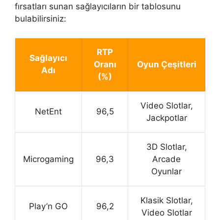
fırsatları sunan sağlayıcıların bir tablosunu
bulabilirsiniz:
RTP
Sağlayıcı
Oranı
Oyun Çeşitleri
Adı
(%)
Video Slotlar,
NetEnt
96,5
Jackpotlar
3D Slotlar,
Microgaming
96,3
Arcade
Oyunlar
Klasik Slotlar,
Play’n GO
96,2
Video Slotlar