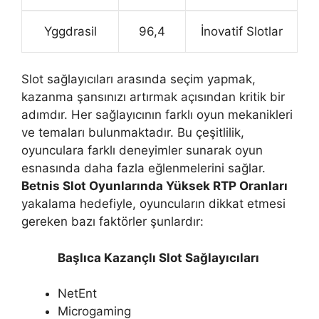
Yggdrasil
96,4
İnovatif Slotlar
Slot sağlayıcıları arasında seçim yapmak,
kazanma şansınızı artırmak açısından kritik bir
adımdır. Her sağlayıcının farklı oyun mekanikleri
ve temaları bulunmaktadır. Bu çeşitlilik,
oyunculara farklı deneyimler sunarak oyun
esnasında daha fazla eğlenmelerini sağlar.
Betnis Slot Oyunlarında Yüksek RTP Oranları
yakalama hedefiyle, oyuncuların dikkat etmesi
gereken bazı faktörler şunlardır:
Başlıca Kazançlı Slot Sağlayıcıları
NetEnt
Microgaming