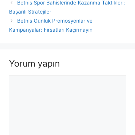
Betnis Spor Bahislerinde Kazanma Taktikleri:
Başarılı Stratejiler
Betnis Günlük Promosyonlar ve
Kampanyalar: Fırsatları Kaçırmayın
Yorum yapın
Yorum