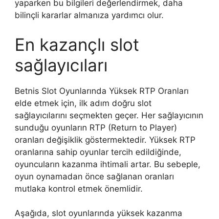
yaparken bu bilgileri değerlendirmek, daha
bilinçli kararlar almanıza yardımcı olur.
En kazançlı slot
sağlayıcıları
Betnis Slot Oyunlarında Yüksek RTP Oranları
elde etmek için, ilk adım doğru slot
sağlayıcılarını seçmekten geçer. Her sağlayıcının
sunduğu oyunların RTP (Return to Player)
oranları değişiklik göstermektedir. Yüksek RTP
oranlarına sahip oyunlar tercih edildiğinde,
oyuncuların kazanma ihtimali artar. Bu sebeple,
oyun oynamadan önce sağlanan oranları
mutlaka kontrol etmek önemlidir.
Aşağıda, slot oyunlarında yüksek kazanma