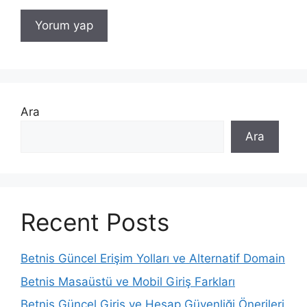
Ara
Ara
Recent Posts
Betnis Güncel Erişim Yolları ve Alternatif Domain
Betnis Masaüstü ve Mobil Giriş Farkları
Betnis Güncel Giriş ve Hesap Güvenliği Önerileri