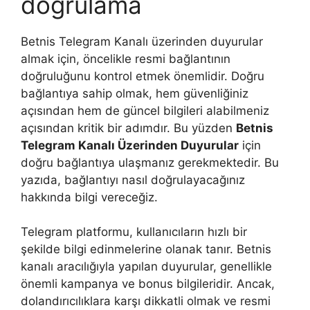
doğrulama
Betnis Telegram Kanalı üzerinden duyurular
almak için, öncelikle resmi bağlantının
doğruluğunu kontrol etmek önemlidir. Doğru
bağlantıya sahip olmak, hem güvenliğiniz
açısından hem de güncel bilgileri alabilmeniz
açısından kritik bir adımdır. Bu yüzden
Betnis
Telegram Kanalı Üzerinden Duyurular
için
doğru bağlantıya ulaşmanız gerekmektedir. Bu
yazıda, bağlantıyı nasıl doğrulayacağınız
hakkında bilgi vereceğiz.
Telegram platformu, kullanıcıların hızlı bir
şekilde bilgi edinmelerine olanak tanır. Betnis
kanalı aracılığıyla yapılan duyurular, genellikle
önemli kampanya ve bonus bilgileridir. Ancak,
dolandırıcılıklara karşı dikkatli olmak ve resmi