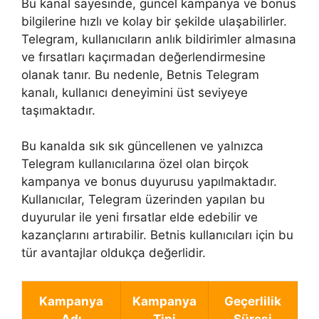
Bu kanal sayesinde, güncel kampanya ve bonus
bilgilerine hızlı ve kolay bir şekilde ulaşabilirler.
Telegram, kullanıcıların anlık bildirimler almasına
ve fırsatları kaçırmadan değerlendirmesine
olanak tanır. Bu nedenle, Betnis Telegram
kanalı, kullanıcı deneyimini üst seviyeye
taşımaktadır.
Bu kanalda sık sık güncellenen ve yalnızca
Telegram kullanıcılarına özel olan birçok
kampanya ve bonus duyurusu yapılmaktadır.
Kullanıcılar, Telegram üzerinden yapılan bu
duyurular ile yeni fırsatlar elde edebilir ve
kazançlarını artırabilir. Betnis kullanıcıları için bu
tür avantajlar oldukça değerlidir.
Kampanya
Kampanya
Geçerlilik
Adı
Tipi
Süresi