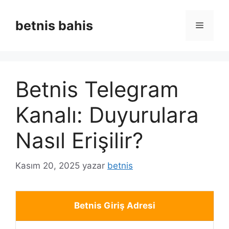
İçeriğe
atla
betnis bahis
Menü
Betnis Telegram
Kanalı: Duyurulara
Nasıl Erişilir?
Kasım 20, 2025
yazar
betnis
Betnis Giriş Adresi