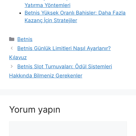
Yatırma Yöntemleri
Betnis Yüksek Oranlı Bahisler: Daha Fazla
Kazanç İçin Stratejiler
Kategoriler
Betnis
Betnis Günlük Limitleri Nasıl Ayarlanır?
Kılavuz
Betnis Slot Turnuvaları: Ödül Sistemleri
Hakkında Bilmeniz Gerekenler
Yorum yapın
Yorum