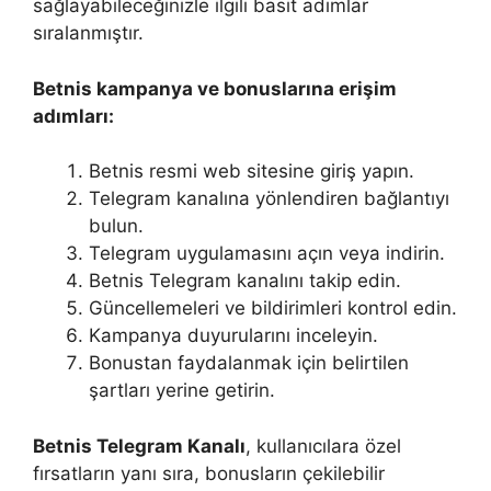
sağlayabileceğinizle ilgili basit adımlar
sıralanmıştır.
Betnis kampanya ve bonuslarına erişim
adımları:
Betnis resmi web sitesine giriş yapın.
Telegram kanalına yönlendiren bağlantıyı
bulun.
Telegram uygulamasını açın veya indirin.
Betnis Telegram kanalını takip edin.
Güncellemeleri ve bildirimleri kontrol edin.
Kampanya duyurularını inceleyin.
Bonustan faydalanmak için belirtilen
şartları yerine getirin.
Betnis Telegram Kanalı
, kullanıcılara özel
fırsatların yanı sıra, bonusların çekilebilir