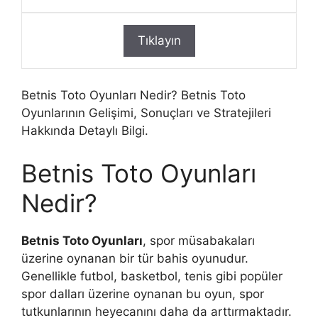
Tıklayın
Betnis Toto Oyunları Nedir? Betnis Toto
Oyunlarının Gelişimi, Sonuçları ve Stratejileri
Hakkında Detaylı Bilgi.
Betnis Toto Oyunları
Nedir?
Betnis Toto Oyunları
, spor müsabakaları
üzerine oynanan bir tür bahis oyunudur.
Genellikle futbol, basketbol, tenis gibi popüler
spor dalları üzerine oynanan bu oyun, spor
tutkunlarının heyecanını daha da arttırmaktadır.