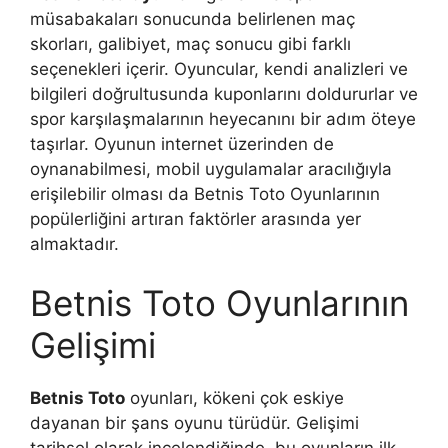
müsabakaları sonucunda belirlenen maç
skorları, galibiyet, maç sonucu gibi farklı
seçenekleri içerir. Oyuncular, kendi analizleri ve
bilgileri doğrultusunda kuponlarını doldururlar ve
spor karşılaşmalarının heyecanını bir adım öteye
taşırlar. Oyunun internet üzerinden de
oynanabilmesi, mobil uygulamalar aracılığıyla
erişilebilir olması da Betnis Toto Oyunlarının
popülerliğini artıran faktörler arasında yer
almaktadır.
Betnis Toto Oyunlarının
Gelişimi
Betnis Toto
oyunları, kökeni çok eskiye
dayanan bir şans oyunu türüdür. Gelişimi