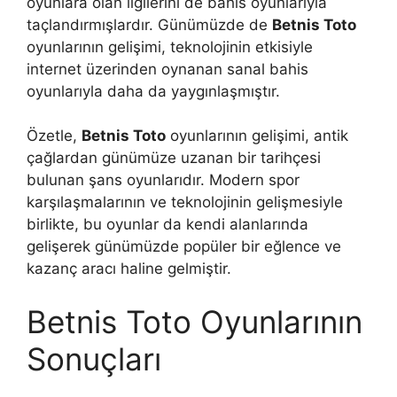
oyunlara olan ilgilerini de bahis oyunlarıyla
taçlandırmışlardır. Günümüzde de
Betnis Toto
oyunlarının gelişimi, teknolojinin etkisiyle
internet üzerinden oynanan sanal bahis
oyunlarıyla daha da yaygınlaşmıştır.
Özetle,
Betnis Toto
oyunlarının gelişimi, antik
çağlardan günümüze uzanan bir tarihçesi
bulunan şans oyunlarıdır. Modern spor
karşılaşmalarının ve teknolojinin gelişmesiyle
birlikte, bu oyunlar da kendi alanlarında
gelişerek günümüzde popüler bir eğlence ve
kazanç aracı haline gelmiştir.
Betnis Toto Oyunlarının
Sonuçları