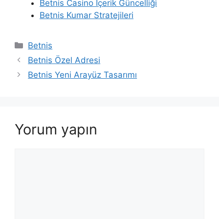
Betnis Casino İçerik Güncelliği
Betnis Kumar Stratejileri
Kategoriler
Betnis
Betnis Özel Adresi
Betnis Yeni Arayüz Tasarımı
Yorum yapın
Yorum