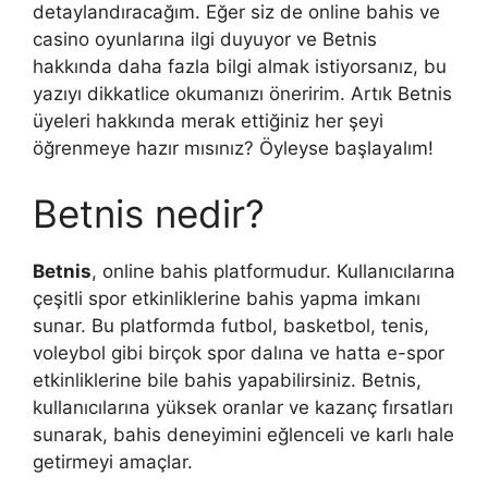
detaylandıracağım. Eğer siz de online bahis ve
casino oyunlarına ilgi duyuyor ve Betnis
hakkında daha fazla bilgi almak istiyorsanız, bu
yazıyı dikkatlice okumanızı öneririm. Artık Betnis
üyeleri hakkında merak ettiğiniz her şeyi
öğrenmeye hazır mısınız? Öyleyse başlayalım!
Betnis nedir?
Betnis
, online bahis platformudur. Kullanıcılarına
çeşitli spor etkinliklerine bahis yapma imkanı
sunar. Bu platformda futbol, basketbol, tenis,
voleybol gibi birçok spor dalına ve hatta e-spor
etkinliklerine bile bahis yapabilirsiniz. Betnis,
kullanıcılarına yüksek oranlar ve kazanç fırsatları
sunarak, bahis deneyimini eğlenceli ve karlı hale
getirmeyi amaçlar.