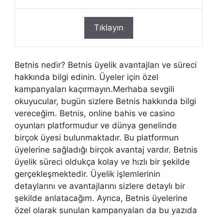
Tıklayın
Betnis nedir? Betnis üyelik avantajları ve süreci
hakkında bilgi edinin. Üyeler için özel
kampanyaları kaçırmayın.Merhaba sevgili
okuyucular, bugün sizlere Betnis hakkında bilgi
vereceğim. Betnis, online bahis ve casino
oyunları platformudur ve dünya genelinde
birçok üyesi bulunmaktadır. Bu platformun
üyelerine sağladığı birçok avantaj vardır. Betnis
üyelik süreci oldukça kolay ve hızlı bir şekilde
gerçekleşmektedir. Üyelik işlemlerinin
detaylarını ve avantajlarını sizlere detaylı bir
şekilde anlatacağım. Ayrıca, Betnis üyelerine
özel olarak sunulan kampanyaları da bu yazıda