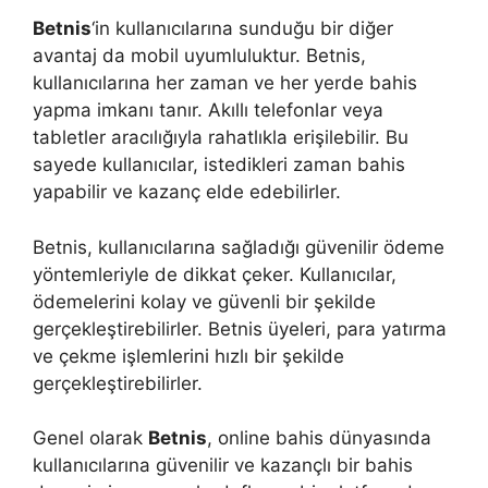
Betnis
‘in kullanıcılarına sunduğu bir diğer
avantaj da mobil uyumluluktur. Betnis,
kullanıcılarına her zaman ve her yerde bahis
yapma imkanı tanır. Akıllı telefonlar veya
tabletler aracılığıyla rahatlıkla erişilebilir. Bu
sayede kullanıcılar, istedikleri zaman bahis
yapabilir ve kazanç elde edebilirler.
Betnis, kullanıcılarına sağladığı güvenilir ödeme
yöntemleriyle de dikkat çeker. Kullanıcılar,
ödemelerini kolay ve güvenli bir şekilde
gerçekleştirebilirler. Betnis üyeleri, para yatırma
ve çekme işlemlerini hızlı bir şekilde
gerçekleştirebilirler.
Genel olarak
Betnis
, online bahis dünyasında
kullanıcılarına güvenilir ve kazançlı bir bahis