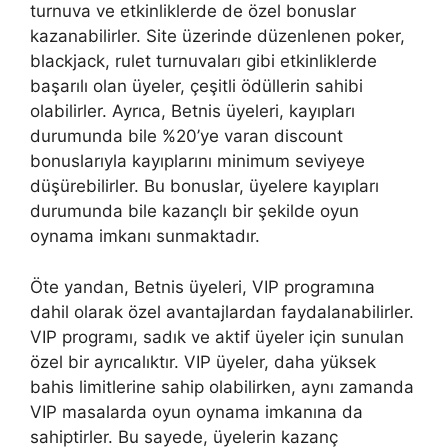
turnuva ve etkinliklerde de özel bonuslar
kazanabilirler. Site üzerinde düzenlenen poker,
blackjack, rulet turnuvaları gibi etkinliklerde
başarılı olan üyeler, çeşitli ödüllerin sahibi
olabilirler. Ayrıca, Betnis üyeleri, kayıpları
durumunda bile %20’ye varan discount
bonuslarıyla kayıplarını minimum seviyeye
düşürebilirler. Bu bonuslar, üyelere kayıpları
durumunda bile kazançlı bir şekilde oyun
oynama imkanı sunmaktadır.
Öte yandan, Betnis üyeleri, VIP programına
dahil olarak özel avantajlardan faydalanabilirler.
VIP programı, sadık ve aktif üyeler için sunulan
özel bir ayrıcalıktır. VIP üyeler, daha yüksek
bahis limitlerine sahip olabilirken, aynı zamanda
VIP masalarda oyun oynama imkanına da
sahiptirler. Bu sayede, üyelerin kazanç