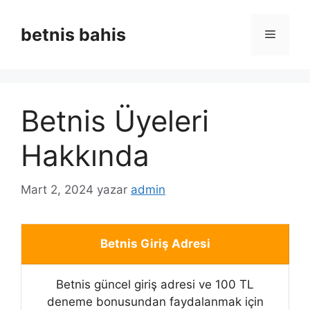
İçeriğe
atla
betnis bahis
Menü
Betnis Üyeleri
Hakkında
Mart 2, 2024
yazar
admin
Betnis Giriş Adresi
Betnis güncel giriş adresi ve 100 TL
deneme bonusundan faydalanmak için