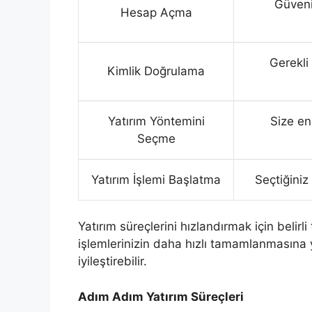
Güveni
Hesap Açma
Gerekli
Kimlik Doğrulama
Yatırım Yöntemini
Size en
Seçme
Yatırım İşlemi Başlatma
Seçtiğiniz
Yatırım süreçlerini hızlandırmak için belirli 
işlemlerinizin daha hızlı tamamlanmasına y
iyileştirebilir.
Adım Adım Yatırım Süreçleri