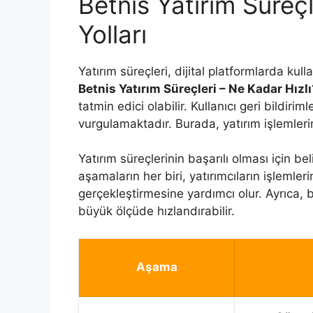
Betnis Yatırım Süreç
Yolları
Yatırım süreçleri, dijital platformlarda kull
Betnis Yatırım Süreçleri – Ne Kadar Hızlı
tatmin edici olabilir. Kullanıcı geri bildiriml
vurgulamaktadır. Burada, yatırım işlemlerin
Yatırım süreçlerinin başarılı olması için b
aşamaların her biri, yatırımcıların işlemleri
gerçekleştirmesine yardımcı olur. Ayrıca, 
büyük ölçüde hızlandırabilir.
Aşama