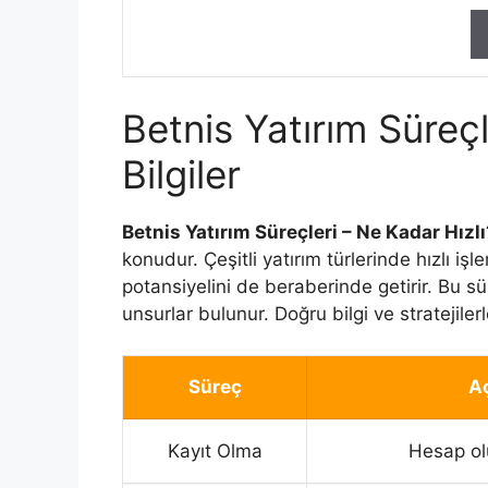
Betnis Yatırım Süreç
Bilgiler
Betnis Yatırım Süreçleri – Ne Kadar Hızlı
konudur. Çeşitli yatırım türlerinde hızlı iş
potansiyelini de beraberinde getirir. Bu sü
unsurlar bulunur. Doğru bilgi ve stratejile
Süreç
A
Kayıt Olma
Hesap ol