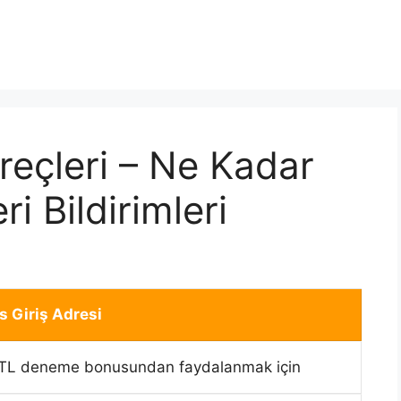
reçleri – Ne Kadar
ri Bildirimleri
s Giriş Adresi
00 TL deneme bonusundan faydalanmak için