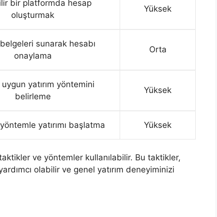
lir bir platformda hesap
Yüksek
oluşturmak
 belgeleri sunarak hesabı
Orta
onaylama
 uygun yatırım yöntemini
Yüksek
belirleme
 yöntemle yatırımı başlatma
Yüksek
taktikler ve yöntemler kullanılabilir. Bu taktikler,
ardımcı olabilir ve genel yatırım deneyiminizi