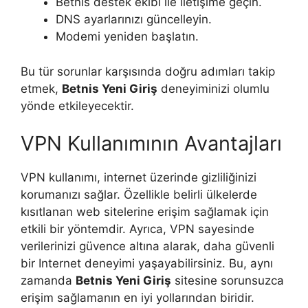
Betnis destek ekibi ile iletişime geçin.
DNS ayarlarınızı güncelleyin.
Modemi yeniden başlatın.
Bu tür sorunlar karşısında doğru adımları takip
etmek,
Betnis Yeni Giriş
deneyiminizi olumlu
yönde etkileyecektir.
VPN Kullanımının Avantajları
VPN kullanımı, internet üzerinde gizliliğinizi
korumanızı sağlar. Özellikle belirli ülkelerde
kısıtlanan web sitelerine erişim sağlamak için
etkili bir yöntemdir. Ayrıca, VPN sayesinde
verilerinizi güvence altına alarak, daha güvenli
bir Internet deneyimi yaşayabilirsiniz. Bu, aynı
zamanda
Betnis Yeni Giriş
sitesine sorunsuzca
erişim sağlamanın en iyi yollarından biridir.