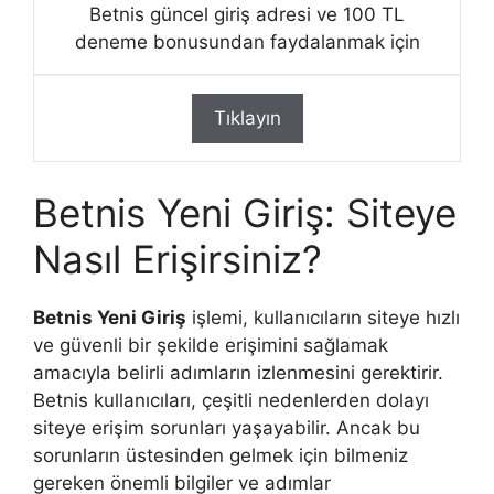
Betnis güncel giriş adresi ve 100 TL
deneme bonusundan faydalanmak için
Tıklayın
Betnis Yeni Giriş: Siteye
Nasıl Erişirsiniz?
Betnis Yeni Giriş
işlemi, kullanıcıların siteye hızlı
ve güvenli bir şekilde erişimini sağlamak
amacıyla belirli adımların izlenmesini gerektirir.
Betnis kullanıcıları, çeşitli nedenlerden dolayı
siteye erişim sorunları yaşayabilir. Ancak bu
sorunların üstesinden gelmek için bilmeniz
gereken önemli bilgiler ve adımlar