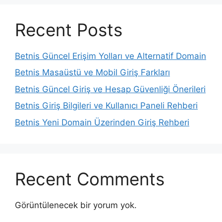
Recent Posts
Betnis Güncel Erişim Yolları ve Alternatif Domain
Betnis Masaüstü ve Mobil Giriş Farkları
Betnis Güncel Giriş ve Hesap Güvenliği Önerileri
Betnis Giriş Bilgileri ve Kullanıcı Paneli Rehberi
Betnis Yeni Domain Üzerinden Giriş Rehberi
Recent Comments
Görüntülenecek bir yorum yok.