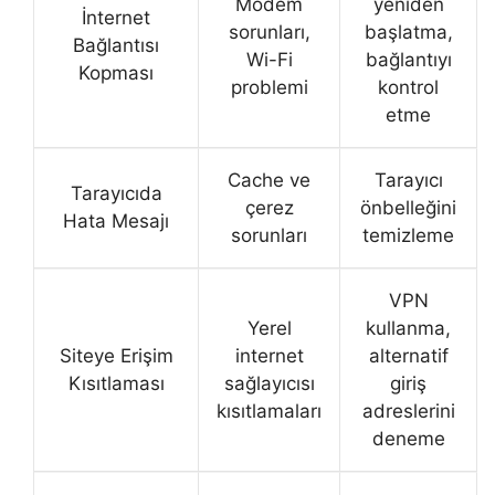
Modem
yeniden
İnternet
sorunları,
başlatma,
Bağlantısı
Wi-Fi
bağlantıyı
Kopması
problemi
kontrol
etme
Cache ve
Tarayıcı
Tarayıcıda
çerez
önbelleğini
Hata Mesajı
sorunları
temizleme
VPN
Yerel
kullanma,
Siteye Erişim
internet
alternatif
Kısıtlaması
sağlayıcısı
giriş
kısıtlamaları
adreslerini
deneme