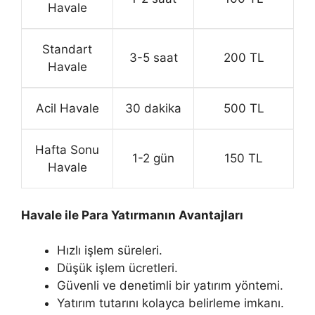
Havale
Standart
3-5 saat
200 TL
Havale
Acil Havale
30 dakika
500 TL
Hafta Sonu
1-2 gün
150 TL
Havale
Havale ile Para Yatırmanın Avantajları
Hızlı işlem süreleri.
Düşük işlem ücretleri.
Güvenli ve denetimli bir yatırım yöntemi.
Yatırım tutarını kolayca belirleme imkanı.