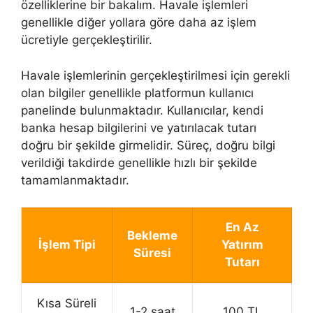
özelliklerine bir bakalım. Havale işlemleri
genellikle diğer yollara göre daha az işlem
ücretiyle gerçekleştirilir.
Havale işlemlerinin gerçekleştirilmesi için gerekli
olan bilgiler genellikle platformun kullanıcı
panelinde bulunmaktadır. Kullanıcılar, kendi
banka hesap bilgilerini ve yatırılacak tutarı
doğru bir şekilde girmelidir. Süreç, doğru bilgi
verildiği takdirde genellikle hızlı bir şekilde
tamamlanmaktadır.
En Az
Bekleme
İşlem Tipi
Yatırım
Süresi
Tutarı
Kısa Süreli
1-2 saat
100 TL