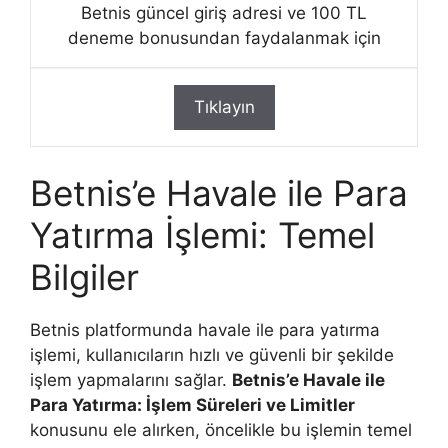
Betnis güncel giriş adresi ve 100 TL
deneme bonusundan faydalanmak için
Tıklayın
Betnis’e Havale ile Para
Yatırma İşlemi: Temel
Bilgiler
Betnis platformunda havale ile para yatırma
işlemi, kullanıcıların hızlı ve güvenli bir şekilde
işlem yapmalarını sağlar.
Betnis’e Havale ile
Para Yatırma: İşlem Süreleri ve Limitler
konusunu ele alırken, öncelikle bu işlemin temel