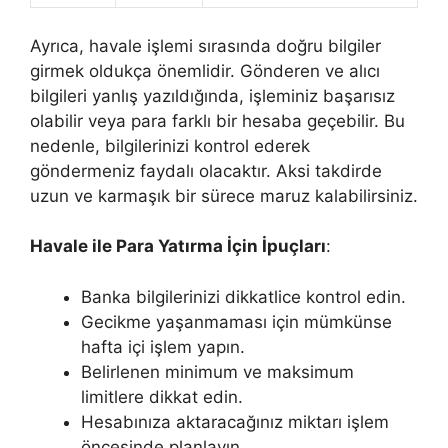
Ayrıca, havale işlemi sırasında doğru bilgiler
girmek oldukça önemlidir. Gönderen ve alıcı
bilgileri yanlış yazıldığında, işleminiz başarısız
olabilir veya para farklı bir hesaba geçebilir. Bu
nedenle, bilgilerinizi kontrol ederek
göndermeniz faydalı olacaktır. Aksi takdirde
uzun ve karmaşık bir sürece maruz kalabilirsiniz.
Havale ile Para Yatırma İçin İpuçları
:
Banka bilgilerinizi dikkatlice kontrol edin.
Gecikme yaşanmaması için mümkünse
hafta içi işlem yapın.
Belirlenen minimum ve maksimum
limitlere dikkat edin.
Hesabınıza aktaracağınız miktarı işlem
öncesinde planlayın.