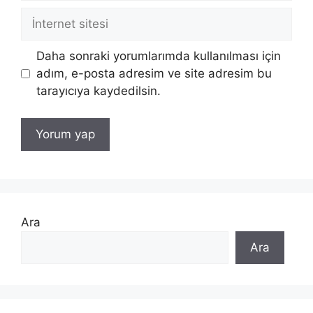
İnternet
sitesi
Daha sonraki yorumlarımda kullanılması için
adım, e-posta adresim ve site adresim bu
tarayıcıya kaydedilsin.
Ara
Ara