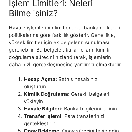
İşlem Limitleri: Neleri
Bilmelisiniz?
Havale işlemlerinin limitleri, her bankanın kendi
politikalarına göre farklılık gösterir. Genellikle,
yüksek limitler için ek belgelerin sunulması
gerekebilir. Bu belgeler, kullanıcıların kimlik
doğrulama sürecini hızlandırarak, işlemlerin
daha hızlı gerçekleşmesine yardımcı olmaktadır.
Hesap Açma:
Betnis hesabınızı
oluşturun.
Kimlik Doğrulama:
Gerekli belgeleri
yükleyin.
Havale Bilgileri:
Banka bilgilerini edinin.
Transfer İşlemi:
Para transferinizi
gerçekleştirin.
Onay Bekleme:
Onay sürecini takip edin.