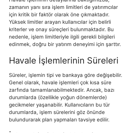
zamanın yanı sıra işlem limitleri de yatırımcılar
için kritik bir faktör olarak öne çıkmaktadır.
Yüksek limitler arayan kullanıcılar için belirli
kriterler ve onay süreçleri bulunmaktadır. Bu
nedenle, işlem limitleriyle ilgili gerekli bilgileri
edinmek, doğru bir yatırım deneyimi için şarttır.
Havale İşlemlerinin Süreleri
Süreler, işlemin tipi ve bankaya göre değişebilir.
Genel olarak, havale işlemleri çok kısa süre
zarfında tamamlanabilmektedir. Ancak, bazı
durumlarda (özellikle yoğun dönemlerde)
gecikmeler yaşanabilir. Kullanıcıların bu tür
durumlarda, işlem sürelerini göz önünde
bulundurarak plan yapmaları tavsiye edilir.