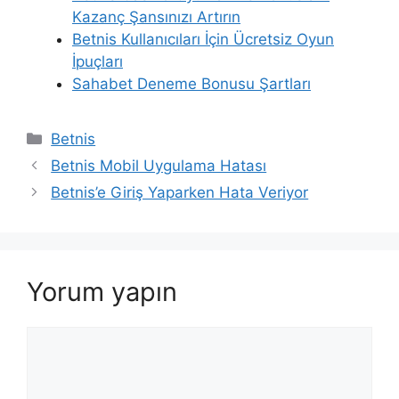
Kazanç Şansınızı Artırın
Betnis Kullanıcıları İçin Ücretsiz Oyun
İpuçları
Sahabet Deneme Bonusu Şartları
Kategoriler
Betnis
Betnis Mobil Uygulama Hatası
Betnis’e Giriş Yaparken Hata Veriyor
Yorum yapın
Yorum