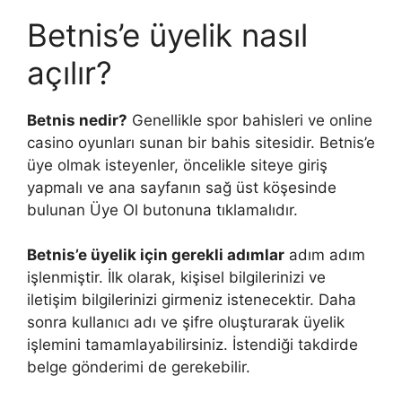
Betnis’e üyelik nasıl
açılır?
Betnis nedir?
Genellikle spor bahisleri ve online
casino oyunları sunan bir bahis sitesidir. Betnis’e
üye olmak isteyenler, öncelikle siteye giriş
yapmalı ve ana sayfanın sağ üst köşesinde
bulunan Üye Ol butonuna tıklamalıdır.
Betnis’e üyelik için gerekli adımlar
adım adım
işlenmiştir. İlk olarak, kişisel bilgilerinizi ve
iletişim bilgilerinizi girmeniz istenecektir. Daha
sonra kullanıcı adı ve şifre oluşturarak üyelik
işlemini tamamlayabilirsiniz. İstendiği takdirde
belge gönderimi de gerekebilir.