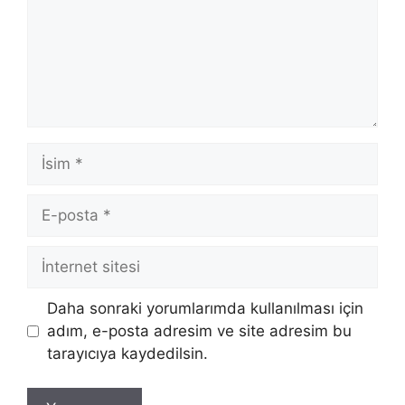
İsim
E-
posta
İnternet
sitesi
Daha sonraki yorumlarımda kullanılması için
adım, e-posta adresim ve site adresim bu
tarayıcıya kaydedilsin.