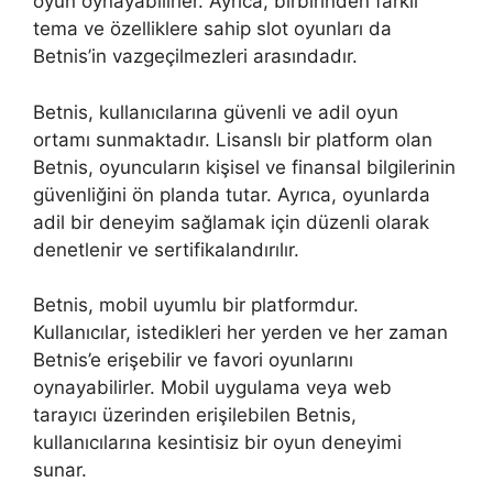
oyun oynayabilirler. Ayrıca, birbirinden farklı
tema ve özelliklere sahip slot oyunları da
Betnis’in vazgeçilmezleri arasındadır.
Betnis, kullanıcılarına güvenli ve adil oyun
ortamı sunmaktadır. Lisanslı bir platform olan
Betnis, oyuncuların kişisel ve finansal bilgilerinin
güvenliğini ön planda tutar. Ayrıca, oyunlarda
adil bir deneyim sağlamak için düzenli olarak
denetlenir ve sertifikalandırılır.
Betnis, mobil uyumlu bir platformdur.
Kullanıcılar, istedikleri her yerden ve her zaman
Betnis’e erişebilir ve favori oyunlarını
oynayabilirler. Mobil uygulama veya web
tarayıcı üzerinden erişilebilen Betnis,
kullanıcılarına kesintisiz bir oyun deneyimi
sunar.