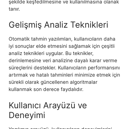
şekilde keşfedilmesine ve kullanılmasına olanak
tanır.
Gelişmiş Analiz Teknikleri
Otomatik tahmin yazılımları, kullanıcıların daha
iyi sonuçlar elde etmesini sağlamak için çeşitli
analiz teknikleri uygular. Bu teknikler,
derinlemesine veri analizine dayalı karar verme
süreçlerini destekler. Kullanıcıların performansını
artırmak ve hatalı tahminleri minimize etmek için
sürekli olarak güncellenen algoritmalar
kullanmak son derece faydalıdır.
Kullanıcı Arayüzü ve
Deneyimi