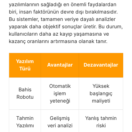
yazılımlarının sağladığı en önemli faydalardan
biri, insan faktörünün devre dışı bırakılmasıdır.
Bu sistemler, tamamen veriye dayalı analizler
yaparak daha objektif sonuçlar üretir. Bu durum,
kullanıcıların daha az kayıp yaşamasına ve
kazanç oranlarını artırmasına olanak tanır.
Yazılım
Avantajlar
Dezavantajlar
Türü
Otomatik
Yüksek
Bahis
işlem
başlangıç
Robotu
yeteneği
maliyeti
Tahmin
Gelişmiş
Yanlış tahmin
Yazılımı
veri analizi
riski