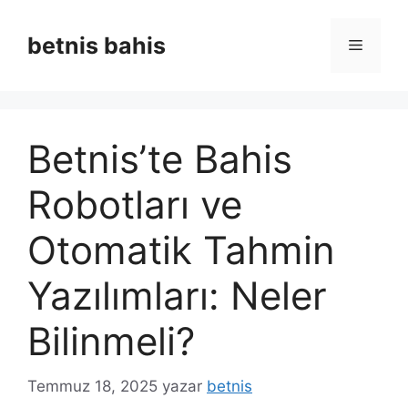
İçeriğe
atla
betnis bahis
Menü
Betnis’te Bahis
Robotları ve
Otomatik Tahmin
Yazılımları: Neler
Bilinmeli?
Temmuz 18, 2025
yazar
betnis