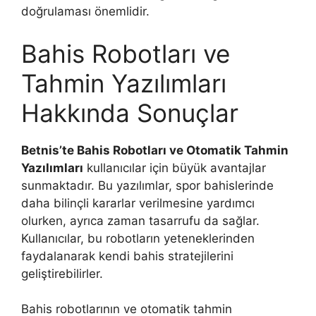
doğrulaması önemlidir.
Bahis Robotları ve
Tahmin Yazılımları
Hakkında Sonuçlar
Betnis’te Bahis Robotları ve Otomatik Tahmin
Yazılımları
kullanıcılar için büyük avantajlar
sunmaktadır. Bu yazılımlar, spor bahislerinde
daha bilinçli kararlar verilmesine yardımcı
olurken, ayrıca zaman tasarrufu da sağlar.
Kullanıcılar, bu robotların yeteneklerinden
faydalanarak kendi bahis stratejilerini
geliştirebilirler.
Bahis robotlarının ve otomatik tahmin