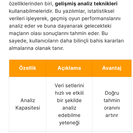
özelliklerinden biri,
gelişmiş analiz teknikleri
kullanabilmeleridir. Bu yazılımlar, istatistiksel
verileri işleyerek, geçmiş oyun performanslarını
analiz eder ve buna dayanarak gelecekteki
maçların olası sonuçlarını tahmin eder. Bu
sayede, kullanıcıların daha bilinçli bahis kararları
almalarına olanak tanır.
Özellik
Açıklama
Avantaj
Veri setlerini
hızlı ve etkili
Doğru
Analiz
bir şekilde
tahmin
Kapasitesi
analiz
oranını
edebilme
artırır
yeteneği