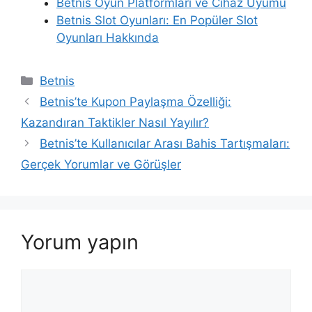
Betnis Oyun Platformları ve Cihaz Uyumu
Betnis Slot Oyunları: En Popüler Slot
Oyunları Hakkında
Kategoriler
Betnis
Betnis’te Kupon Paylaşma Özelliği:
Kazandıran Taktikler Nasıl Yayılır?
Betnis’te Kullanıcılar Arası Bahis Tartışmaları:
Gerçek Yorumlar ve Görüşler
Yorum yapın
Yorum