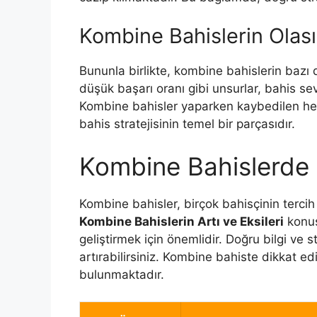
Kombine Bahislerin Olası
Bununla birlikte, kombine bahislerin bazı
düşük başarı oranı gibi unsurlar, bahis se
Kombine bahisler yaparken kaybedilen he
bahis stratejisinin temel bir parçasıdır.
Kombine Bahislerde B
Kombine bahisler, birçok bahisçinin tercih 
Kombine Bahislerin Artı ve Eksileri
konusu
geliştirmek için önemlidir. Doğru bilgi ve s
artırabilirsiniz. Kombine bahiste dikkat e
bulunmaktadır.