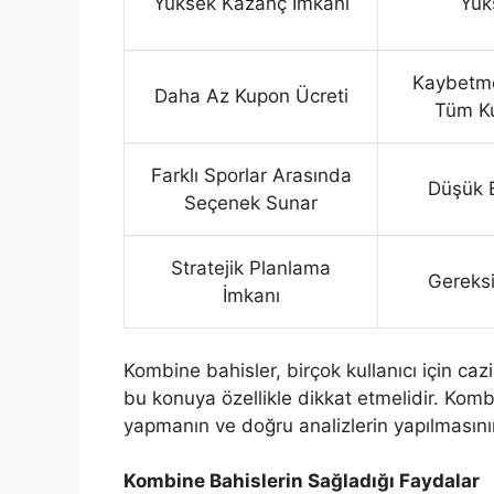
Yüksek Kazanç İmkanı
Yük
Kaybetm
Daha Az Kupon Ücreti
Tüm K
Farklı Sporlar Arasında
Düşük B
Seçenek Sunar
Stratejik Planlama
Gereksi
İmkanı
Kombine bahisler, birçok kullanıcı için caz
bu konuya özellikle dikkat etmelidir. Kom
yapmanın ve doğru analizlerin yapılmasın
Kombine Bahislerin Sağladığı Faydalar