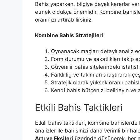
Bahis yaparken, bilgiye dayalı kararlar v
etmek oldukça önemlidir. Kombine bahislerd
oranınızı artırabilirsiniz.
Kombine Bahis Stratejileri
Oynanacak maçları detaylı analiz ed
Form durumu ve sakatlıkları takip e
Güvenilir bahis sitelerindeki istatis
Farklı lig ve takımları araştırarak çeş
Stratejik olarak yüksek oranlı bahisl
Kendi bahis bütçenizi belirleyin ve
Etkili Bahis Taktikleri
Etkili bahis taktikleri, kombine bahislerde 
analizler ile bahisinizi daha verimli bir hale
Artı ve Eksileri
üzerinde düşünerek, her maç 