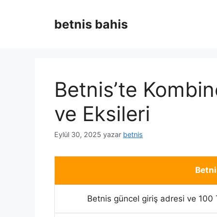
İçeriğe
atla
betnis bahis
Betnis’te Kombine
ve Eksileri
Eylül 30, 2025
yazar
betnis
Betni
Betnis güncel giriş adresi ve 1