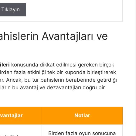
Tıklayın
hislerin Avantajları ve
leri
konusunda dikkat edilmesi gereken birçok
den fazla etkinliği tek bir kuponda birleştirerek
 Ancak, bu tür bahislerin beraberinde getirdiği
cıların bu avantaj ve dezavantajları doğru bir
vantajlar
Notlar
Birden fazla oyun sonucuna