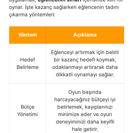
oynar. İşte kazanç sağlarken eğlencenin tadını
çıkarma yöntemleri:
Yöntem
Açıklama
Eğlenceyi artırmak için belirli
Hedef
bir kazanç hedefi koymak,
Belirleme
odaklanmayı artırarak daha
dikkatli oynamayı sağlar.
Oyun başında
harcayacağınız bütçeyi iyi
Bütçe
belirlemek, kayıplarınızı
Yönetimi
minimize eder ve oyun
deneyiminizi daha keyifli
hale getirir.