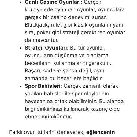
Canlı Casino Oyunları:
Gerçek
krupiyelerle oynanan oyunlar, oyunculara
gerçek bir casino deneyimi sunar.
Blackjack, rulet gibi klasik oyunların yanı
sıra, poker gibi strateji gerektiren oyunlar
da mevcuttur.
Strateji Oyunları:
Bu tür oyunlar,
oyuncuların düşünme ve planlama
becerilerini kullanmalarını gerektirir.
Başarı, sadece şansa değil, aynı
zamanda bu becerilere bağlıdır.
Spor Bahisleri:
Gerçek zamanlı olarak
yapılan bahisler ile spor olaylarının
heyecanına ortak olabilirsiniz. Bu alanda
bilgi birikiminizi kullanarak kazanç elde
etmek mümkündür.
Farklı oyun türlerini deneyerek,
eğlencenin