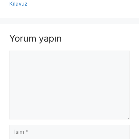
Kılavuz
Yorum yapın
Yorum
İsim