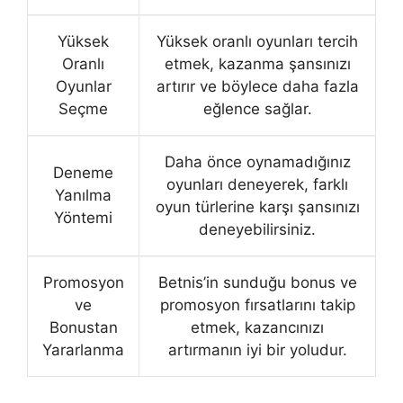
Yüksek
Yüksek oranlı oyunları tercih
Oranlı
etmek, kazanma şansınızı
Oyunlar
artırır ve böylece daha fazla
Seçme
eğlence sağlar.
Daha önce oynamadığınız
Deneme
oyunları deneyerek, farklı
Yanılma
oyun türlerine karşı şansınızı
Yöntemi
deneyebilirsiniz.
Promosyon
Betnis’in sunduğu bonus ve
ve
promosyon fırsatlarını takip
Bonustan
etmek, kazancınızı
Yararlanma
artırmanın iyi bir yoludur.