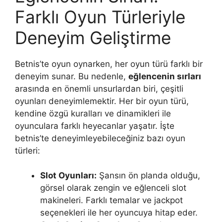
Farklı Oyun Türleriyle
Deneyim Geliştirme
Betnis’te oyun oynarken, her oyun türü farklı bir
deneyim sunar. Bu nedenle,
eğlencenin sırları
arasında en önemli unsurlardan biri, çeşitli
oyunları deneyimlemektir. Her bir oyun türü,
kendine özgü kuralları ve dinamikleri ile
oyunculara farklı heyecanlar yaşatır. İşte
betnis’te deneyimleyebileceğiniz bazı oyun
türleri:
Slot Oyunları:
Şansın ön planda olduğu,
görsel olarak zengin ve eğlenceli slot
makineleri. Farklı temalar ve jackpot
seçenekleri ile her oyuncuya hitap eder.