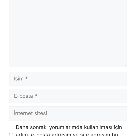
Yorum
İsim
E-
posta
İnternet
sitesi
Daha sonraki yorumlarımda kullanılması için
adım, e-posta adresim ve site adresim bu