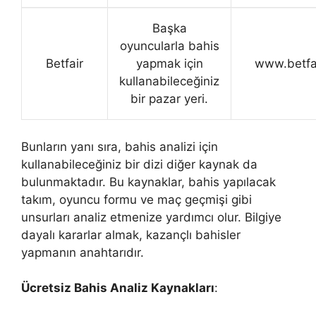
Başka
oyuncularla bahis
Betfair
yapmak için
www.betfa
kullanabileceğiniz
bir pazar yeri.
Bunların yanı sıra, bahis analizi için
kullanabileceğiniz bir dizi diğer kaynak da
bulunmaktadır. Bu kaynaklar, bahis yapılacak
takım, oyuncu formu ve maç geçmişi gibi
unsurları analiz etmenize yardımcı olur. Bilgiye
dayalı kararlar almak, kazançlı bahisler
yapmanın anahtarıdır.
Ücretsiz Bahis Analiz Kaynakları
: