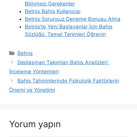
Bilinmesi Gerekenler
Betnis Bahis Kullanıcısı
Betnis Sorunsuz Deneme Bonusu Alma
Betnis’te Yeni Başlayanlar İçin Bahis
Sözlüğü: Temel Terimleri Öğrenin
Kategoriler
Betnis
Deplasman Takımları Bahis Analizleri:
İnceleme Yöntemleri
Bahis Tahminlerinde Psikolojik Faktörlerin
Önemi ve Yönetimi
Yorum yapın