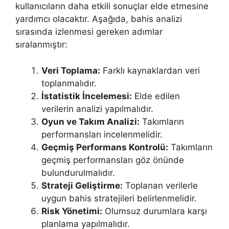
kullanıcıların daha etkili sonuçlar elde etmesine
yardımcı olacaktır. Aşağıda, bahis analizi
sırasında izlenmesi gereken adımlar
sıralanmıştır:
Veri Toplama:
Farklı kaynaklardan veri
toplanmalıdır.
İstatistik İncelemesi:
Elde edilen
verilerin analizi yapılmalıdır.
Oyun ve Takım Analizi:
Takımların
performansları incelenmelidir.
Geçmiş Performans Kontrolü:
Takımların
geçmiş performansları göz önünde
bulundurulmalıdır.
Strateji Geliştirme:
Toplanan verilerle
uygun bahis stratejileri belirlenmelidir.
Risk Yönetimi:
Olumsuz durumlara karşı
planlama yapılmalıdır.