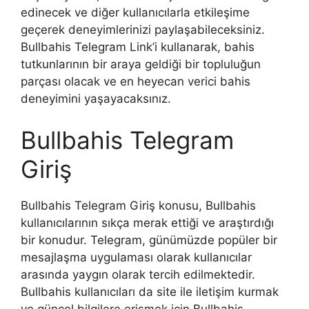
edinecek ve diğer kullanıcılarla etkileşime
geçerek deneyimlerinizi paylaşabileceksiniz.
Bullbahis Telegram Link’i kullanarak, bahis
tutkunlarının bir araya geldiği bir topluluğun
parçası olacak ve en heyecan verici bahis
deneyimini yaşayacaksınız.
Bullbahis Telegram
Giriş
Bullbahis Telegram Giriş konusu, Bullbahis
kullanıcılarının sıkça merak ettiği ve araştırdığı
bir konudur. Telegram, günümüzde popüler bir
mesajlaşma uygulaması olarak kullanıcılar
arasında yaygın olarak tercih edilmektedir.
Bullbahis kullanıcıları da site ile iletişim kurmak
ve güncel bilgilere erişmek için Bullbahis