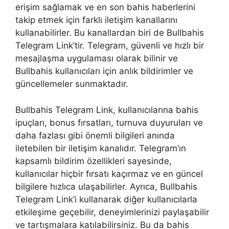
erişim sağlamak ve en son bahis haberlerini
takip etmek için farklı iletişim kanallarını
kullanabilirler. Bu kanallardan biri de Bullbahis
Telegram Link’tir. Telegram, güvenli ve hızlı bir
mesajlaşma uygulaması olarak bilinir ve
Bullbahis kullanıcıları için anlık bildirimler ve
güncellemeler sunmaktadır.
Bullbahis Telegram Link, kullanıcılarına bahis
ipuçları, bonus fırsatları, turnuva duyuruları ve
daha fazlası gibi önemli bilgileri anında
iletebilen bir iletişim kanalıdır. Telegram’ın
kapsamlı bildirim özellikleri sayesinde,
kullanıcılar hiçbir fırsatı kaçırmaz ve en güncel
bilgilere hızlıca ulaşabilirler. Ayrıca, Bullbahis
Telegram Link’i kullanarak diğer kullanıcılarla
etkileşime geçebilir, deneyimlerinizi paylaşabilir
ve tartışmalara katılabilirsiniz. Bu da bahis