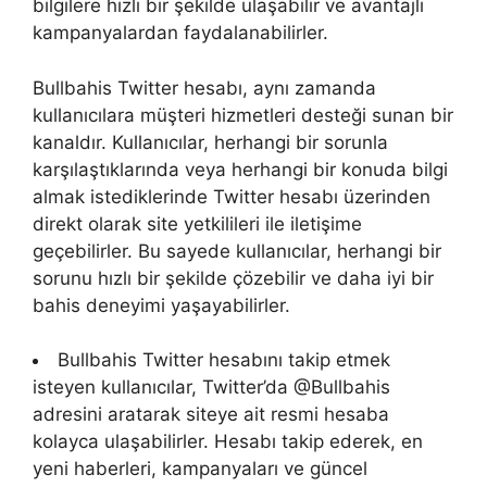
bilgilere hızlı bir şekilde ulaşabilir ve avantajlı
kampanyalardan faydalanabilirler.
Bullbahis Twitter hesabı, aynı zamanda
kullanıcılara müşteri hizmetleri desteği sunan bir
kanaldır. Kullanıcılar, herhangi bir sorunla
karşılaştıklarında veya herhangi bir konuda bilgi
almak istediklerinde Twitter hesabı üzerinden
direkt olarak site yetkilileri ile iletişime
geçebilirler. Bu sayede kullanıcılar, herhangi bir
sorunu hızlı bir şekilde çözebilir ve daha iyi bir
bahis deneyimi yaşayabilirler.
Bullbahis Twitter hesabını takip etmek
isteyen kullanıcılar, Twitter’da @Bullbahis
adresini aratarak siteye ait resmi hesaba
kolayca ulaşabilirler. Hesabı takip ederek, en
yeni haberleri, kampanyaları ve güncel