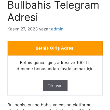
Bullbahis Telegram
Adresi
Kasım 27, 2023
yazar
admin
Betnis Giriş Adresi
Betnis güncel giriş adresi ve 100 TL
deneme bonusundan faydalanmak için
Tıklayın
Bullbahis, online bahis ve casino platformu