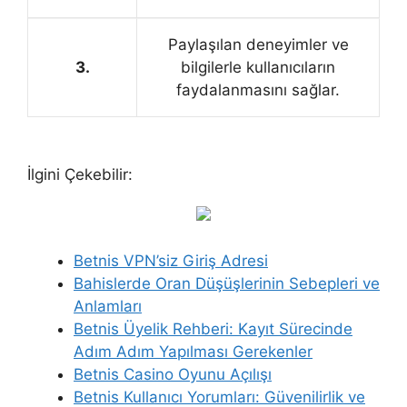
Paylaşılan deneyimler ve
3.
bilgilerle kullanıcıların
faydalanmasını sağlar.
İlgini Çekebilir:
Betnis VPN’siz Giriş Adresi
Bahislerde Oran Düşüşlerinin Sebepleri ve
Anlamları
Betnis Üyelik Rehberi: Kayıt Sürecinde
Adım Adım Yapılması Gerekenler
Betnis Casino Oyunu Açılışı
Betnis Kullanıcı Yorumları: Güvenilirlik ve