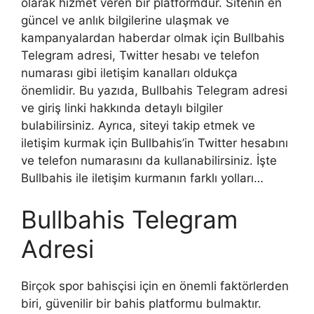
olarak hizmet veren bir platformdur. Sitenin en
güncel ve anlık bilgilerine ulaşmak ve
kampanyalardan haberdar olmak için Bullbahis
Telegram adresi, Twitter hesabı ve telefon
numarası gibi iletişim kanalları oldukça
önemlidir. Bu yazıda, Bullbahis Telegram adresi
ve giriş linki hakkında detaylı bilgiler
bulabilirsiniz. Ayrıca, siteyi takip etmek ve
iletişim kurmak için Bullbahis’in Twitter hesabını
ve telefon numarasını da kullanabilirsiniz. İşte
Bullbahis ile iletişim kurmanın farklı yolları…
Bullbahis Telegram
Adresi
Birçok spor bahisçisi için en önemli faktörlerden
biri, güvenilir bir bahis platformu bulmaktır.