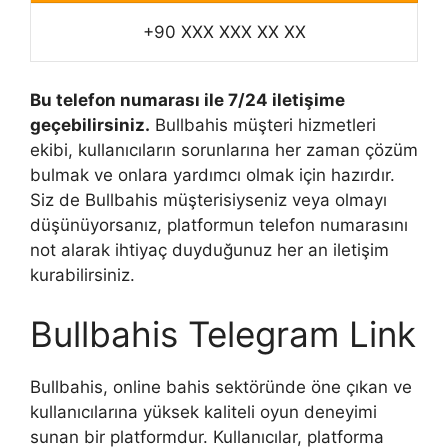
+90 XXX XXX XX XX
Bu telefon numarası ile 7/24 iletişime
geçebilirsiniz.
Bullbahis müşteri hizmetleri
ekibi, kullanıcıların sorunlarına her zaman çözüm
bulmak ve onlara yardımcı olmak için hazırdır.
Siz de Bullbahis müşterisiyseniz veya olmayı
düşünüyorsanız, platformun telefon numarasını
not alarak ihtiyaç duyduğunuz her an iletişim
kurabilirsiniz.
Bullbahis Telegram Link
Bullbahis, online bahis sektöründe öne çıkan ve
kullanıcılarına yüksek kaliteli oyun deneyimi
sunan bir platformdur. Kullanıcılar, platforma