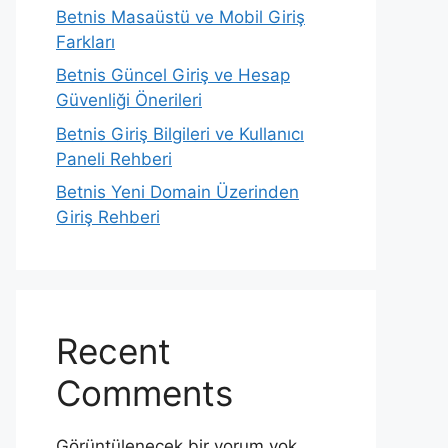
Betnis Masaüstü ve Mobil Giriş
Farkları
Betnis Güncel Giriş ve Hesap
Güvenliği Önerileri
Betnis Giriş Bilgileri ve Kullanıcı
Paneli Rehberi
Betnis Yeni Domain Üzerinden
Giriş Rehberi
Recent
Comments
Görüntülenecek bir yorum yok.