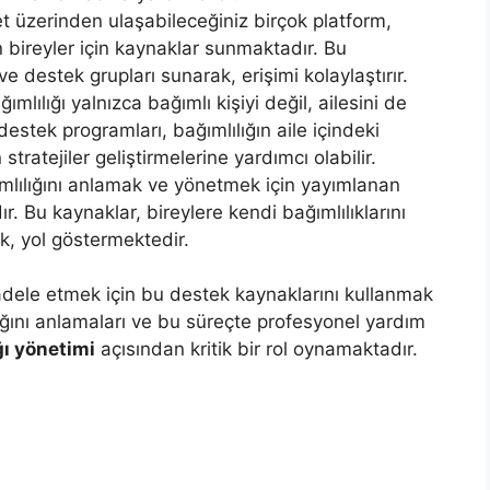
t üzerinden ulaşabileceğiniz birçok platform,
 bireyler için kaynaklar sunmaktadır. Bu
ve destek grupları sunarak, erişimi kolaylaştırır.
mlılığı yalnızca bağımlı kişiyi değil, ailesini de
 destek programları, bağımlılığın aile içindeki
tratejiler geliştirmelerine yardımcı olabilir.
lılığını anlamak ve yönetmek için yayımlanan
r. Bu kaynaklar, bireylere kendi bağımlılıklarını
, yol göstermektedir.
ücadele etmek için bu destek kaynaklarını kullanmak
ığını anlamaları ve bu süreçte profesyonel yardım
ğı yönetimi
açısından kritik bir rol oynamaktadır.