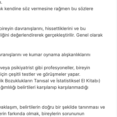
ı.
ak kendine söz vermesine rağmen bu sözlere
ireyin davranışlarını, hissettiklerini ve bu
diğini değerlendirerek gerçekleştirilir. Genel olarak
ranışlarını ve kumar oynama alışkanlıklarını
eya psikiyatrist gibi profesyoneller, bireyin
in çeşitli testler ve görüşmeler yapar.
 Bozuklukların Tanısal ve İstatistiksel El Kitabı)
ımlılığı belirtileri karşılanıp karşılanmadığı
r yaklaşım, belirtilerin doğru bir şekilde tanınması ve
lerin farkında olmak, bireylerin sorununun