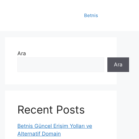
Betnis
Ara
Ara
Recent Posts
Betnis Güncel Erişim Yolları ve
Alternatif Domain