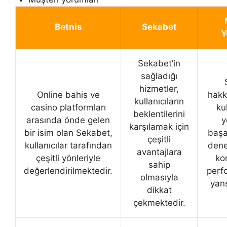
Betnis
Sekabet
Y
Sekabet’in
sağladığı
hizmetler,
Online bahis ve
hakk
kullanıcıların
casino platformları
kul
beklentilerini
arasında önde gelen
y
karşılamak için
bir isim olan Sekabet,
başar
çeşitli
kullanıcılar tarafından
dene
avantajlara
çeşitli yönleriyle
ko
sahip
değerlendirilmektedir.
perf
olmasıyla
yans
dikkat
çekmektedir.