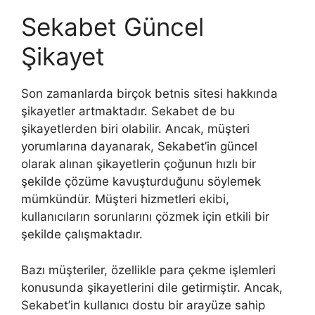
Sekabet Güncel
Şikayet
Son zamanlarda birçok betnis sitesi hakkında
şikayetler artmaktadır. Sekabet de bu
şikayetlerden biri olabilir. Ancak, müşteri
yorumlarına dayanarak, Sekabet’in güncel
olarak alınan şikayetlerin çoğunun hızlı bir
şekilde çözüme kavuşturduğunu söylemek
mümkündür. Müşteri hizmetleri ekibi,
kullanıcıların sorunlarını çözmek için etkili bir
şekilde çalışmaktadır.
Bazı müşteriler, özellikle para çekme işlemleri
konusunda şikayetlerini dile getirmiştir. Ancak,
Sekabet’in kullanıcı dostu bir arayüze sahip