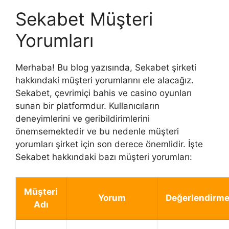
Sekabet Müşteri
Yorumları
Merhaba! Bu blog yazısında, Sekabet şirketi
hakkındaki müşteri yorumlarını ele alacağız.
Sekabet, çevrimiçi bahis ve casino oyunları
sunan bir platformdur. Kullanıcıların
deneyimlerini ve geribildirimlerini
önemsemektedir ve bu nedenle müşteri
yorumları şirket için son derece önemlidir. İşte
Sekabet hakkındaki bazı müşteri yorumları:
Müşteri
Yorum
Değerlendirm
Adı