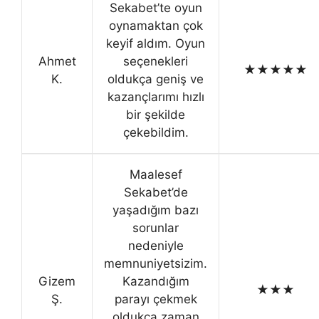
Sekabet’te oyun
oynamaktan çok
keyif aldım. Oyun
Ahmet
seçenekleri
★★★★★
K.
oldukça geniş ve
kazançlarımı hızlı
bir şekilde
çekebildim.
Maalesef
Sekabet’de
yaşadığım bazı
sorunlar
nedeniyle
memnuniyetsizim.
Gizem
Kazandığım
★★★
Ş.
parayı çekmek
oldukça zaman