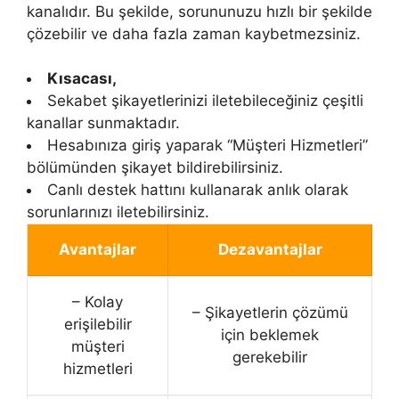
kanalıdır. Bu şekilde, sorununuzu hızlı bir şekilde
çözebilir ve daha fazla zaman kaybetmezsiniz.
Kısacası,
Sekabet şikayetlerinizi iletebileceğiniz çeşitli
kanallar sunmaktadır.
Hesabınıza giriş yaparak “Müşteri Hizmetleri”
bölümünden şikayet bildirebilirsiniz.
Canlı destek hattını kullanarak anlık olarak
sorunlarınızı iletebilirsiniz.
Avantajlar
Dezavantajlar
– Kolay
– Şikayetlerin çözümü
erişilebilir
için beklemek
müşteri
gerekebilir
hizmetleri