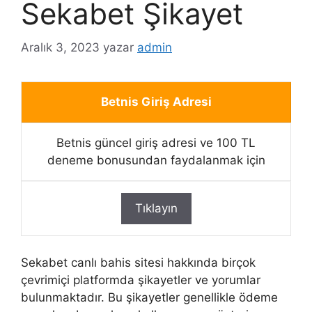
Sekabet Şikayet
Aralık 3, 2023
yazar
admin
Betnis Giriş Adresi
Betnis güncel giriş adresi ve 100 TL
deneme bonusundan faydalanmak için
Tıklayın
Sekabet canlı bahis sitesi hakkında birçok
çevrimiçi platformda şikayetler ve yorumlar
bulunmaktadır. Bu şikayetler genellikle ödeme