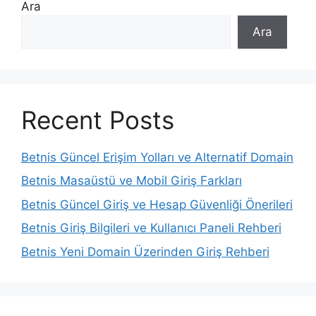
Ara
Ara
Recent Posts
Betnis Güncel Erişim Yolları ve Alternatif Domain
Betnis Masaüstü ve Mobil Giriş Farkları
Betnis Güncel Giriş ve Hesap Güvenliği Önerileri
Betnis Giriş Bilgileri ve Kullanıcı Paneli Rehberi
Betnis Yeni Domain Üzerinden Giriş Rehberi