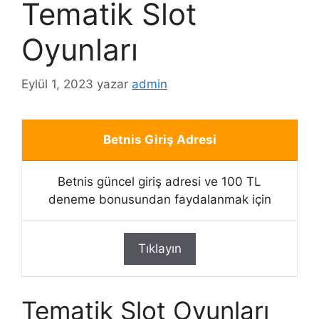
Tematik Slot
Oyunları
Eylül 1, 2023
yazar
admin
Betnis Giriş Adresi
Betnis güncel giriş adresi ve 100 TL
deneme bonusundan faydalanmak için
Tıklayın
Tematik Slot Oyunları