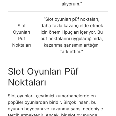
alıyorum.”
“Slot oyunları püf noktaları,
Slot
daha fazla kazanç elde etmek
Oyunları
için önemli ipuçları içeriyor. Bu
Püf
püf noktalarını uyguladığımda,
Noktaları
kazanma şansımın arttığını
fark ettim.”
Slot Oyunları Püf
Noktaları
Slot oyunları, çevrimiçi kumarhanelerde en
popüler oyunlardan biridir. Birçok insan, bu
oyunun heyecanı ve kazanma şansı nedeniyle
tercih etmektedir. Ancak, bir slot oyununda