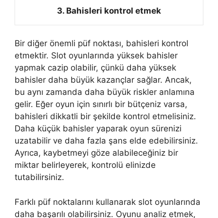
3. Bahisleri kontrol etmek
Bir diğer önemli püf noktası, bahisleri kontrol
etmektir. Slot oyunlarında yüksek bahisler
yapmak cazip olabilir, çünkü daha yüksek
bahisler daha büyük kazançlar sağlar. Ancak,
bu aynı zamanda daha büyük riskler anlamına
gelir. Eğer oyun için sınırlı bir bütçeniz varsa,
bahisleri dikkatli bir şekilde kontrol etmelisiniz.
Daha küçük bahisler yaparak oyun sürenizi
uzatabilir ve daha fazla şans elde edebilirsiniz.
Ayrıca, kaybetmeyi göze alabileceğiniz bir
miktar belirleyerek, kontrolü elinizde
tutabilirsiniz.
Farklı püf noktalarını kullanarak slot oyunlarında
daha başarılı olabilirsiniz. Oyunu analiz etmek,