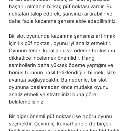
başarılı olmanın birkaç püf noktası vardır. Bu
noktaları takip ederek, şansınızı artırabilir ve
daha fazla kazanma şansını elde edebilirsiniz.
Bir slot oyununda kazanma şansınızı artırmak
için ilk püf noktası, oyunu iyi analiz etmektir.
Oyunun temel kurallarını ve ödeme tablosunu
dikkatlice incelemek önemlidir. Hangi
sembollerin daha yüksek ödeme yaptığını ve
bonus turunun nasıl tetiklendiğini bilmek, size
avantaj sağlayacaktır. Bu nedenle, bir slot
oyununa başlamadan önce mutlaka oyunu
analiz etmeli ve stratejinizi buna göre
belirlemelisiniz.
Bir diğer önemli püf noktası ise doğru oyunu
seçmektir. Çevrimiçi kumarhanelerde birçok