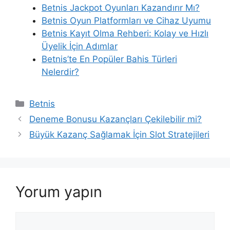
Betnis Jackpot Oyunları Kazandırır Mı?
Betnis Oyun Platformları ve Cihaz Uyumu
Betnis Kayıt Olma Rehberi: Kolay ve Hızlı
Üyelik İçin Adımlar
Betnis’te En Popüler Bahis Türleri
Nelerdir?
Kategoriler
Betnis
Deneme Bonusu Kazançları Çekilebilir mi?
Büyük Kazanç Sağlamak İçin Slot Stratejileri
Yorum yapın
Yorum