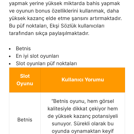
yapmak yerine yüksek miktarda bahis yapmak
ve oyunun bonus özelliklerini kullanmak, daha
yüksek kazanç elde etme şansını artırmaktadır.
Bu püf noktaları, Ekşi Sözlük kullanıcıları
tarafından sıkça paylaşılmaktadır.
Betnis
En iyi slot oyunları
Slot oyunları püf noktaları
Slot
Kullanıcı Yorumu
Oyunu
“Betnis oyunu, hem görsel
kalitesiyle dikkat çekiyor hem
de yüksek kazanç potansiyeli
Betnis
sunuyor. Sürekli olarak bu
oyunda oynamaktan keyif