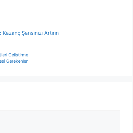
: Kazanç Şansınızı Artırın
ileri Geliştirme
mesi Gerekenler