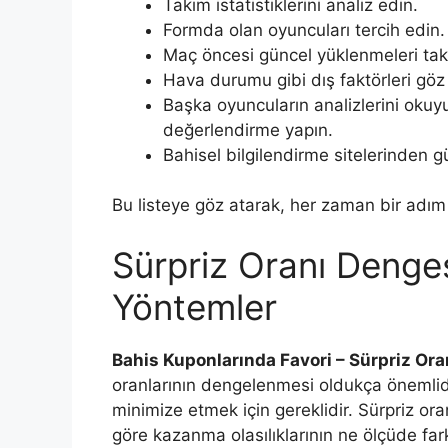
Takım istatistiklerini analiz edin.
Formda olan oyuncuları tercih edin.
Maç öncesi güncel yüklenmeleri tak
Hava durumu gibi dış faktörleri gö
Başka oyuncuların analizlerini okuy
değerlendirme yapın.
Bahisel bilgilendirme sitelerinden gü
Bu listeye göz atarak, her zaman bir adım ö
Sürpriz Oranı Denge
Yöntemler
Bahis Kuponlarında Favori – Sürpriz Ora
oranlarının dengelenmesi oldukça önemlidir
minimize etmek için gereklidir. Sürpriz ora
göre kazanma olasılıklarının ne ölçüde far