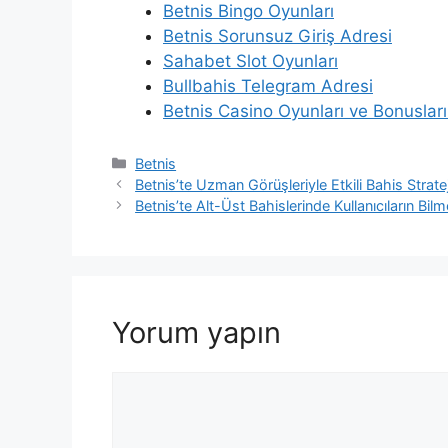
Betnis Bingo Oyunları
Betnis Sorunsuz Giriş Adresi
Sahabet Slot Oyunları
Bullbahis Telegram Adresi
Betnis Casino Oyunları ve Bonusları
Kategoriler
Betnis
Betnis’te Uzman Görüşleriyle Etkili Bahis Stratej
Betnis’te Alt-Üst Bahislerinde Kullanıcıların Bil
Yorum yapın
Yorum