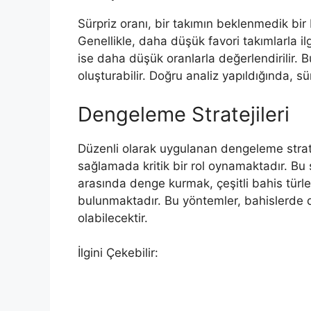
Sürpriz oranı, bir takımın beklenmedik bir 
Genellikle, daha düşük favori takımlarla il
ise daha düşük oranlarla değerlendirilir. Bu
oluşturabilir. Doğru analiz yapıldığında,
Dengeleme Stratejileri
Düzenli olarak uygulanan dengeleme strate
sağlamada kritik bir rol oynamaktadır. Bu s
arasında denge kurmak, çeşitli bahis türl
bulunmaktadır. Bu yöntemler, bahislerde d
olabilecektir.
İlgini Çekebilir: