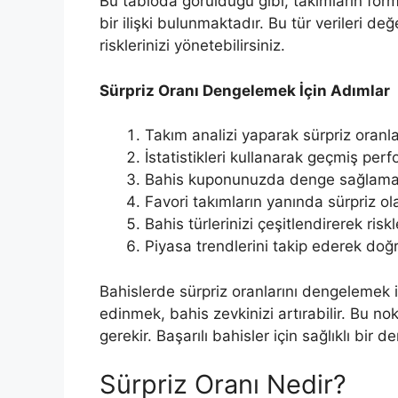
Bu tabloda görüldüğü gibi, takımların for
bir ilişki bulunmaktadır. Bu tür verileri değ
risklerinizi yönetebilirsiniz.
Sürpriz Oranı Dengelemek İçin Adımlar
Takım analizi yaparak sürpriz oranlar
İstatistikleri kullanarak geçmiş perf
Bahis kuponunuzda denge sağlamak i
Favori takımların yanında sürpriz ol
Bahis türlerinizi çeşitlendirerek riskl
Piyasa trendlerini takip ederek do
Bahislerde sürpriz oranlarını dengelemek iç
edinmek, bahis zevkinizi artırabilir. Bu
gerekir. Başarılı bahisler için sağlıklı bi
Sürpriz Oranı Nedir?