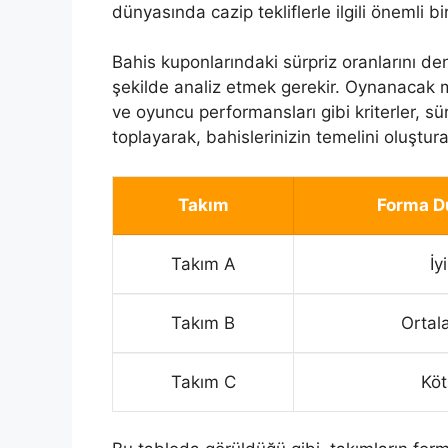
dünyasında cazip tekliflerle ilgili önemli bi
Bahis kuponlarındaki sürpriz oranlarını de
şekilde analiz etmek gerekir. Oynanacak ma
ve oyuncu performansları gibi kriterler, sürp
toplayarak, bahislerinizin temelini oluşturab
Takım
Forma 
Takım A
İyi
Takım B
Ortal
Takım C
Köt