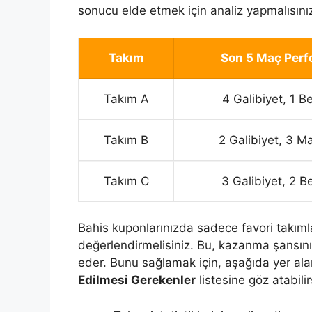
sonucu elde etmek için analiz yapmalısını
Takım
Son 5 Maç Perf
Takım A
4 Galibiyet, 1 B
Takım B
2 Galibiyet, 3 M
Takım C
3 Galibiyet, 2 B
Bahis kuponlarınızda sadece favori takıml
değerlendirmelisiniz. Bu, kazanma şansınız
eder. Bunu sağlamak için, aşağıda yer al
Edilmesi Gerekenler
listesine göz atabilir