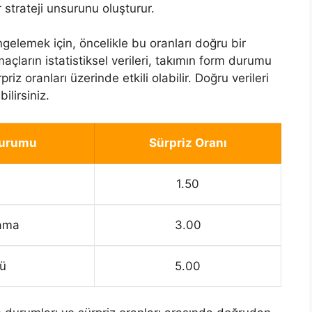
r strateji unsurunu oluşturur.
ngelemek için, öncelikle bu oranları doğru bir
çların istatistiksel verileri, takımın form durumu
riz oranları üzerinde etkili olabilir. Doğru verileri
ilirsiniz.
Durumu
Sürpriz Oranı
1.50
ama
3.00
ü
5.00