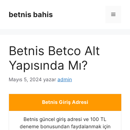
İçeriğe
atla
betnis bahis
Menü
Betnis Betco Alt
Yapısında Mı?
Mayıs 5, 2024
yazar
admin
Betnis Giriş Adresi
Betnis güncel giriş adresi ve 100 TL
deneme bonusundan faydalanmak için