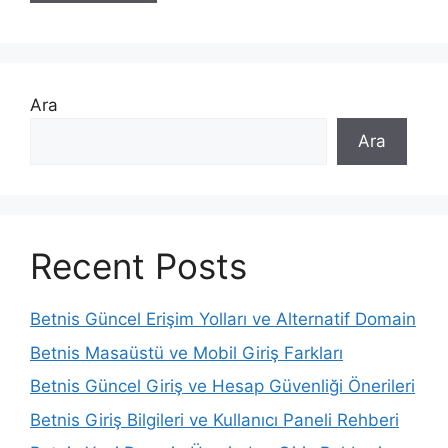
Ara
Ara
Recent Posts
Betnis Güncel Erişim Yolları ve Alternatif Domain
Betnis Masaüstü ve Mobil Giriş Farkları
Betnis Güncel Giriş ve Hesap Güvenliği Önerileri
Betnis Giriş Bilgileri ve Kullanıcı Paneli Rehberi