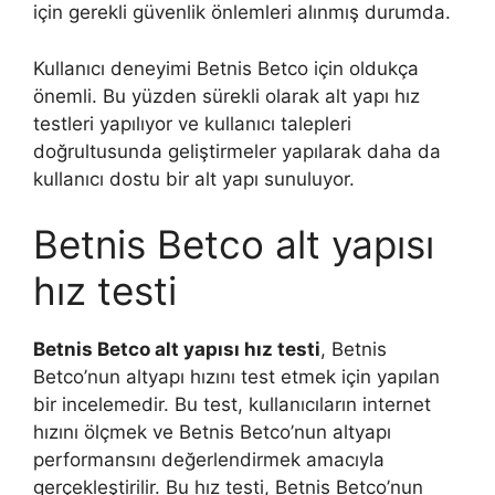
için gerekli güvenlik önlemleri alınmış durumda.
Kullanıcı deneyimi Betnis Betco için oldukça
önemli. Bu yüzden sürekli olarak alt yapı hız
testleri yapılıyor ve kullanıcı talepleri
doğrultusunda geliştirmeler yapılarak daha da
kullanıcı dostu bir alt yapı sunuluyor.
Betnis Betco alt yapısı
hız testi
Betnis Betco alt yapısı hız testi
, Betnis
Betco’nun altyapı hızını test etmek için yapılan
bir incelemedir. Bu test, kullanıcıların internet
hızını ölçmek ve Betnis Betco’nun altyapı
performansını değerlendirmek amacıyla
gerçekleştirilir. Bu hız testi, Betnis Betco’nun