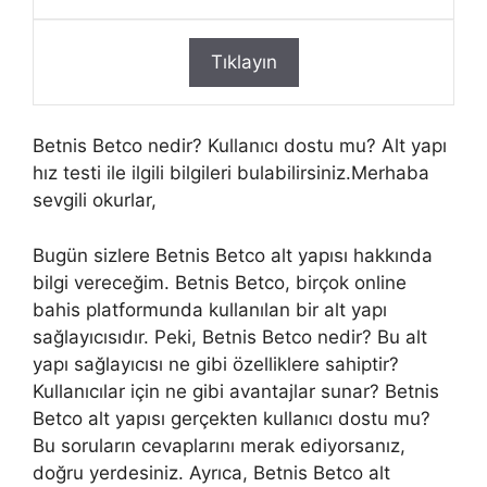
Tıklayın
Betnis Betco nedir? Kullanıcı dostu mu? Alt yapı
hız testi ile ilgili bilgileri bulabilirsiniz.Merhaba
sevgili okurlar,
Bugün sizlere Betnis Betco alt yapısı hakkında
bilgi vereceğim. Betnis Betco, birçok online
bahis platformunda kullanılan bir alt yapı
sağlayıcısıdır. Peki, Betnis Betco nedir? Bu alt
yapı sağlayıcısı ne gibi özelliklere sahiptir?
Kullanıcılar için ne gibi avantajlar sunar? Betnis
Betco alt yapısı gerçekten kullanıcı dostu mu?
Bu soruların cevaplarını merak ediyorsanız,
doğru yerdesiniz. Ayrıca, Betnis Betco alt