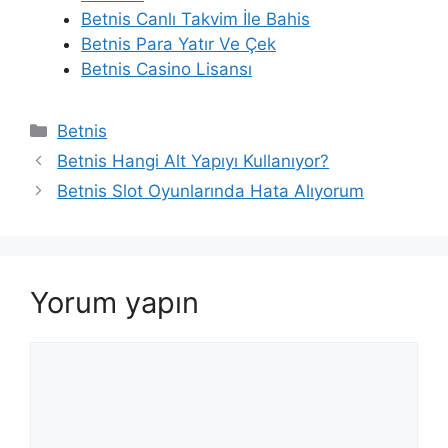
Betnis Canlı Takvim İle Bahis
Betnis Para Yatır Ve Çek
Betnis Casino Lisansı
Kategoriler
Betnis
Betnis Hangi Alt Yapıyı Kullanıyor?
Betnis Slot Oyunlarında Hata Alıyorum
Yorum yapın
Yorum