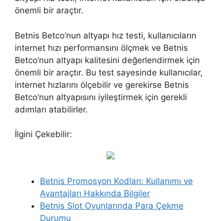
önemli bir araçtır.
Betnis Betco’nun altyapı hız testi, kullanıcıların
internet hızı performansını ölçmek ve Betnis
Betco’nun altyapı kalitesini değerlendirmek için
önemli bir araçtır. Bu test sayesinde kullanıcılar,
internet hızlarını ölçebilir ve gerekirse Betnis
Betco’nun altyapısını iyileştirmek için gerekli
adımları atabilirler.
İlgini Çekebilir:
Betnis Promosyon Kodları: Kullanımı ve
Avantajları Hakkında Bilgiler
Betnis Slot Oyunlarında Para Çekme
Durumu