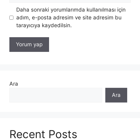
Daha sonraki yorumlarımda kullanılması için
adım, e-posta adresim ve site adresim bu
tarayıcıya kaydedilsin.
Ara
Ara
Recent Posts