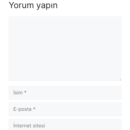
Yorum yapın
Yorum
İsim
E-
posta
İnternet
sitesi