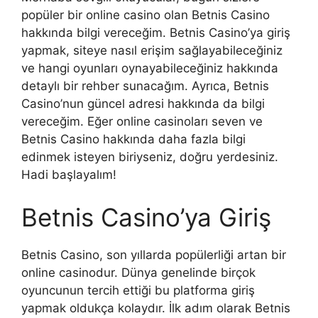
popüler bir online casino olan Betnis Casino
hakkında bilgi vereceğim. Betnis Casino’ya giriş
yapmak, siteye nasıl erişim sağlayabileceğiniz
ve hangi oyunları oynayabileceğiniz hakkında
detaylı bir rehber sunacağım. Ayrıca, Betnis
Casino’nun güncel adresi hakkında da bilgi
vereceğim. Eğer online casinoları seven ve
Betnis Casino hakkında daha fazla bilgi
edinmek isteyen biriyseniz, doğru yerdesiniz.
Hadi başlayalım!
Betnis Casino’ya Giriş
Betnis Casino, son yıllarda popülerliği artan bir
online casinodur. Dünya genelinde birçok
oyuncunun tercih ettiği bu platforma giriş
yapmak oldukça kolaydır. İlk adım olarak Betnis