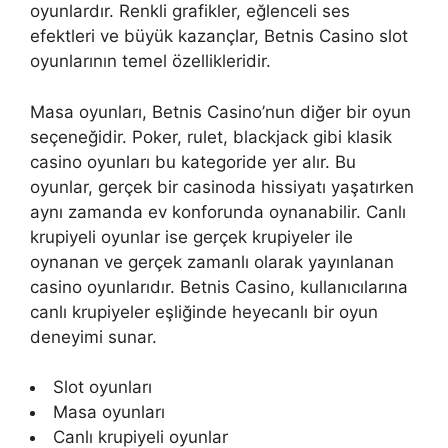
oyunlardır. Renkli grafikler, eğlenceli ses
efektleri ve büyük kazançlar, Betnis Casino slot
oyunlarının temel özellikleridir.
Masa oyunları, Betnis Casino’nun diğer bir oyun
seçeneğidir. Poker, rulet, blackjack gibi klasik
casino oyunları bu kategoride yer alır. Bu
oyunlar, gerçek bir casinoda hissiyatı yaşatırken
aynı zamanda ev konforunda oynanabilir. Canlı
krupiyeli oyunlar ise gerçek krupiyeler ile
oynanan ve gerçek zamanlı olarak yayınlanan
casino oyunlarıdır. Betnis Casino, kullanıcılarına
canlı krupiyeler eşliğinde heyecanlı bir oyun
deneyimi sunar.
Slot oyunları
Masa oyunları
Canlı krupiyeli oyunlar