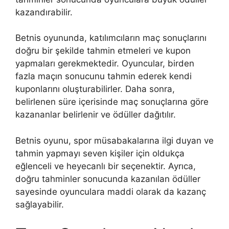
kazandırabilir.
Betnis oyununda, katılımcıların maç sonuçlarını
doğru bir şekilde tahmin etmeleri ve kupon
yapmaları gerekmektedir. Oyuncular, birden
fazla maçın sonucunu tahmin ederek kendi
kuponlarını oluşturabilirler. Daha sonra,
belirlenen süre içerisinde maç sonuçlarına göre
kazananlar belirlenir ve ödüller dağıtılır.
Betnis oyunu, spor müsabakalarına ilgi duyan ve
tahmin yapmayı seven kişiler için oldukça
eğlenceli ve heyecanlı bir seçenektir. Ayrıca,
doğru tahminler sonucunda kazanılan ödüller
sayesinde oyunculara maddi olarak da kazanç
sağlayabilir.