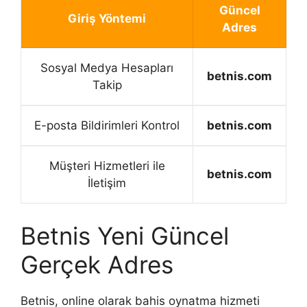
Güncel
Giriş Yöntemi
Adres
Sosyal Medya Hesapları
betnis.com
Takip
E-posta Bildirimleri Kontrol
betnis.com
Müşteri Hizmetleri ile
betnis.com
İletişim
Betnis Yeni Güncel
Gerçek Adres
Betnis, online olarak bahis oynatma hizmeti