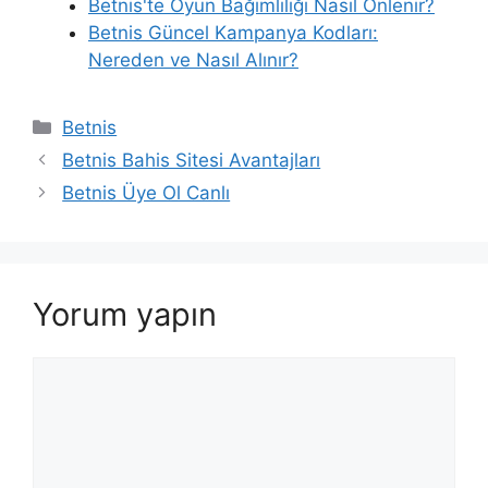
Betnis'te Oyun Bağımlılığı Nasıl Önlenir?
Betnis Güncel Kampanya Kodları:
Nereden ve Nasıl Alınır?
Kategoriler
Betnis
Betnis Bahis Sitesi Avantajları
Betnis Üye Ol Canlı
Yorum yapın
Yorum