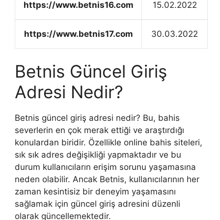
https://www.betnis16.com
15.02.2022
https://www.betnis17.com
30.03.2022
Betnis Güncel Giriş
Adresi Nedir?
Betnis güncel giriş adresi nedir? Bu, bahis
severlerin en çok merak ettiği ve araştırdığı
konulardan biridir. Özellikle online bahis siteleri,
sık sık adres değişikliği yapmaktadır ve bu
durum kullanıcıların erişim sorunu yaşamasına
neden olabilir. Ancak Betnis, kullanıcılarının her
zaman kesintisiz bir deneyim yaşamasını
sağlamak için güncel giriş adresini düzenli
olarak güncellemektedir.