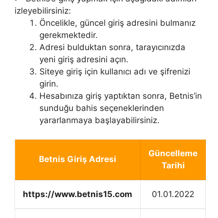
izleyebilirsiniz:
Öncelikle, güncel giriş adresini bulmanız
gerekmektedir.
Adresi bulduktan sonra, tarayıcınızda
yeni giriş adresini açın.
Siteye giriş için kullanıcı adı ve şifrenizi
girin.
Hesabınıza giriş yaptıktan sonra, Betnis’in
sunduğu bahis seçeneklerinden
yararlanmaya başlayabilirsiniz.
Güncelleme
Betnis Giriş Adresi
Tarihi
https://www.betnis15.com
01.01.2022