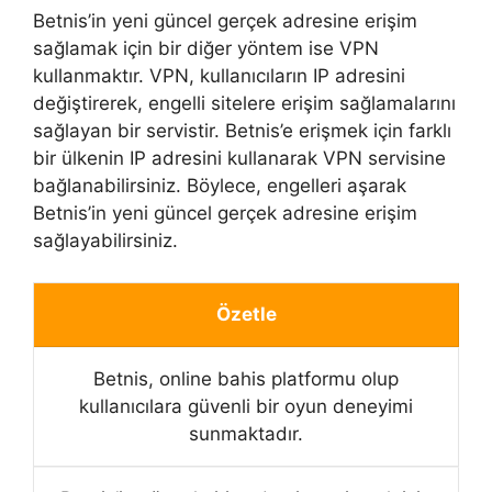
Betnis’in yeni güncel gerçek adresine erişim
sağlamak için bir diğer yöntem ise VPN
kullanmaktır. VPN, kullanıcıların IP adresini
değiştirerek, engelli sitelere erişim sağlamalarını
sağlayan bir servistir. Betnis’e erişmek için farklı
bir ülkenin IP adresini kullanarak VPN servisine
bağlanabilirsiniz. Böylece, engelleri aşarak
Betnis’in yeni güncel gerçek adresine erişim
sağlayabilirsiniz.
Özetle
Betnis, online bahis platformu olup
kullanıcılara güvenli bir oyun deneyimi
sunmaktadır.