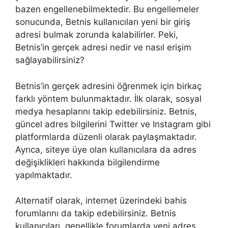
bazen engellenebilmektedir. Bu engellemeler
sonucunda, Betnis kullanıcıları yeni bir giriş
adresi bulmak zorunda kalabilirler. Peki,
Betnis’in gerçek adresi nedir ve nasıl erişim
sağlayabilirsiniz?
Betnis’in gerçek adresini öğrenmek için birkaç
farklı yöntem bulunmaktadır. İlk olarak, sosyal
medya hesaplarını takip edebilirsiniz. Betnis,
güncel adres bilgilerini Twitter ve Instagram gibi
platformlarda düzenli olarak paylaşmaktadır.
Ayrıca, siteye üye olan kullanıcılara da adres
değişiklikleri hakkında bilgilendirme
yapılmaktadır.
Alternatif olarak, internet üzerindeki bahis
forumlarını da takip edebilirsiniz. Betnis
kullanıcıları, genellikle forumlarda yeni adres