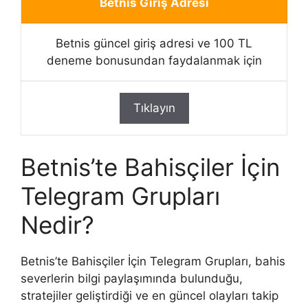
Betnis Giriş Adresi
Betnis güncel giriş adresi ve 100 TL
deneme bonusundan faydalanmak için
Tıklayın
Betnis’te Bahisçiler İçin
Telegram Grupları
Nedir?
Betnis’te Bahisçiler İçin Telegram Grupları, bahis
severlerin bilgi paylaşımında bulunduğu,
stratejiler geliştirdiği ve en güncel olayları takip