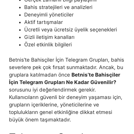
Bahis stratejileri ve analizleri
Deneyimli yöneticiler
Aktif tartışmalar
Ücretli veya ücretsiz üyelik seçenekleri
Gizli iletişim kanalları
Özel etkinlik bilgileri
Betnis’te Bahisçiler İçin Telegram Grupları, bahis
severlere pek çok fırsat sunmaktadır. Ancak, bu
gruplara katılmadan önce
Betnis’te Bahisçiler
İçin Telegram Grupları Ne Kadar Güvenilir?
sorusunu iyi değerlendirmek gerekir.
Kullanıcıların güvenli bir deneyim yaşaması için,
grupların içeriklerine, yöneticilerine ve
toplulukların genel etkinliğine dikkat etmesi
büyük önem taşımaktadır.