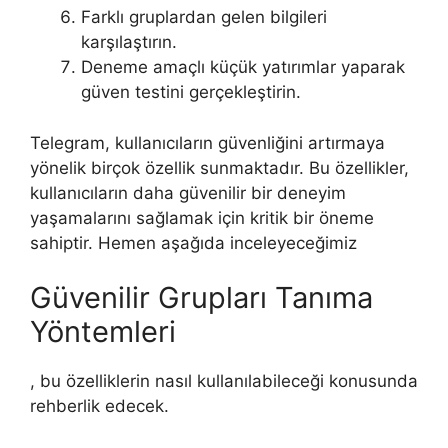
Farklı gruplardan gelen bilgileri
karşılaştırın.
Deneme amaçlı küçük yatırımlar yaparak
güven testini gerçekleştirin.
Telegram, kullanıcıların güvenliğini artırmaya
yönelik birçok özellik sunmaktadır. Bu özellikler,
kullanıcıların daha güvenilir bir deneyim
yaşamalarını sağlamak için kritik bir öneme
sahiptir. Hemen aşağıda inceleyeceğimiz
Güvenilir Grupları Tanıma
Yöntemleri
, bu özelliklerin nasıl kullanılabileceği konusunda
rehberlik edecek.