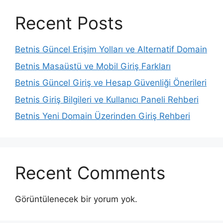
Recent Posts
Betnis Güncel Erişim Yolları ve Alternatif Domain
Betnis Masaüstü ve Mobil Giriş Farkları
Betnis Güncel Giriş ve Hesap Güvenliği Önerileri
Betnis Giriş Bilgileri ve Kullanıcı Paneli Rehberi
Betnis Yeni Domain Üzerinden Giriş Rehberi
Recent Comments
Görüntülenecek bir yorum yok.