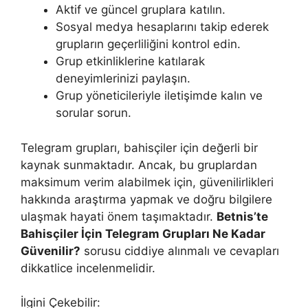
Aktif ve güncel gruplara katılın.
Sosyal medya hesaplarını takip ederek
grupların geçerliliğini kontrol edin.
Grup etkinliklerine katılarak
deneyimlerinizi paylaşın.
Grup yöneticileriyle iletişimde kalın ve
sorular sorun.
Telegram grupları, bahisçiler için değerli bir
kaynak sunmaktadır. Ancak, bu gruplardan
maksimum verim alabilmek için, güvenilirlikleri
hakkında araştırma yapmak ve doğru bilgilere
ulaşmak hayati önem taşımaktadır.
Betnis’te
Bahisçiler İçin Telegram Grupları Ne Kadar
Güvenilir?
sorusu ciddiye alınmalı ve cevapları
dikkatlice incelenmelidir.
İlgini Çekebilir: