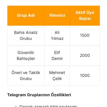
Aktif Üye
Grup Adı
Yönetici
Sayısı
Bahis Analiz
Ali
1500
Grubu
Yılmaz
Güvenilir
Elif
2000
Bahisçiler
Demir
Öneri ve Taktik
Mehmet
1000
Grubu
Çelik
Telegram Gruplarının Özellikleri
Gerçek zamanlı bilgi paylaşımı