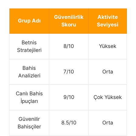
Güvenilirlik
Aktivite
Grup Adı
Skoru
Seviyesi
Betnis
8/10
Yüksek
Stratejileri
Bahis
7/10
Orta
Analizleri
Canlı Bahis
9/10
Çok Yüksek
İpuçları
Güvenilir
8.5/10
Orta
Bahisçiler