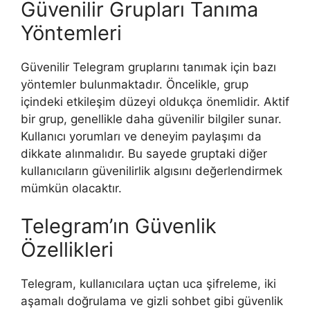
Güvenilir Grupları Tanıma
Yöntemleri
Güvenilir Telegram gruplarını tanımak için bazı
yöntemler bulunmaktadır. Öncelikle, grup
içindeki etkileşim düzeyi oldukça önemlidir. Aktif
bir grup, genellikle daha güvenilir bilgiler sunar.
Kullanıcı yorumları ve deneyim paylaşımı da
dikkate alınmalıdır. Bu sayede gruptaki diğer
kullanıcıların güvenilirlik algısını değerlendirmek
mümkün olacaktır.
Telegram’ın Güvenlik
Özellikleri
Telegram, kullanıcılara uçtan uca şifreleme, iki
aşamalı doğrulama ve gizli sohbet gibi güvenlik