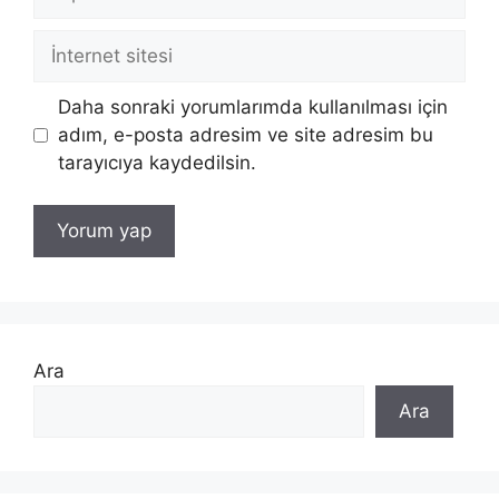
posta
İnternet
sitesi
Daha sonraki yorumlarımda kullanılması için
adım, e-posta adresim ve site adresim bu
tarayıcıya kaydedilsin.
Ara
Ara