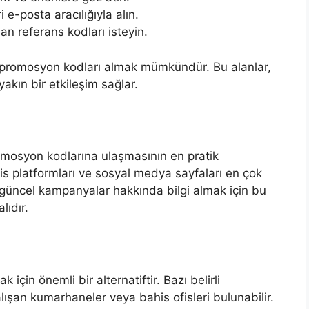
e-posta aracılığıyla alın.
an referans kodları isteyin.
da promosyon kodları almak mümkündür. Bu alanlar,
akın bir etkileşim sağlar.
promosyon kodlarına ulaşmasının en pratik
his platformları ve sosyal medya sayfaları en çok
r, güncel kampanyalar hakkında bilgi almak için bu
lıdır.
için önemli bir alternatiftir. Bazı belirli
çalışan kumarhaneler veya bahis ofisleri bulunabilir.