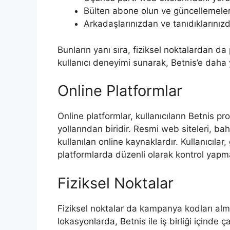
Bülten abone olun ve güncellemeleri 
Arkadaşlarınızdan ve tanıdıklarınızd
Bunların yanı sıra, fiziksel noktalardan 
kullanıcı deneyimi sunarak, Betnis’e daha y
Online Platformlar
Online platformlar, kullanıcıların Betnis 
yollarından biridir. Resmi web siteleri, ba
kullanılan online kaynaklardır. Kullanıcıla
platformlarda düzenli olarak kontrol yapma
Fiziksel Noktalar
Fiziksel noktalar da kampanya kodları almak 
lokasyonlarda, Betnis ile iş birliği içinde 