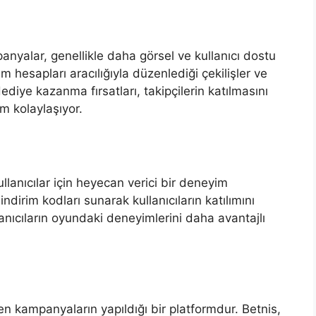
nyalar, genellikle daha görsel ve kullanıcı dostu
 hesapları aracılığıyla düzenlediği çekilişler ve
. Hediye kazanma fırsatları, takipçilerin katılmasını
m kolaylaşıyor.
llanıcılar için heyecan verici bir deneyim
ndirim kodları sunarak kullanıcıların katılımını
lanıcıların oyundaki deneyimlerini daha avantajlı
n kampanyaların yapıldığı bir platformdur. Betnis,