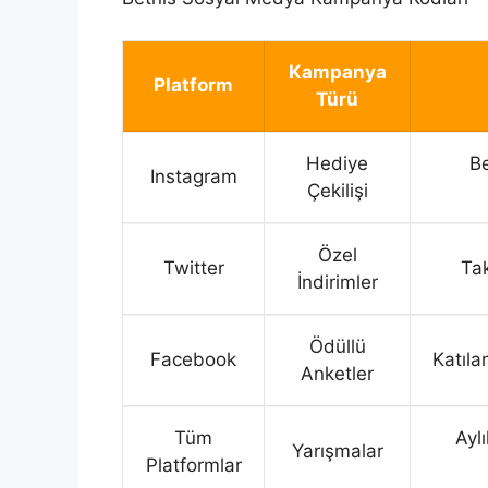
Kampanya
Platform
Türü
Hediye
Be
Instagram
Çekilişi
Özel
Twitter
Tak
İndirimler
Ödüllü
Facebook
Katıla
Anketler
Tüm
Aylı
Yarışmalar
Platformlar