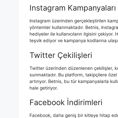
Instagram Kampanyaları
Instagram üzerinden gerçekleştirilen kampa
yöntemler kullanmaktadır. Betnis, Instagram
hediyeler ile kullanıcıların ilgisini çekiyor
teşvik ediyor ve kampanya kodlarına ulaşı
Twitter Çekilişleri
Twitter üzerinden düzenlenen çekilişler, ku
sunmaktadır. Bu platform, takipçilere özel i
artırıyor. Betnis, bu tür kampanyalarla kul
hale getiriyor.
Facebook İndirimleri
Facebook, daha geniş bir kitleye hitap ede