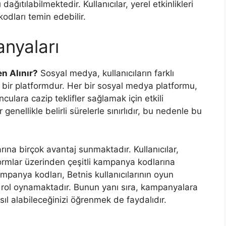
ğıtılabilmektedir. Kullanıcılar, yerel etkinlikleri
odları temin edebilir.
nyaları
n Alınır?
Sosyal medya, kullanıcıların farklı
 bir platformdur. Her bir sosyal medya platformu,
ulara cazip teklifler sağlamak için etkili
nellikle belirli sürelerle sınırlıdır, bu nedenle bu
rına birçok avantaj sunmaktadır. Kullanıcılar,
ormlar üzerinden çeşitli kampanya kodlarına
ampanya kodları, Betnis kullanıcılarının oyun
r rol oynamaktadır. Bunun yanı sıra, kampanyalara
nasıl alabileceğinizi öğrenmek de faydalıdır.