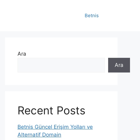
Betnis
Ara
Ara
Recent Posts
Betnis Güncel Erişim Yolları ve
Alternatif Domain