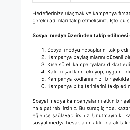
Hedeflerinize ulaşmak ve kampanya fırsat
gerekli adımları takip etmelisiniz. İşte bu
Sosyal medya üzerinden takip edilmesi
Sosyal medya hesaplarını takip edi
Kampanya paylaşımlarını düzenli ola
Kısa süreli kampanyalara dikkat edi
Katılım şartlarını okuyup, uygun o
Kampanya kodlarını hızlı bir şekilde 
Kampanya bitiş tarihlerini takip edin
Sosyal medya kampanyalarını etkin bir şeki
hale getirebilirsiniz. Bu süreç içinde, kaza
eğlence sağlayabilirsiniz. Unutmayın ki,
sosyal medya hesaplarını aktif olarak taki