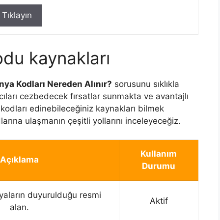
Tıklayın
du kaynakları
ya Kodları Nereden Alınır?
sorusunu sıklıkla
ıları cezbedecek fırsatlar sunmakta ve avantajlı
kodları edinebileceğiniz kaynakları bilmek
rına ulaşmanın çeşitli yollarını inceleyeceğiz.
Kullanım
Açıklama
Durumu
aların duyurulduğu resmi
Aktif
alan.