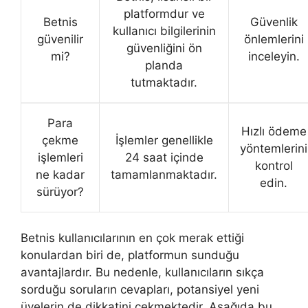
platformdur ve
Betnis
Güvenlik
kullanıcı bilgilerinin
güvenilir
önlemlerini
güvenliğini ön
mi?
inceleyin.
planda
tutmaktadır.
Para
Hızlı ödeme
çekme
İşlemler genellikle
yöntemlerini
işlemleri
24 saat içinde
kontrol
ne kadar
tamamlanmaktadır.
edin.
sürüyor?
Betnis kullanıcılarının en çok merak ettiği
konulardan biri de, platformun sunduğu
avantajlardır. Bu nedenle, kullanıcıların sıkça
sorduğu soruların cevapları, potansiyel yeni
üyelerin de dikkatini çekmektedir. Aşağıda bu