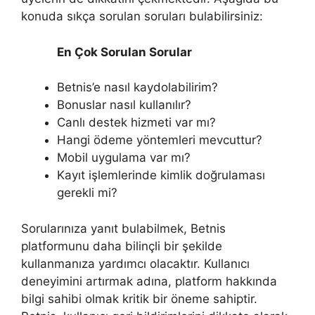
konuda sıkça sorulan soruları bulabilirsiniz:
En Çok Sorulan Sorular
Betnis’e nasıl kaydolabilirim?
Bonuslar nasıl kullanılır?
Canlı destek hizmeti var mı?
Hangi ödeme yöntemleri mevcuttur?
Mobil uygulama var mı?
Kayıt işlemlerinde kimlik doğrulaması
gerekli mi?
Sorularınıza yanıt bulabilmek, Betnis
platformunu daha bilinçli bir şekilde
kullanmanıza yardımcı olacaktır. Kullanıcı
deneyimini artırmak adına, platform hakkında
bilgi sahibi olmak kritik bir öneme sahiptir.