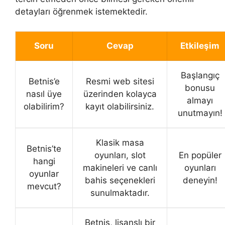
detayları öğrenmek istemektedir.
Soru
Cevap
Etkileşim
Başlangıç
Betnis’e
Resmi web sitesi
bonusu
nasıl üye
üzerinden kolayca
almayı
olabilirim?
kayıt olabilirsiniz.
unutmayın!
Klasik masa
Betnis’te
oyunları, slot
En popüler
hangi
makineleri ve canlı
oyunları
oyunlar
bahis seçenekleri
deneyin!
mevcut?
sunulmaktadır.
Betnis, lisanslı bir