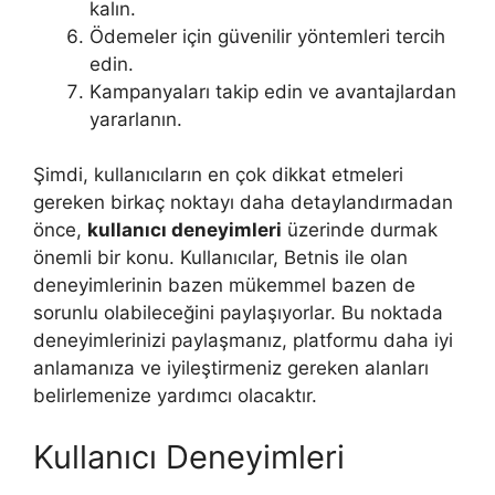
kalın.
Ödemeler için güvenilir yöntemleri tercih
edin.
Kampanyaları takip edin ve avantajlardan
yararlanın.
Şimdi, kullanıcıların en çok dikkat etmeleri
gereken birkaç noktayı daha detaylandırmadan
önce,
kullanıcı deneyimleri
üzerinde durmak
önemli bir konu. Kullanıcılar, Betnis ile olan
deneyimlerinin bazen mükemmel bazen de
sorunlu olabileceğini paylaşıyorlar. Bu noktada
deneyimlerinizi paylaşmanız, platformu daha iyi
anlamanıza ve iyileştirmeniz gereken alanları
belirlemenize yardımcı olacaktır.
Kullanıcı Deneyimleri