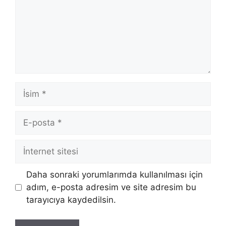
İsim
E-
posta
İnternet
sitesi
Daha sonraki yorumlarımda kullanılması için
adım, e-posta adresim ve site adresim bu
tarayıcıya kaydedilsin.