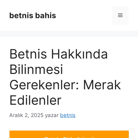
İçeriğe
atla
betnis bahis
Menü
Betnis Hakkında
Bilinmesi
Gerekenler: Merak
Edilenler
Aralık 2, 2025
yazar
betnis