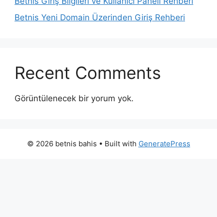
Betnis Giriş Bilgileri ve Kullanıcı Paneli Rehberi
Betnis Yeni Domain Üzerinden Giriş Rehberi
Recent Comments
Görüntülenecek bir yorum yok.
© 2026 betnis bahis
• Built with
GeneratePress