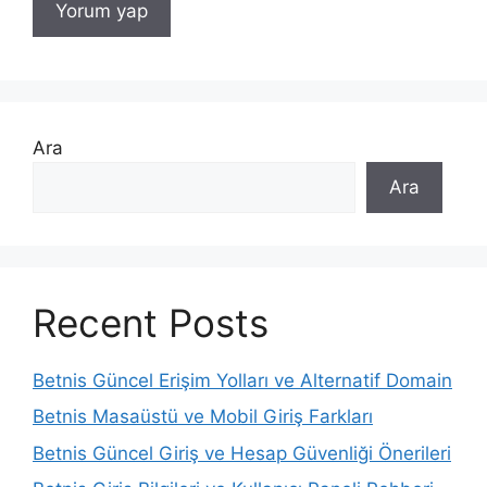
Ara
Ara
Recent Posts
Betnis Güncel Erişim Yolları ve Alternatif Domain
Betnis Masaüstü ve Mobil Giriş Farkları
Betnis Güncel Giriş ve Hesap Güvenliği Önerileri