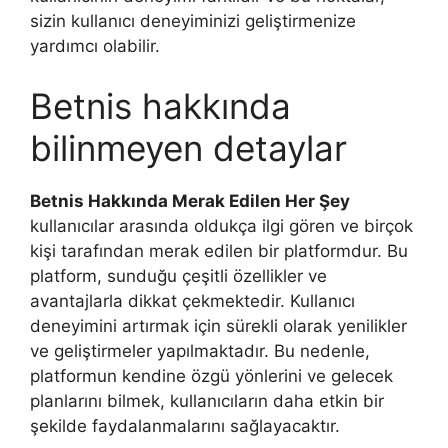
sizin kullanıcı deneyiminizi geliştirmenize
yardımcı olabilir.
Betnis hakkında
bilinmeyen detaylar
Betnis Hakkında Merak Edilen Her Şey
kullanıcılar arasında oldukça ilgi gören ve birçok
kişi tarafından merak edilen bir platformdur. Bu
platform, sunduğu çeşitli özellikler ve
avantajlarla dikkat çekmektedir. Kullanıcı
deneyimini artırmak için sürekli olarak yenilikler
ve geliştirmeler yapılmaktadır. Bu nedenle,
platformun kendine özgü yönlerini ve gelecek
planlarını bilmek, kullanıcıların daha etkin bir
şekilde faydalanmalarını sağlayacaktır.