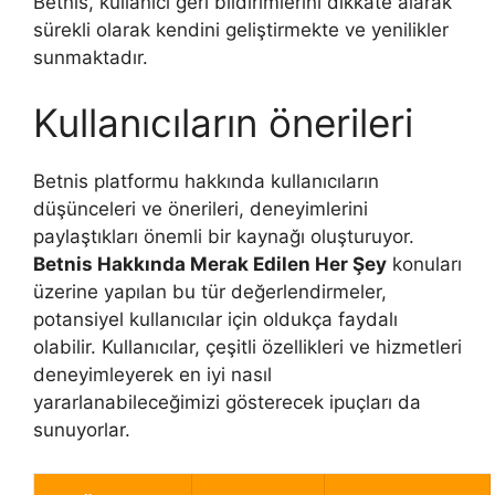
Betnis, kullanıcı geri bildirimlerini dikkate alarak
sürekli olarak kendini geliştirmekte ve yenilikler
sunmaktadır.
Kullanıcıların önerileri
Betnis platformu hakkında kullanıcıların
düşünceleri ve önerileri, deneyimlerini
paylaştıkları önemli bir kaynağı oluşturuyor.
Betnis Hakkında Merak Edilen Her Şey
konuları
üzerine yapılan bu tür değerlendirmeler,
potansiyel kullanıcılar için oldukça faydalı
olabilir. Kullanıcılar, çeşitli özellikleri ve hizmetleri
deneyimleyerek en iyi nasıl
yararlanabileceğimizi gösterecek ipuçları da
sunuyorlar.