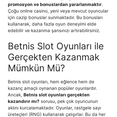
promosyon ve bonuslardan yararlanmaktır
.
Çoğu online casino, yeni veya mevcut oyuncular
için cazip bonuslar sunmaktadır. Bu bonusları
kullanarak, daha fazla oyun deneyimi elde
edebilir ve kazanma şansınızı artırabilirsiniz.
Betnis Slot Oyunları ile
Gerçekten Kazanmak
Mümkün Mü?
Betnis slot oyunları, hem eğlence hem de
kazanç amaçlı oynanan popüler oyunlardır.
Ancak,
Betnis slot oyunları gerçekten
kazandırır mı?
sorusu, pek çok oyuncunun
aklını kurcalamaktadır. Oyunlar, rastgele sayı
üreteçleri (RNG) kullanarak çalışırlar. Bu da her