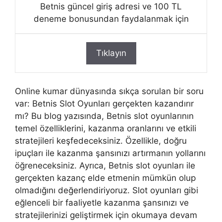
Betnis güncel giriş adresi ve 100 TL
deneme bonusundan faydalanmak için
Tıklayın
Online kumar dünyasında sıkça sorulan bir soru
var: Betnis Slot Oyunları gerçekten kazandırır
mı? Bu blog yazısında, Betnis slot oyunlarının
temel özelliklerini, kazanma oranlarını ve etkili
stratejileri keşfedeceksiniz. Özellikle, doğru
ipuçları ile kazanma şansınızı artırmanın yollarını
öğreneceksiniz. Ayrıca, Betnis slot oyunları ile
gerçekten kazanç elde etmenin mümkün olup
olmadığını değerlendiriyoruz. Slot oyunları gibi
eğlenceli bir faaliyetle kazanma şansınızı ve
stratejilerinizi geliştirmek için okumaya devam