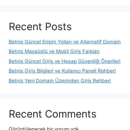
Recent Posts
Betnis Güncel Erişim Yolları ve Alternatif Domain
Betnis Masaüstü ve Mobil Giriş Farkları
Betnis Güncel Giriş ve Hesap Güvenliği Önerileri
Betnis Giriş Bilgileri ve Kullanıcı Paneli Rehberi
Betnis Yeni Domain Üzerinden Giriş Rehberi
Recent Comments
Görüntülenecek bir yorum yok.