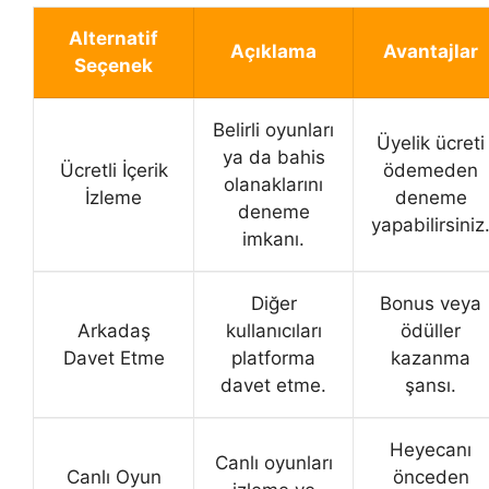
Alternatif
Açıklama
Avantajlar
Seçenek
Belirli oyunları
Üyelik ücreti
ya da bahis
Ücretli İçerik
ödemeden
olanaklarını
İzleme
deneme
deneme
yapabilirsiniz
imkanı.
Diğer
Bonus veya
Arkadaş
kullanıcıları
ödüller
Davet Etme
platforma
kazanma
davet etme.
şansı.
Heyecanı
Canlı oyunları
Canlı Oyun
önceden