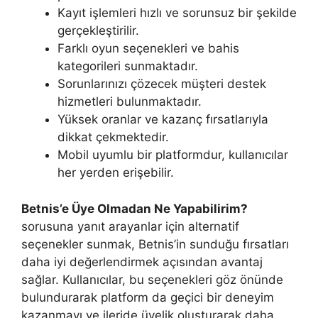
Kayıt işlemleri hızlı ve sorunsuz bir şekilde
gerçekleştirilir.
Farklı oyun seçenekleri ve bahis
kategorileri sunmaktadır.
Sorunlarınızı çözecek müşteri destek
hizmetleri bulunmaktadır.
Yüksek oranlar ve kazanç fırsatlarıyla
dikkat çekmektedir.
Mobil uyumlu bir platformdur, kullanıcılar
her yerden erişebilir.
Betnis’e Üye Olmadan Ne Yapabilirim?
sorusuna yanıt arayanlar için alternatif
seçenekler sunmak, Betnis’in sunduğu fırsatları
daha iyi değerlendirmek açısından avantaj
sağlar. Kullanıcılar, bu seçenekleri göz önünde
bulundurarak platform da geçici bir deneyim
kazanmayı ve ileride üyelik oluşturarak daha