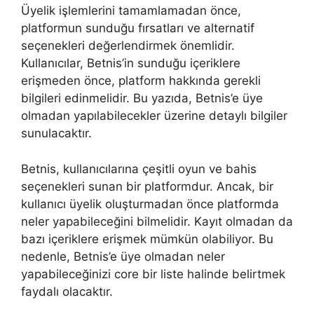
Üyelik işlemlerini tamamlamadan önce,
platformun sunduğu fırsatları ve alternatif
seçenekleri değerlendirmek önemlidir.
Kullanıcılar, Betnis’in sunduğu içeriklere
erişmeden önce, platform hakkında gerekli
bilgileri edinmelidir. Bu yazıda, Betnis’e üye
olmadan yapılabilecekler üzerine detaylı bilgiler
sunulacaktır.
Betnis, kullanıcılarına çeşitli oyun ve bahis
seçenekleri sunan bir platformdur. Ancak, bir
kullanıcı üyelik oluşturmadan önce platformda
neler yapabileceğini bilmelidir. Kayıt olmadan da
bazı içeriklere erişmek mümkün olabiliyor. Bu
nedenle, Betnis’e üye olmadan neler
yapabileceğinizi core bir liste halinde belirtmek
faydalı olacaktır.