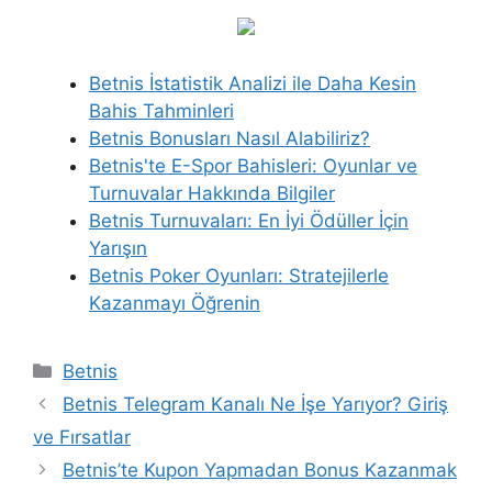
Betnis İstatistik Analizi ile Daha Kesin
Bahis Tahminleri
Betnis Bonusları Nasıl Alabiliriz?
Betnis'te E-Spor Bahisleri: Oyunlar ve
Turnuvalar Hakkında Bilgiler
Betnis Turnuvaları: En İyi Ödüller İçin
Yarışın
Betnis Poker Oyunları: Stratejilerle
Kazanmayı Öğrenin
Kategoriler
Betnis
Betnis Telegram Kanalı Ne İşe Yarıyor? Giriş
ve Fırsatlar
Betnis’te Kupon Yapmadan Bonus Kazanmak