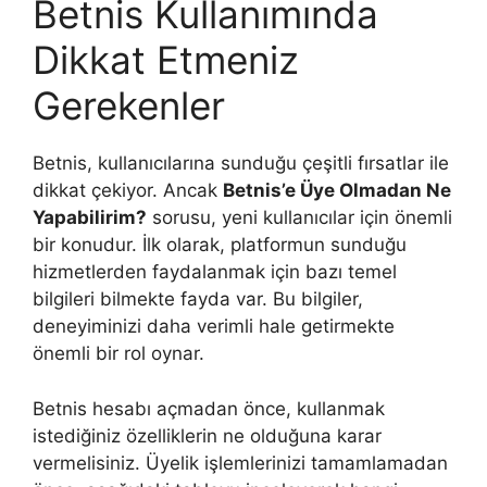
Betnis Kullanımında
Dikkat Etmeniz
Gerekenler
Betnis, kullanıcılarına sunduğu çeşitli fırsatlar ile
dikkat çekiyor. Ancak
Betnis’e Üye Olmadan Ne
Yapabilirim?
sorusu, yeni kullanıcılar için önemli
bir konudur. İlk olarak, platformun sunduğu
hizmetlerden faydalanmak için bazı temel
bilgileri bilmekte fayda var. Bu bilgiler,
deneyiminizi daha verimli hale getirmekte
önemli bir rol oynar.
Betnis hesabı açmadan önce, kullanmak
istediğiniz özelliklerin ne olduğuna karar
vermelisiniz. Üyelik işlemlerinizi tamamlamadan