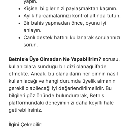
yapın.
Kişisel bilgilerinizi paylaşmaktan kaçının.
Aylık harcamalarınızı kontrol altında tutun.
Bir bahis yapmadan önce, oyunu iyi
anlayın.
Canlı destek hattını kullanarak sorularınızı
sorun.
Betnis’e Üye Olmadan Ne Yapabilirim?
sorusu,
kullanıcılara sunduğu bir dizi olanağı ifade
etmekte. Ancak, bu olanakların her birinin nasıl
kullanılacağı ve hangi durumda üyelik almanın
gerekli olabileceği iyi değerlendirilmelidir. Bu
bilgileri göz önünde bulundurarak, Betnis
platformundaki deneyiminizi daha keyifli hale
getirebilirsiniz.
İlgini Çekebilir: