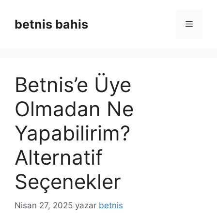
İçeriğe
atla
betnis bahis
Menü
Betnis’e Üye
Olmadan Ne
Yapabilirim?
Alternatif
Seçenekler
Nisan 27, 2025
yazar
betnis