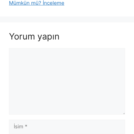
Mümkün mü? İnceleme
Yorum yapın
Yorum
İsim