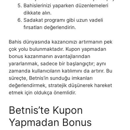
Bahislerinizi yaparken düzenlemeleri
dikkate alın.
Sadakat programı gibi uzun vadeli
fırsatları değerlendirin.
Bahis dünyasında kazancınızı artırmanın pek
çok yolu bulunmaktadır. Kupon yapmadan
bonus kazanmanın avantajlarından
yararlanmak, sadece bir başlangıçtır; aynı
zamanda kullanıcıların katılımını da artırır. Bu
süreçte, Betnis’in sunduğu imkanları
değerlendirmek, stratejik düşünerek hareket
etmek için oldukça önemlidir.
Betnis’te Kupon
Yapmadan Bonus