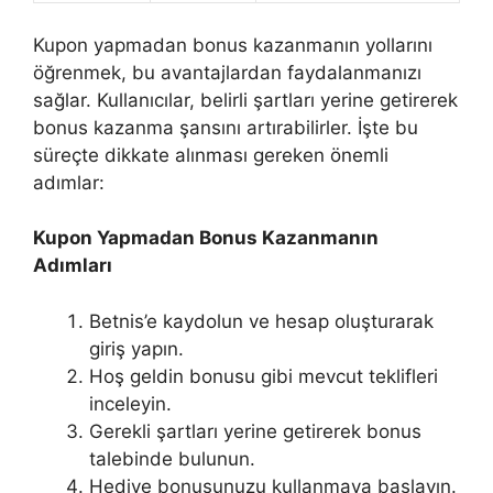
Kupon yapmadan bonus kazanmanın yollarını
öğrenmek, bu avantajlardan faydalanmanızı
sağlar. Kullanıcılar, belirli şartları yerine getirerek
bonus kazanma şansını artırabilirler. İşte bu
süreçte dikkate alınması gereken önemli
adımlar:
Kupon Yapmadan Bonus Kazanmanın
Adımları
Betnis’e kaydolun ve hesap oluşturarak
giriş yapın.
Hoş geldin bonusu gibi mevcut teklifleri
inceleyin.
Gerekli şartları yerine getirerek bonus
talebinde bulunun.
Hediye bonusunuzu kullanmaya başlayın.