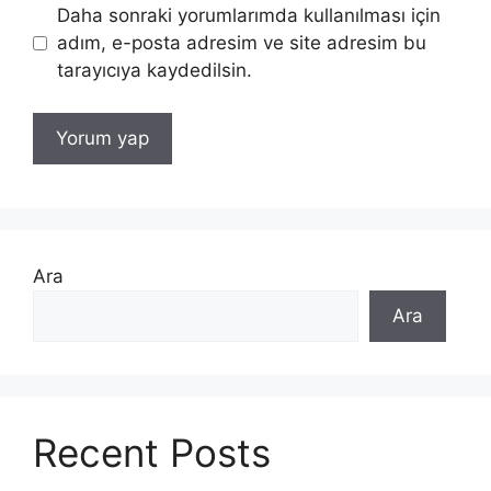
Daha sonraki yorumlarımda kullanılması için
adım, e-posta adresim ve site adresim bu
tarayıcıya kaydedilsin.
Ara
Ara
Recent Posts