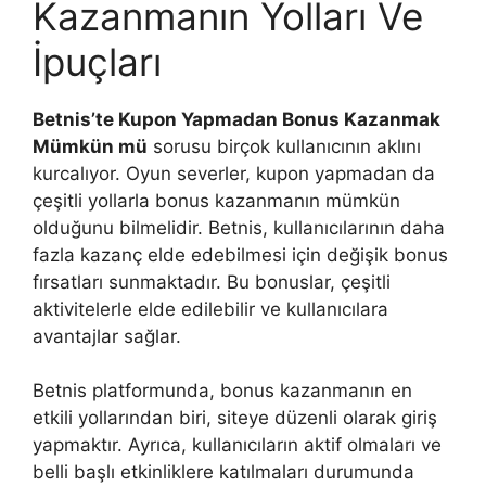
Kazanmanın Yolları Ve
İpuçları
Betnis’te Kupon Yapmadan Bonus Kazanmak
Mümkün mü
sorusu birçok kullanıcının aklını
kurcalıyor. Oyun severler, kupon yapmadan da
çeşitli yollarla bonus kazanmanın mümkün
olduğunu bilmelidir. Betnis, kullanıcılarının daha
fazla kazanç elde edebilmesi için değişik bonus
fırsatları sunmaktadır. Bu bonuslar, çeşitli
aktivitelerle elde edilebilir ve kullanıcılara
avantajlar sağlar.
Betnis platformunda, bonus kazanmanın en
etkili yollarından biri, siteye düzenli olarak giriş
yapmaktır. Ayrıca, kullanıcıların aktif olmaları ve
belli başlı etkinliklere katılmaları durumunda