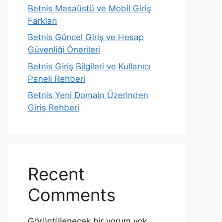
Betnis Masaüstü ve Mobil Giriş
Farkları
Betnis Güncel Giriş ve Hesap
Güvenliği Önerileri
Betnis Giriş Bilgileri ve Kullanıcı
Paneli Rehberi
Betnis Yeni Domain Üzerinden
Giriş Rehberi
Recent
Comments
Görüntülenecek bir yorum yok.