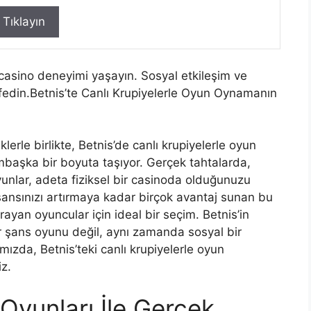
Tıklayın
k casino deneyimi yaşayın. Sosyal etkileşim ve
şfedin.Betnis’te Canlı Krupiyelerle Oyun Oynamanın
lerle birlikte, Betnis’de canlı krupiyelerle oyun
başka bir boyuta taşıyor. Gerçek tahtalarda,
unlar, adeta fiziksel bir casinoda olduğunuzu
 şansınızı artırmaya kadar birçok avantaj sunan bu
an oyuncular için ideal bir seçim. Betnis’in
r şans oyunu değil, aynı zamanda sosyal bir
ımızda, Betnis’teki canlı krupiyelerle oyun
z.
 Oyunları İle Gerçek