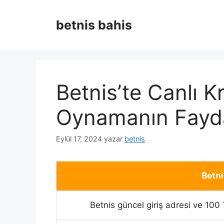
İçeriğe
atla
betnis bahis
Betnis’te Canlı K
Oynamanın Fayda
Eylül 17, 2024
yazar
betnis
Betni
Betnis güncel giriş adresi ve 1