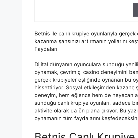
Betnis ile canlı krupiye oyunlarıyla gerçe
kazanma şansınızı artırmanın yollarını ke
Faydaları
Dijital dünyanın oyunculara sunduğu yenilik
oynamak, çevrimiçi casino deneyimini bam
gerçek krupiyeler eşliğinde oynanan bu oy
hissettiriyor. Sosyal etkileşimden kazanç
deneyim, hem eğlence hem de heyecan aray
sunduğu canlı krupiye oyunları, sadece bi
aktivite olarak da ön plana çıkıyor. Bu yaz
oynamanın tüm faydalarını keşfedeceksini
Betnis Canlı Krupiye