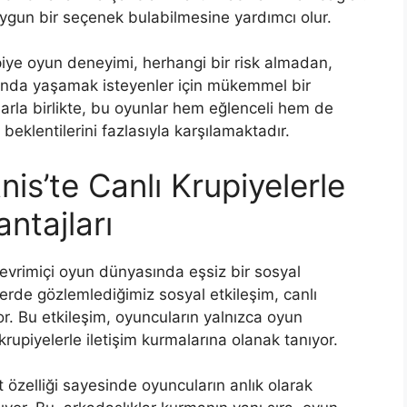
 uygun bir seçenek bulabilmesine yardımcı olur.
piye oyun deneyimi, herhangi bir risk almadan,
runda yaşamak isteyenler için mükemmel bir
ajlarla birlikte, bu oyunlar hem eğlenceli hem de
eklentilerini fazlasıyla karşılamaktadır.
nis’te Canlı Krupiyelerle
ntajları
çevrimiçi oyun dünyasında eşsiz bir sosyal
de gözlemlediğimiz sosyal etkileşim, canlı
r. Bu etkileşim, oyuncuların yalnızca oyun
upiyelerle iletişim kurmalarına olanak tanıyor.
 özelliği sayesinde oyuncuların anlık olarak