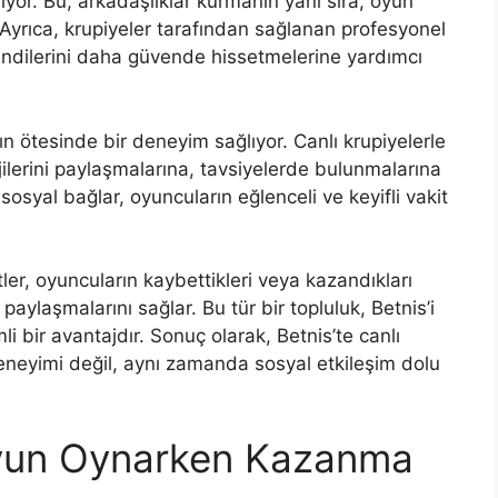
lıyor. Bu, arkadaşlıklar kurmanın yanı sıra, oyun
. Ayrıca, krupiyeler tarafından sağlanan profesyonel
endilerini daha güvende hissetmelerine yardımcı
ötesinde bir deneyim sağlıyor. Canlı krupiyelerle
jilerini paylaşmalarına, tavsiyelerde bulunmalarına
osyal bağlar, oyuncuların eğlenceli ve keyifli vakit
er, oyuncuların kaybettikleri veya kazandıkları
e paylaşmalarını sağlar. Bu tür bir topluluk, Betnis’i
i bir avantajdır. Sonuç olarak, Betnis’te canlı
eneyimi değil, aynı zamanda sosyal etkileşim dolu
 Oyun Oynarken Kazanma