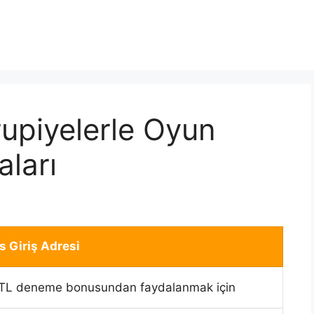
rupiyelerle Oyun
ları
s Giriş Adresi
00 TL deneme bonusundan faydalanmak için