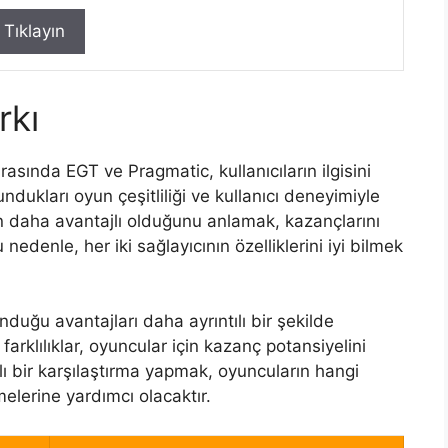
Tıklayın
rkı
asında EGT ve Pragmatic, kullanıcıların ilgisini
undukları oyun çeşitliliği ve kullanıcı deneyimiyle
nin daha avantajlı olduğunu anlamak, kazançlarını
nedenle, her iki sağlayıcının özelliklerini iyi bilmek
uğu avantajları daha ayrıntılı bir şekilde
farklılıklar, oyuncular için kazanç potansiyelini
klı bir karşılaştırma yapmak, oyuncuların hangi
melerine yardımcı olacaktır.