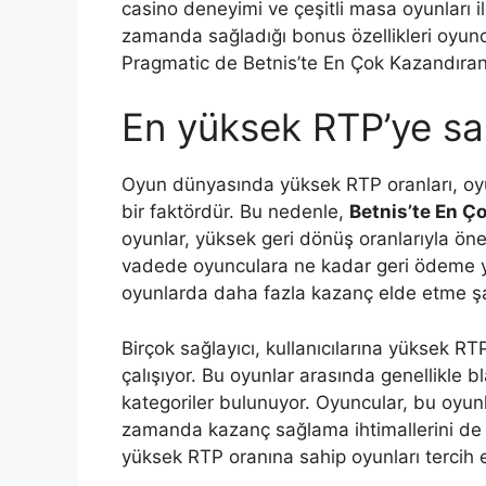
casino deneyimi ve çeşitli masa oyunları ile
zamanda sağladığı bonus özellikleri oyunc
Pragmatic de Betnis’te En Çok Kazandıran S
En yüksek RTP’ye sa
Oyun dünyasında yüksek RTP oranları, oyun
bir faktördür. Bu nedenle,
Betnis’te En Ç
oyunlar, yüksek geri dönüş oranlarıyla öne
vadede oyunculara ne kadar geri ödeme yap
oyunlarda daha fazla kazanç elde etme şa
Birçok sağlayıcı, kullanıcılarına yüksek 
çalışıyor. Bu oyunlar arasında genellikle bla
kategoriler bulunuyor. Oyuncular, bu oyun
zamanda kazanç sağlama ihtimallerini de ar
yüksek RTP oranına sahip oyunları tercih e