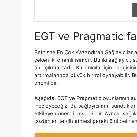
EGT ve Pragmatic fa
Betnis’te En Çok Kazandıran Sağlayıcılar ar
çeken iki önemli isimdir. Bu iki sağlayıcı, s
öne çıkmaktadır. Kullanıcılar için hangisi
artırmalarında büyük bir rol oynayabilir. Bu 
önemlidir.
Aşağıda, EGT ve Pragmatic oyunlarının sund
inceleyeceğiz. Bu sağlayıcıların sundukları 
etkileyen önemli unsurlardır. Ayrıca, sağlı
çözümleri tercih etmesi gerektiğini belirle