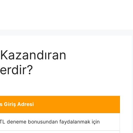
 Kazandıran
erdir?
s Giriş Adresi
00 TL deneme bonusundan faydalanmak için