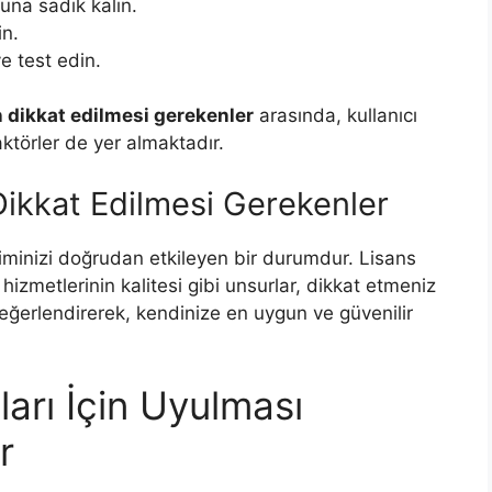
una sadık kalın.
in.
e test edin.
n dikkat edilmesi gerekenler
arasında, kullanıcı
aktörler de yer almaktadır.
Dikkat Edilmesi Gerekenler
iminizi doğrudan etkileyen bir durumdur. Lisans
izmetlerinin kalitesi gibi unsurlar, dikkat etmeniz
 değerlendirerek, kendinize en uygun ve güvenilir
ları İçin Uyulması
r