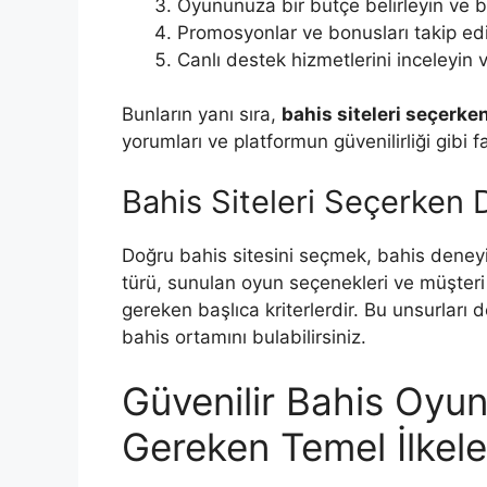
Oyununuza bir bütçe belirleyin ve b
Promosyonlar ve bonusları takip ed
Canlı destek hizmetlerini inceleyin v
Bunların yanı sıra,
bahis siteleri seçerke
yorumları ve platformun güvenilirliği gibi f
Bahis Siteleri Seçerken 
Doğru bahis sitesini seçmek, bahis deney
türü, sunulan oyun seçenekleri ve müşteri h
gereken başlıca kriterlerdir. Bu unsurları
bahis ortamını bulabilirsiniz.
Güvenilir Bahis Oyun
Gereken Temel İlkele