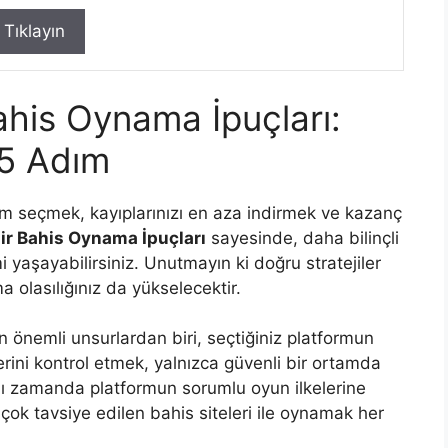
Tıklayın
Bahis Oynama İpuçları:
n 5 Adım
orm seçmek, kayıplarınızı en aza indirmek ve kazanç
lir Bahis Oynama İpuçları
sayesinde, daha bilinçli
i yaşayabilirsiniz. Unutmayın ki doğru stratejiler
ma olasılığınız da yükselecektir.
 önemli unsurlardan biri, seçtiğiniz platformun
ilerini kontrol etmek, yalnızca güvenli bir ortamda
ı zamanda platformun sorumlu oyun ilkelerine
 çok tavsiye edilen bahis siteleri ile oynamak her