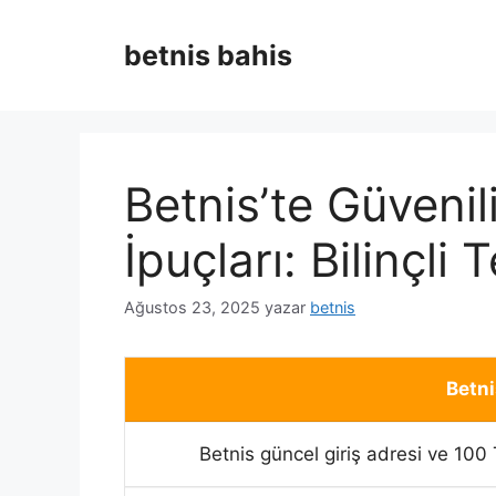
İçeriğe
atla
betnis bahis
Betnis’te Güveni
İpuçları: Bilinçli 
Ağustos 23, 2025
yazar
betnis
Betni
Betnis güncel giriş adresi ve 1