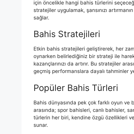
için öncelikle hangi bahis türlerini seçeceğ
stratejiler uygulamak, şansınızı artırmanın 
sağlar.
Bahis Stratejileri
Etkin bahis stratejileri geliştirerek, her z
oynarken belirlediğiniz bir strateji ile har
kazançlarınızı da artırır. Bu stratejiler ara
geçmiş performanslara dayalı tahminler yer
Popüler Bahis Türleri
Bahis dünyasında pek çok farklı oyun ve b
arasında; spor bahisleri, canlı bahisler, sa
türlerin her biri, kendine özgü özellikleri v
sunar.