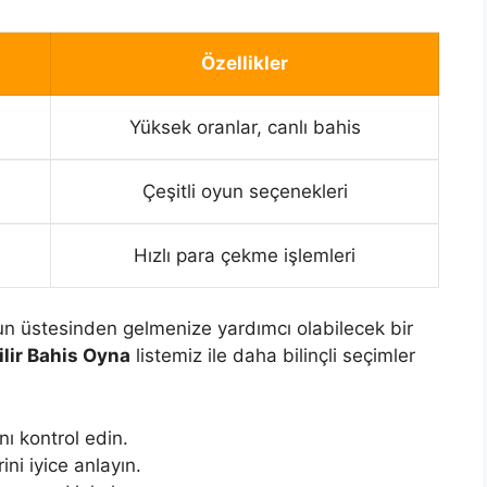
Özellikler
Yüksek oranlar, canlı bahis
Çeşitli oyun seçenekleri
Hızlı para çekme işlemleri
n üstesinden gelmenize yardımcı olabilecek bir
lir Bahis Oyna
listemiz ile daha bilinçli seçimler
nı kontrol edin.
ni iyice anlayın.