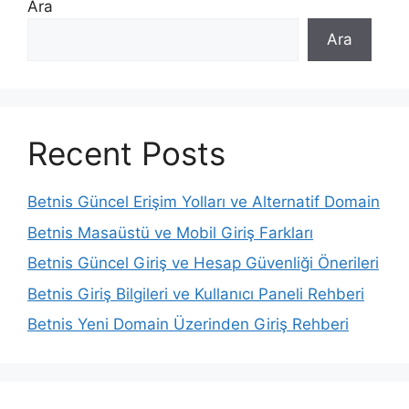
Ara
Ara
Recent Posts
Betnis Güncel Erişim Yolları ve Alternatif Domain
Betnis Masaüstü ve Mobil Giriş Farkları
Betnis Güncel Giriş ve Hesap Güvenliği Önerileri
Betnis Giriş Bilgileri ve Kullanıcı Paneli Rehberi
Betnis Yeni Domain Üzerinden Giriş Rehberi