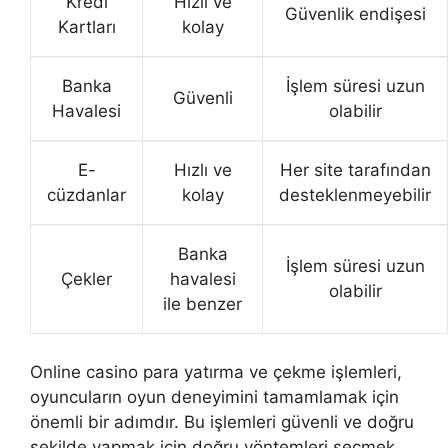
Kredi
Hızlı ve
Güvenlik endişesi
Kartları
kolay
Banka
İşlem süresi uzun
Güvenli
Havalesi
olabilir
E-
Hızlı ve
Her site tarafından
cüzdanlar
kolay
desteklenmeyebilir
Banka
İşlem süresi uzun
Çekler
havalesi
olabilir
ile benzer
Online casino para yatırma ve çekme işlemleri,
oyuncuların oyun deneyimini tamamlamak için
önemli bir adımdır. Bu işlemleri güvenli ve doğru
şekilde yapmak için doğru yöntemleri seçmek