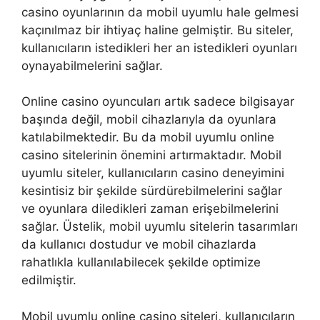
casino oyunlarının da mobil uyumlu hale gelmesi
kaçınılmaz bir ihtiyaç haline gelmiştir. Bu siteler,
kullanıcıların istedikleri her an istedikleri oyunları
oynayabilmelerini sağlar.
Online casino oyuncuları artık sadece bilgisayar
başında değil, mobil cihazlarıyla da oyunlara
katılabilmektedir. Bu da mobil uyumlu online
casino sitelerinin önemini artırmaktadır. Mobil
uyumlu siteler, kullanıcıların casino deneyimini
kesintisiz bir şekilde sürdürebilmelerini sağlar
ve oyunlara diledikleri zaman erişebilmelerini
sağlar. Üstelik, mobil uyumlu sitelerin tasarımları
da kullanıcı dostudur ve mobil cihazlarda
rahatlıkla kullanılabilecek şekilde optimize
edilmiştir.
Mobil uyumlu online casino siteleri, kullanıcıların