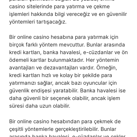
casino sitelerinde para yatırma ve çekme
işlemleri hakkında bilgi vereceğiz ve en güvenilir
yöntemleri tartışacağız.
Bir online casino hesabına para yatırmak için
birçok farklı yöntem mevcuttur. Bunlar arasında
kredi kartları, banka havalesi, e-cüzdanlar ve ön
ödemeli kartlar bulunmaktadır. Her yöntemin
avantajları ve dezavantajları vardır. Örneğin,
kredi kartları hızlı ve kolay bir şekilde para
yatırmanızı sağlar, ancak bazı oyuncular için
güvenlik endişesi yaratabilir. Banka havalesi ise
daha güvenli bir seçenek olabilir, ancak işlem
süresi daha uzun olabilir.
Bir online casino hesabından para çekmek de
çeşitli yöntemlerle gerçekleştirilebilir. Bunlar
arasında banka havalesi, e-cüzdanlar ve çekler