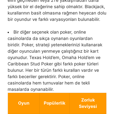
elini geçmeden veya 21’e yaklaşmadan daha
yüksek bir el değerine sahip olmaktır. Blackjack,
kurallarının basit olmasına rağmen heyecan dolu
bir oyundur ve farklı varyasyonları bulunabilir.
Bir diğer seçenek olan poker, online
casinolarda da sıkça oynanan oyunlardan
biridir. Poker, strateji yeteneklerinizi kullanarak
diğer oyuncuları yenmeye çalıştığınız bir kart
oyunudur. Texas Hold’em, Omaha Hold’em ve
Caribbean Stud Poker gibi farklı poker türleri
bulunur. Her bir türün farklı kuralları vardır ve
farklı beceriler gerektirir. Poker, online
casinolarda hem turnuvalar hem de tekli
masalarda oynanabilir.
Zorluk
Oyun
Popülerlik
Seviyesi