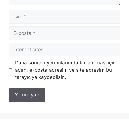
İsim
E-
posta
İnternet
sitesi
Daha sonraki yorumlarımda kullanılması için
adım, e-posta adresim ve site adresim bu
tarayıcıya kaydedilsin.