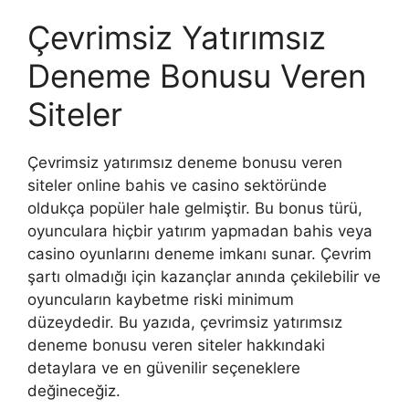
Çevrimsiz Yatırımsız
Deneme Bonusu Veren
Siteler
Çevrimsiz yatırımsız deneme bonusu veren
siteler online bahis ve casino sektöründe
oldukça popüler hale gelmiştir. Bu bonus türü,
oyunculara hiçbir yatırım yapmadan bahis veya
casino oyunlarını deneme imkanı sunar. Çevrim
şartı olmadığı için kazançlar anında çekilebilir ve
oyuncuların kaybetme riski minimum
düzeydedir. Bu yazıda, çevrimsiz yatırımsız
deneme bonusu veren siteler hakkındaki
detaylara ve en güvenilir seçeneklere
değineceğiz.