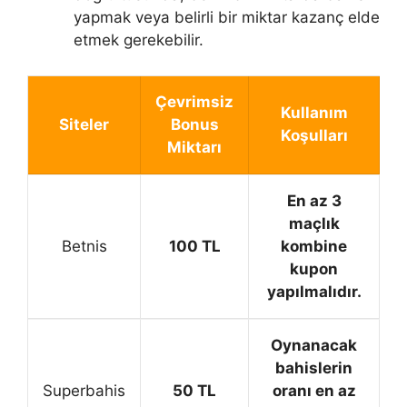
yapmak veya belirli bir miktar kazanç elde
etmek gerekebilir.
Çevrimsiz
Kullanım
Siteler
Bonus
Koşulları
Miktarı
En az 3
maçlık
Betnis
100 TL
kombine
kupon
yapılmalıdır.
Oynanacak
bahislerin
Superbahis
50 TL
oranı en az