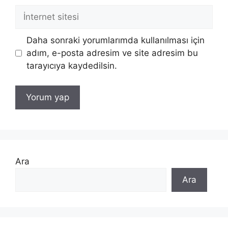
İnternet
sitesi
Daha sonraki yorumlarımda kullanılması için
adım, e-posta adresim ve site adresim bu
tarayıcıya kaydedilsin.
Ara
Ara