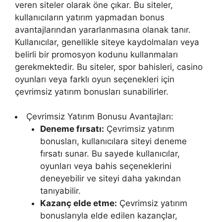
veren siteler olarak öne çıkar. Bu siteler,
kullanıcıların yatırım yapmadan bonus
avantajlarından yararlanmasına olanak tanır.
Kullanıcılar, genellikle siteye kaydolmaları veya
belirli bir promosyon kodunu kullanmaları
gerekmektedir. Bu siteler, spor bahisleri, casino
oyunları veya farklı oyun seçenekleri için
çevrimsiz yatırım bonusları sunabilirler.
Çevrimsiz Yatırım Bonusu Avantajları:
Deneme fırsatı:
Çevrimsiz yatırım
bonusları, kullanıcılara siteyi deneme
fırsatı sunar. Bu sayede kullanıcılar,
oyunları veya bahis seçeneklerini
deneyebilir ve siteyi daha yakından
tanıyabilir.
Kazanç elde etme:
Çevrimsiz yatırım
bonuslarıyla elde edilen kazançlar,