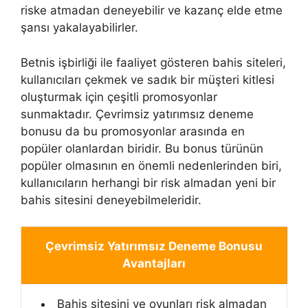
riske atmadan deneyebilir ve kazanç elde etme
şansı yakalayabilirler.
Betnis işbirliği ile faaliyet gösteren bahis siteleri,
kullanıcıları çekmek ve sadık bir müşteri kitlesi
oluşturmak için çeşitli promosyonlar
sunmaktadır. Çevrimsiz yatırımsız deneme
bonusu da bu promosyonlar arasında en
popüler olanlardan biridir. Bu bonus türünün
popüler olmasının en önemli nedenlerinden biri,
kullanıcıların herhangi bir risk almadan yeni bir
bahis sitesini deneyebilmeleridir.
Çevrimsiz Yatırımsız Deneme Bonusu
Avantajları
Bahis sitesini ve oyunları risk almadan