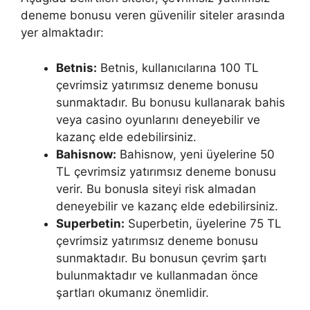
deneme bonusu veren güvenilir siteler arasında
yer almaktadır:
Betnis:
Betnis, kullanıcılarına 100 TL
çevrimsiz yatırımsız deneme bonusu
sunmaktadır. Bu bonusu kullanarak bahis
veya casino oyunlarını deneyebilir ve
kazanç elde edebilirsiniz.
Bahisnow:
Bahisnow, yeni üyelerine 50
TL çevrimsiz yatırımsız deneme bonusu
verir. Bu bonusla siteyi risk almadan
deneyebilir ve kazanç elde edebilirsiniz.
Superbetin:
Superbetin, üyelerine 75 TL
çevrimsiz yatırımsız deneme bonusu
sunmaktadır. Bu bonusun çevrim şartı
bulunmaktadır ve kullanmadan önce
şartları okumanız önemlidir.