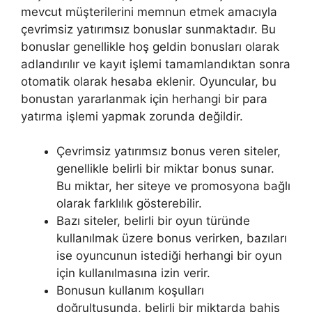
mevcut müşterilerini memnun etmek amacıyla
çevrimsiz yatırımsız bonuslar sunmaktadır. Bu
bonuslar genellikle hoş geldin bonusları olarak
adlandırılır ve kayıt işlemi tamamlandıktan sonra
otomatik olarak hesaba eklenir. Oyuncular, bu
bonustan yararlanmak için herhangi bir para
yatırma işlemi yapmak zorunda değildir.
Çevrimsiz yatırımsız bonus veren siteler,
genellikle belirli bir miktar bonus sunar.
Bu miktar, her siteye ve promosyona bağlı
olarak farklılık gösterebilir.
Bazı siteler, belirli bir oyun türünde
kullanılmak üzere bonus verirken, bazıları
ise oyuncunun istediği herhangi bir oyun
için kullanılmasına izin verir.
Bonusun kullanım koşulları
doğrultusunda, belirli bir miktarda bahis