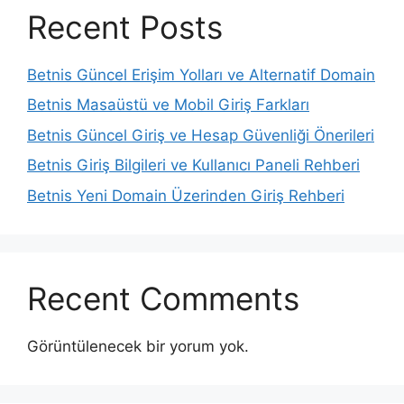
Recent Posts
Betnis Güncel Erişim Yolları ve Alternatif Domain
Betnis Masaüstü ve Mobil Giriş Farkları
Betnis Güncel Giriş ve Hesap Güvenliği Önerileri
Betnis Giriş Bilgileri ve Kullanıcı Paneli Rehberi
Betnis Yeni Domain Üzerinden Giriş Rehberi
Recent Comments
Görüntülenecek bir yorum yok.