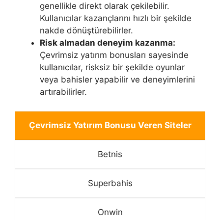
genellikle direkt olarak çekilebilir.
Kullanıcılar kazançlarını hızlı bir şekilde
nakde dönüştürebilirler.
Risk almadan deneyim kazanma:
Çevrimsiz yatırım bonusları sayesinde
kullanıcılar, risksiz bir şekilde oyunlar
veya bahisler yapabilir ve deneyimlerini
artırabilirler.
Çevrimsiz Yatırım Bonusu Veren Siteler
Betnis
Superbahis
Onwin